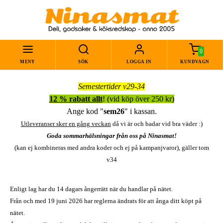
0
MENY
SÖK
LOGGA IN
KUNDVAGN
Semestertider v29-34
12 % rabatt allt
! (vid köp över 250 kr)
Ange kod "
sem26
" i kassan.
Utleveranser sker en gång veckan
då vi är och badar vid bra väder :)
Goda sommarhälsningar från oss på Ninasmat!
(kan ej kombineras med andra koder och ej på kampanjvaror), gäller tom
v34
Enligt lag har du 14 dagars ångerrätt när du handlar på nätet.
Från och med 19 juni 2026 har reglerna ändrats för att ånga ditt köpt på
nätet.