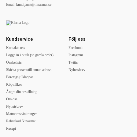
Email:
kundtjanst@ninasmat.se
Kundservice
Följ oss
Kontakta oss
Facebook
Logga in i butik (se gamla order)
Instagram
Önskelista
Twitter
Skicka present/till annan adress
Nyhetsbrev
Företagsjulklappar
Köpvillkor
Ångra din beställning
Om oss
Nyhetsbrev
Matmomssänkningen
Rabattkod Ninasmat
Recept