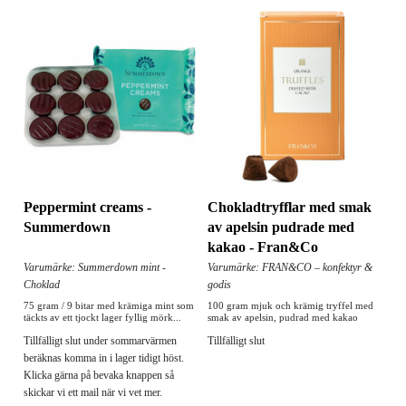
Peppermint creams -
Chokladtryfflar med smak
Summerdown
av apelsin pudrade med
kakao - Fran&Co
Varumärke: Summerdown mint -
Varumärke: FRAN&CO – konfektyr &
Choklad
godis
75 gram / 9 bitar med krämiga mint som
100 gram mjuk och krämig tryffel med
täckts av ett tjockt lager fyllig mörk...
smak av apelsin, pudrad med kakao
Tillfälligt slut under sommarvärmen
Tillfälligt slut
beräknas komma in i lager tidigt höst.
Klicka gärna på bevaka knappen så
skickar vi ett mail när vi vet mer.