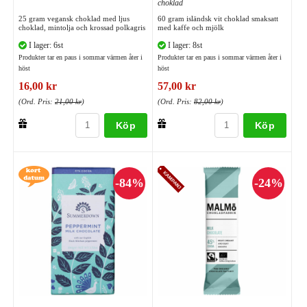
choklad
25 gram vegansk choklad med ljus
60 gram isländsk vit choklad smaksatt
choklad, mintolja och krossad polkagris
med kaffe och mjölk
I lager: 6st
I lager: 8st
Produkter tar en paus i sommar värmen åter i
Produkter tar en paus i sommar värmen åter i
höst
höst
16,00 kr
57,00 kr
(Ord. Pris:
21,00 kr
)
(Ord. Pris:
82,00 kr
)
Köp
Köp