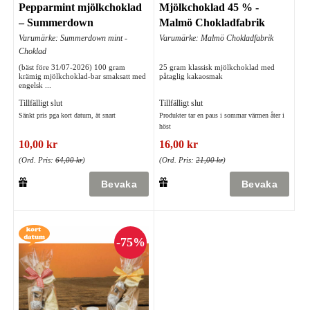
Pepparmint mjölkchoklad
Mjölkchoklad 45 % -
– Summerdown
Malmö Chokladfabrik
Varumärke: Summerdown mint -
Varumärke: Malmö Chokladfabrik
Choklad
(bäst före 31/07-2026) 100 gram
25 gram klassisk mjölkchoklad med
krämig mjölkchoklad-bar smaksatt med
påtaglig kakaosmak
engelsk ...
Tillfälligt slut
Tillfälligt slut
Sänkt pris pga kort datum, ät snart
Produkter tar en paus i sommar värmen åter i
höst
10,00 kr
16,00 kr
(Ord. Pris:
64,00 kr
)
(Ord. Pris:
21,00 kr
)