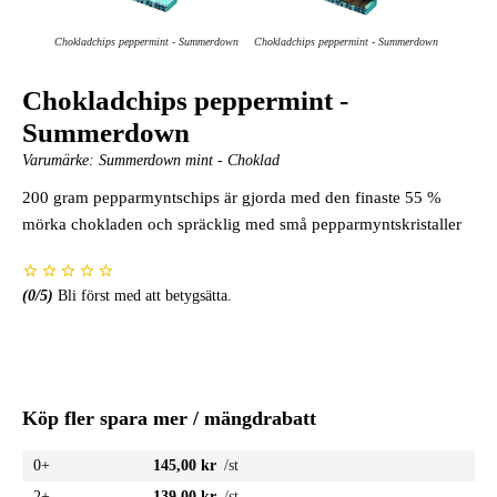
Chokladchips peppermint - Summerdown
Chokladchips peppermint - Summerdown
Chokladchips peppermint -
Summerdown
Varumärke:
Summerdown mint - Choklad
200 gram pepparmyntschips är gjorda med den finaste 55 %
mörka chokladen och spräcklig med små pepparmyntskristaller
(
0
/5)
Bli först med att betygsätta.
Köp fler spara mer / mängdrabatt
0+
145,00 kr
/st
2+
139,00 kr
/st