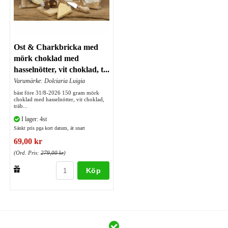
Ost & Charkbricka med
mörk choklad med
hasselnötter, vit choklad, t...
Varumärke: Dolciaria Luigia
bäst före 31/8-2026 150 gram mörk
choklad med hasselnötter, vit choklad,
träb...
I lager: 4st
Sänkt pris pga kort datum, ät snart
69,00 kr
(Ord. Pris:
279,00 kr
)
Köp