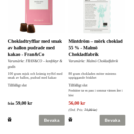
Chokladtryfflar med smak
Mintdröm – mörk choklad
av hallon pudrade med
55 % - Malmö
kakao - Fran&Co
Chokladfabrik
Varumärke: FRAN&CO – konfektyr &
Varumärke: Malmö Chokladfabrik
godis
100 gram mjuk och krämig tryffel med
80 gram chokladen möter mintens
smak av hallon, pudrad med kakao
uppiggande friskhet
Tillfälligt slut
Tillfälligt slut
Produkter tar en paus i sommar värmen åter i
höst
59,00 kr
56,00 kr
från
(Ord. Pris:
74,00 kr
)