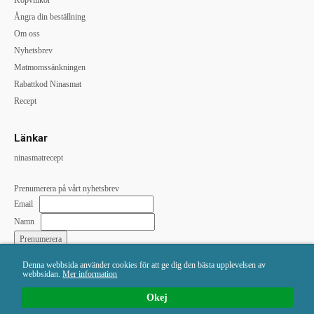
Köpvillkor
Ångra din beställning
Om oss
Nyhetsbrev
Matmomssänkningen
Rabattkod Ninasmat
Recept
Länkar
ninasmatrecept
Prenumerera på vårt nyhetsbrev
Email
Namn
Denna webbsida använder cookies för att ge dig den bästa upplevelsen av
Vi skickar till:
webbsidan.
Mer information
Okej