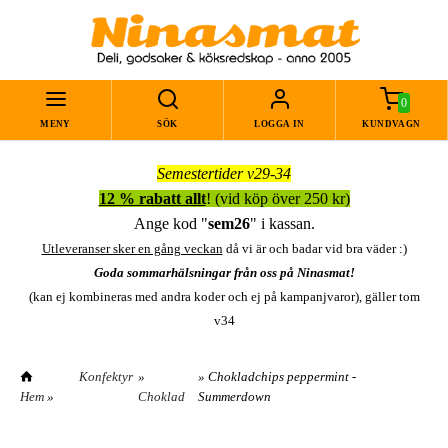
0
MENY
SÖK
LOGGA IN
KUNDVAGN
Semestertider v29-34
12 % rabatt allt
! (vid köp över 250 kr)
Ange kod "
sem26
" i kassan.
Utleveranser sker en gång veckan
då vi är och badar vid bra väder :)
Goda sommarhälsningar från oss på Ninasmat!
(kan ej kombineras med andra koder och ej på kampanjvaror), gäller tom
v34
Konfektyr
»
» Chokladchips peppermint -
Hem
»
Choklad
Summerdown