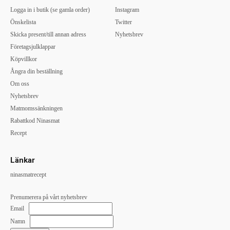
Logga in i butik (se gamla order)
Instagram
Önskelista
Twitter
Skicka present/till annan adress
Nyhetsbrev
Företagsjulklappar
Köpvillkor
Ångra din beställning
Om oss
Nyhetsbrev
Matmomssänkningen
Rabattkod Ninasmat
Recept
Länkar
ninasmatrecept
Prenumerera på vårt nyhetsbrev
Email
Namn