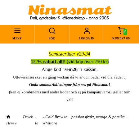
0
MENY
SÖK
LOGGA IN
KUNDVAGN
Semestertider v29-34
12 % rabatt allt
! (vid köp över 250 kr)
Ange kod "
sem26
" i kassan.
Utleveranser sker en gång veckan
då vi är och badar vid bra väder :)
Goda sommarhälsningar från oss på Ninasmat!
(kan ej kombineras med andra koder och ej på kampanjvaror), gäller tom
v34
Dryck
»
» Cold Brew te – passionsfrukt, mango & persika -
Hem
»
Te
Whittard