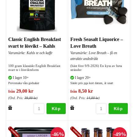
Classic English Breakfast
Fresh Seasalt Liquorice –
svart te lösvikt – Kahls
Love Breath
Varumärke: Kahls te och kaffe
Varumärke: Love Breath – få en
attraktiv andedräkt
100 gram klassiskt English Breakfast
(bäst före 9/9-2026) En kyss av heta
svart te i lösviktsform
stränder
I lager 10+
I lager 20+
Provsmaka våra godsaker
Sänkt pris pga kort datum, ät snart
29,00 kr
8,50 kr
från
från
(Ord. Pris:
39,00 kr
)
(Ord. Pris:
14,00 kr
)
Köp
Köp