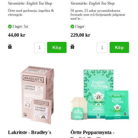
Varumärke: English Tea Shop
Varumärke: English Tea Shop
Örtte med gurkmeja, ingefära &
50 gram, 25 askar pyramidaskarna
citrongräs
formade som två förtjusande julgranar
med le...
I lager: 5st
I lager
44,00 kr
229,00 kr
Köp
Köp
Örtte Pepparmynta -
Lakritste - Bradley´s