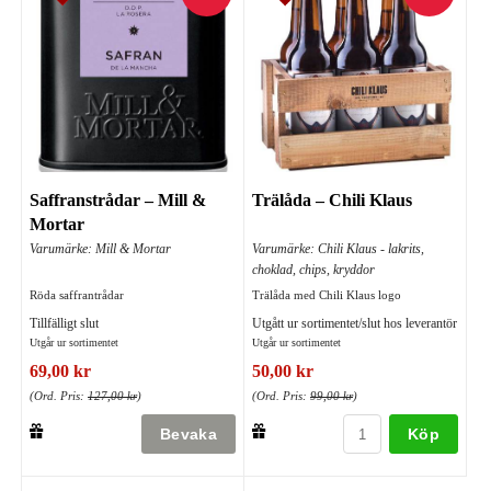
Saffranstrådar – Mill &
Trälåda – Chili Klaus
Mortar
Varumärke: Mill & Mortar
Varumärke: Chili Klaus - lakrits,
choklad, chips, kryddor
Röda saffrantrådar
Trälåda med Chili Klaus logo
Tillfälligt slut
Utgått ur sortimentet/slut hos leverantör
Utgår ur sortimentet
Utgår ur sortimentet
69,00 kr
50,00 kr
(Ord. Pris:
127,00 kr
)
(Ord. Pris:
99,00 kr
)
Köp