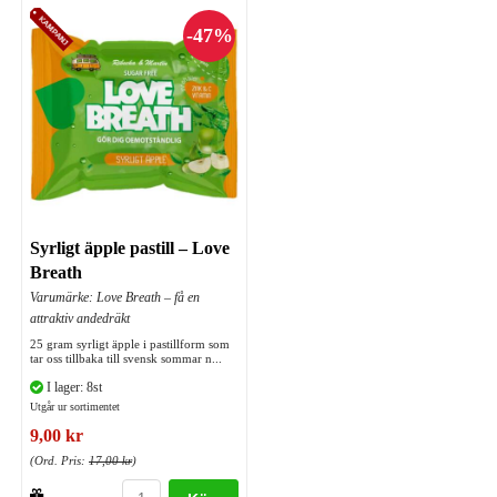
Syrligt äpple pastill – Love
Breath
Varumärke: Love Breath – få en
attraktiv andedräkt
25 gram syrligt äpple i pastillform som
tar oss tillbaka till svensk sommar n...
I lager: 8st
Utgår ur sortimentet
9,00 kr
(Ord. Pris:
17,00 kr
)