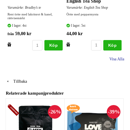
English Tea Shop
Varumärke: English Tea Shop
Varumärke: Bradley’s te
Örtte med pepparmynta
Rent örtte med lakritsrot & kanel,
rättvisemärkt
I lager: 5st
I lager: 4st
44,00 kr
59,00 kr
från
Köp
Köp
Visa Alla
Tillbaka
Relaterade kampanjprodukter