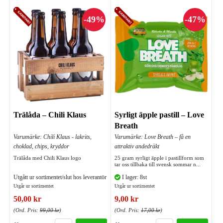
Trälåda – Chili Klaus
Syrligt äpple pastill – Love
Breath
Varumärke: Chili Klaus - lakrits,
Varumärke: Love Breath – få en
choklad, chips, kryddor
attraktiv andedräkt
Trälåda med Chili Klaus logo
25 gram syrligt äpple i pastillform som
tar oss tillbaka till svensk sommar n...
Utgått ur sortimentet/slut hos leverantör
I lager: 8st
Utgår ur sortimentet
Utgår ur sortimentet
50,00 kr
9,00 kr
(Ord. Pris:
99,00 kr
)
(Ord. Pris:
17,00 kr
)