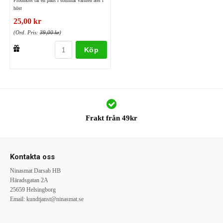
Produkter tar en paus i sommar värmen åter i
höst
25,00 kr
(Ord. Pris:
39,00 kr
)
Köp
Frakt från 49kr
Kontakta oss
Ninasmat Darsab HB
Häradsgatan 2A
25659 Helsingborg
Email:
kundtjanst@ninasmat.se