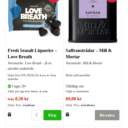
Fresh Seasalt Liquorice –
Saffranstrådar – Mill &
Love Breath
Mortar
Varumärke: Love Breath – få en
Varumärke: Mill & Mortar
attraktiv andedräkt
(bäst före 9/9-2026) En kyss av heta
Röda saffrantrådar
stränder
I lager 20+
Tillfälligt slut
Sänkt pris pga kort datum, ät snart
Utgår ur sortimentet
8,50 kr
69,00 kr
från
(Ord. Pris:
14,00 kr
)
(Ord. Pris:
127,00 kr
)
Köp