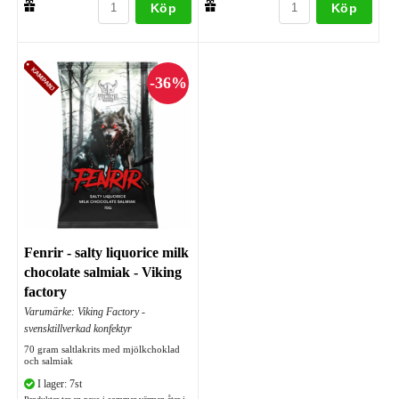
Köp
Köp
Fenrir - salty liquorice milk
chocolate salmiak - Viking
factory
Varumärke: Viking Factory -
svensktillverkad konfektyr
70 gram saltlakrits med mjölkchoklad
och salmiak
I lager: 7st