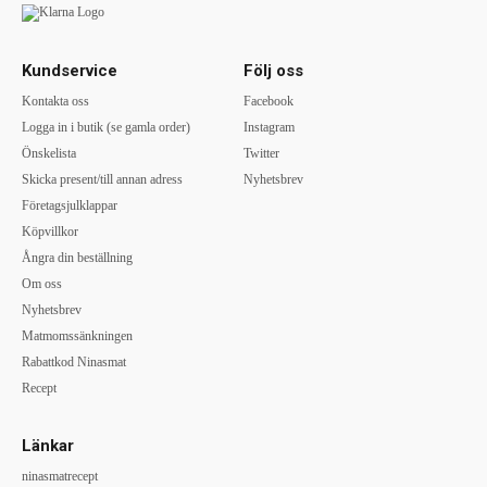
Kundservice
Följ oss
Kontakta oss
Facebook
Logga in i butik (se gamla order)
Instagram
Önskelista
Twitter
Skicka present/till annan adress
Nyhetsbrev
Företagsjulklappar
Köpvillkor
Ångra din beställning
Om oss
Nyhetsbrev
Matmomssänkningen
Rabattkod Ninasmat
Recept
Länkar
ninasmatrecept