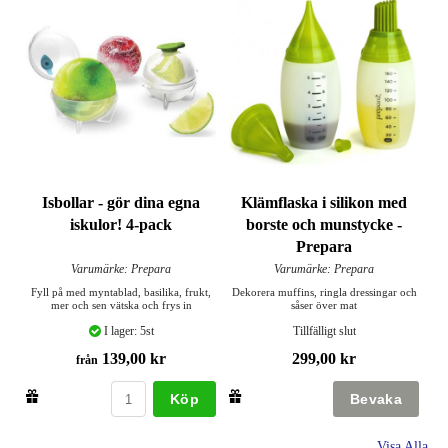
Klämflaska i silikon med
Isbollar - gör dina egna
borste och munstycke -
iskulor! 4-pack
Prepara
Varumärke: Prepara
Varumärke: Prepara
Dekorera muffins, ringla dressingar och
Fyll på med myntablad, basilika, frukt,
såser över mat
mer och sen vätska och frys in
Tillfälligt slut
I lager: 5st
299,00 kr
139,00 kr
från
Köp
Visa Alla