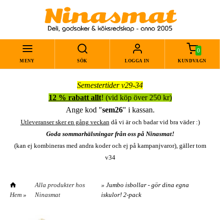
0
MENY
SÖK
LOGGA IN
KUNDVAGN
Semestertider v29-34
12 % rabatt allt
! (vid köp över 250 kr)
Ange kod "
sem26
" i kassan.
Utleveranser sker en gång veckan
då vi är och badar vid bra väder :)
Goda sommarhälsningar från oss på Ninasmat!
(kan ej kombineras med andra koder och ej på kampanjvaror), gäller tom
v34
Alla produkter hos
» Jumbo isbollar - gör dina egna
Hem
»
Ninasmat
iskulor! 2-pack