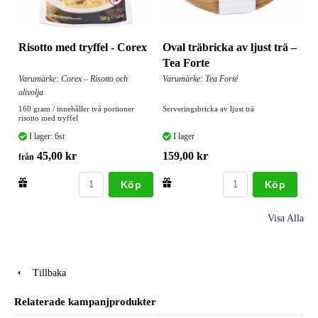
Risotto med tryffel - Corex
Oval träbricka av ljust trä –
Tea Forte
Varumärke: Corex – Risotto och
Varumärke: Tea Forté
olivolja
160 gram / innehåller två portioner
Serveringsbricka av ljust trä
risotto med tryffel
I lager: 6st
I lager
45,00 kr
159,00 kr
från
Köp
Köp
Visa Alla
Tillbaka
Relaterade kampanjprodukter