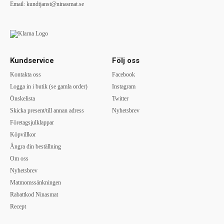
Email:
kundtjanst@ninasmat.se
Kundservice
Följ oss
Kontakta oss
Facebook
Logga in i butik (se gamla order)
Instagram
Önskelista
Twitter
Skicka present/till annan adress
Nyhetsbrev
Företagsjulklappar
Köpvillkor
Ångra din beställning
Om oss
Nyhetsbrev
Matmomssänkningen
Rabattkod Ninasmat
Recept