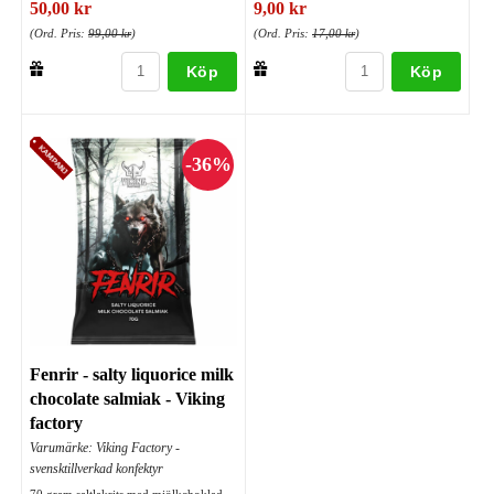
50,00 kr
9,00 kr
(Ord. Pris:
99,00 kr
)
(Ord. Pris:
17,00 kr
)
Köp
Köp
Fenrir - salty liquorice milk
chocolate salmiak - Viking
factory
Varumärke: Viking Factory -
svensktillverkad konfektyr