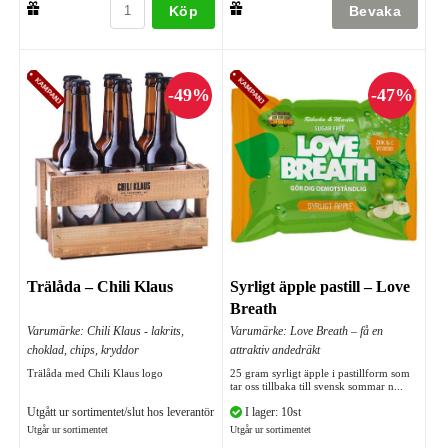
Köp
Trälåda – Chili Klaus
Syrligt äpple pastill – Love
Breath
Varumärke: Chili Klaus - lakrits,
Varumärke: Love Breath – få en
choklad, chips, kryddor
attraktiv andedräkt
Trälåda med Chili Klaus logo
25 gram syrligt äpple i pastillform som
tar oss tillbaka till svensk sommar n...
Utgått ur sortimentet/slut hos leverantör
I lager: 10st
Utgår ur sortimentet
Utgår ur sortimentet