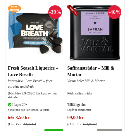
Fresh Seasalt Liquorice –
Saffranstrådar – Mill &
Love Breath
Mortar
Varumärke: Love Breath – få en
Varumärke: Mill & Mortar
attraktiv andedräkt
(bäst före 9/9-2026) En kyss av heta
Röda saffrantrådar
stränder
I lager 20+
Tillfälligt slut
Sänkt pris pga kort datum, ät snart
Utgår ur sortimentet
8,50 kr
69,00 kr
från
(Ord. Pris:
14,00 kr
)
(Ord. Pris:
127,00 kr
)