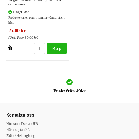
70 gram saltlakrits med mjölkchoklad
och salmiak
I lager: 8st
Produkter tar en paus i sommar värmen åter i
höst
25,00 kr
(Ord. Pris:
39,00 kr
)
Köp
Frakt från 49kr
Kontakta oss
Ninasmat Darsab HB
Häradsgatan 2A
25659 Helsingborg