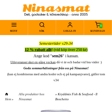
0
MENY
SÖK
LOGGA IN
KUNDVAGN
Semestertider v29-34
12 % rabatt allt
! (vid köp över 250 kr)
Ange kod "
sem26
" i kassan.
Utleveranser sker en gång veckan
då vi är och badar vid bra väder :)
Goda sommarhälsningar från oss på Ninasmat!
(kan ej kombineras med andra koder och ej på kampanjvaror), gäller tom
v34
Alla produkter hos
» Kryddmix Fish & Seafood - Il
Hem
»
Ninasmat
Boschetto