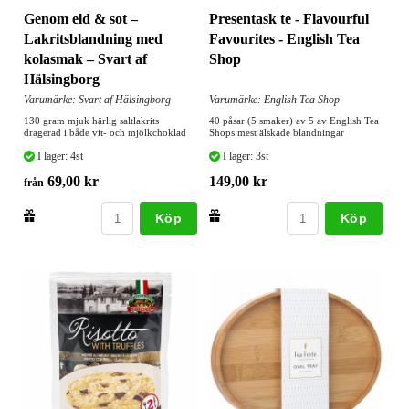
Genom eld & sot –
Presentask te - Flavourful
Lakritsblandning med
Favourites - English Tea
kolasmak – Svart af
Shop
Hälsingborg
Varumärke: Svart af Hälsingborg
Varumärke: English Tea Shop
130 gram mjuk härlig saltlakrits
40 påsar (5 smaker) av 5 av English Tea
dragerad i både vit- och mjölkchoklad
Shops mest älskade blandningar
I lager: 4st
I lager: 3st
69,00 kr
149,00 kr
från
Köp
Köp