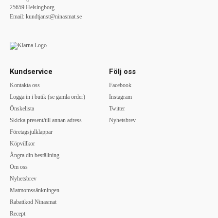
25659 Helsingborg
Email:
kundtjanst@ninasmat.se
Kundservice
Följ oss
Kontakta oss
Facebook
Logga in i butik (se gamla order)
Instagram
Önskelista
Twitter
Skicka present/till annan adress
Nyhetsbrev
Företagsjulklappar
Köpvillkor
Ångra din beställning
Om oss
Nyhetsbrev
Matmomssänkningen
Rabattkod Ninasmat
Recept