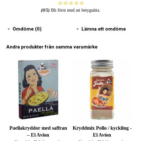
(
0
/5)
Bli först med att betygsätta.
Omdöme (0)
Lämna ett omdöme
Andra produkter från samma varumärke
Paellakryddor med saffran
Kryddmix Pollo / kyckling -
– El Avion
El Avíon