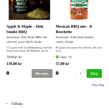
Apple & Maple – Holy
Mexican BBQ mix - Il
Smoke BBQ
Boschetto
Varumärke: Holy Smoke BBQ rubs,
Varumärke: Il Boschetto kryddor,
charcoal, wood chip & chunks
risotto, olivolja
175 gram frisk kryddblandning med lite
80 gram som passar bra till kött, fisk och
sötma som passar till fläskkött, kyckl...
tacos
Tillfälligt slut
I lager: 3st
139,00 kr
57,00 kr
Köp
Visa Alla
Tillbaka