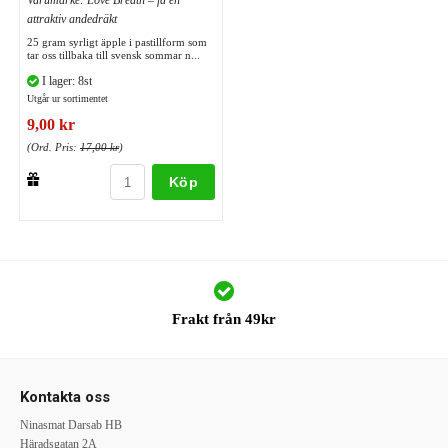
Varumärke: Love Breath – få en
attraktiv andedräkt
25 gram syrligt äpple i pastillform som
tar oss tillbaka till svensk sommar n...
I lager: 8st
Utgår ur sortimentet
9,00 kr
(Ord. Pris:
17,00 kr
)
Köp
Frakt från 49kr
Kontakta oss
Ninasmat Darsab HB
Häradsgatan 2A