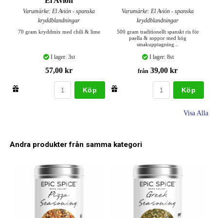
El Avión
Varumärke: El Avión - spanska
Varumärke: El Avión - spanska
kryddblandningar
kryddblandningar
70 gram kryddmix med chili & lime
500 gram traditionellt spanskt ris för
paella & soppor med hög
smakupptagning...
I lager: 3st
I lager: 8st
57,00 kr
39,00 kr
från
Köp
Köp
Visa Alla
Andra produkter från samma kategori