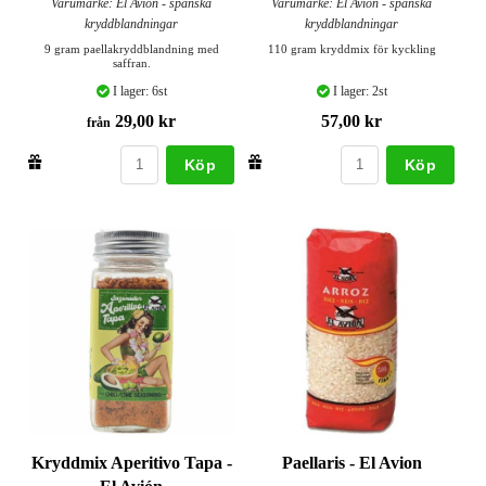
Varumärke: El Avión - spanska
Varumärke: El Avión - spanska
kryddblandningar
kryddblandningar
9 gram paellakryddblandning med
110 gram kryddmix för kyckling
saffran.
I lager: 6st
I lager: 2st
29,00 kr
57,00 kr
från
Köp
Köp
Kryddmix Aperitivo Tapa -
Paellaris - El Avion