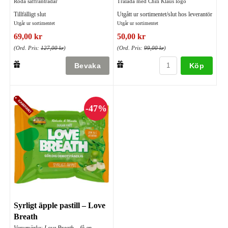
Röda saffrantrådar
Trälåda med Chili Klaus logo
Tillfälligt slut
Utgått ur sortimentet/slut hos leverantör
Utgår ur sortimentet
Utgår ur sortimentet
69,00 kr
50,00 kr
(Ord. Pris:
127,00 kr
)
(Ord. Pris:
99,00 kr
)
Köp
Syrligt äpple pastill – Love
Breath