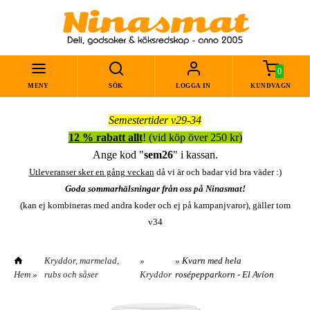
0
MENY
SÖK
LOGGA IN
KUNDVAGN
Semestertider v29-34
12 % rabatt allt
! (vid köp över 250 kr)
Ange kod "
sem26
" i kassan.
Utleveranser sker en gång veckan
då vi är och badar vid bra väder :)
Goda sommarhälsningar från oss på Ninasmat!
(kan ej kombineras med andra koder och ej på kampanjvaror), gäller tom
v34
Kryddor, marmelad,
»
» Kvarn med hela
Hem
»
rubs och såser
Kryddor
rosépepparkorn - El Avíon