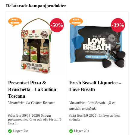
Relaterade kampanjprodukter
Presentset Pizza &
Fresh Seasalt Liquorice –
Bruschetta - La Collina
Love Breath
Toscana
Varumärke: La Collina Toscana
Varumärke: Love Breath – få en
attraktiv andedräkt
(bäst före 30/09-2026) Snyggt
(bäst före 9/9-2026) En kyss av heta
presentset med örter och olja för att få
stränder
äkta i...
I lager: 7st
I lager 20+