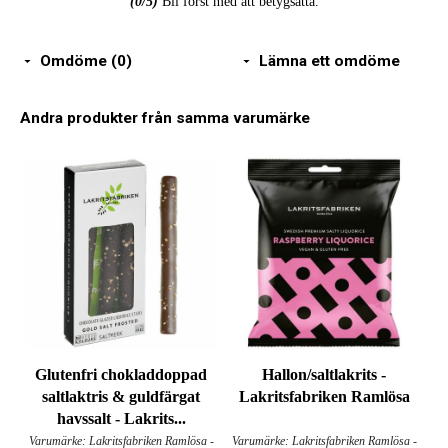
(
0
/5)
Bli först med att betygsätta.
Omdöme (0)
Lämna ett omdöme
Andra produkter från samma varumärke
Glutenfri chokladdoppad
Hallon/saltlakrits -
saltlaktris & guldfärgat
Lakritsfabriken Ramlösa
havssalt - Lakrits...
Varumärke: Lakritsfabriken Ramlösa -
Varumärke: Lakritsfabriken Ramlösa -