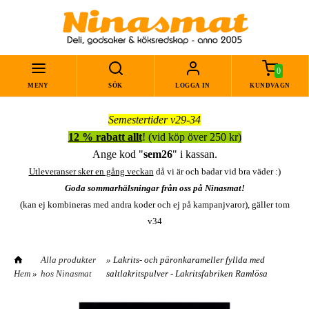
0
MENY
SÖK
LOGGA IN
KUNDVAGN
Semestertider v29-34
12 % rabatt allt
! (vid köp över 250 kr)
Ange kod "
sem26
" i kassan.
Utleveranser sker en gång veckan
då vi är och badar vid bra väder :)
Goda sommarhälsningar från oss på Ninasmat!
(kan ej kombineras med andra koder och ej på kampanjvaror), gäller tom
v34
Alla produkter
» Lakrits- och päronkarameller fyllda med
Hem
»
hos Ninasmat
saltlakritspulver - Lakritsfabriken Ramlösa