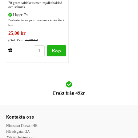
70 gram saltlakrits med mjölkchoklad
och salmiak
I lager: 7st
Produkter tar en paus i sommar värmen åter i
höst
25,00 kr
(Ord. Pris:
39,00 kr
)
Köp
Frakt från 49kr
Kontakta oss
Ninasmat Darsab HB
Häradsgatan 2A
25659 Helsingborg