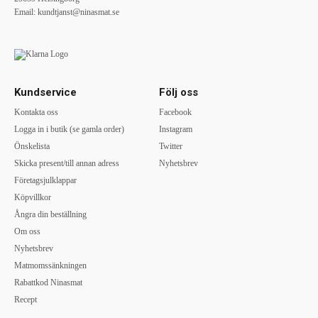
Email:
kundtjanst@ninasmat.se
Kundservice
Följ oss
Kontakta oss
Facebook
Logga in i butik (se gamla order)
Instagram
Önskelista
Twitter
Skicka present/till annan adress
Nyhetsbrev
Företagsjulklappar
Köpvillkor
Ångra din beställning
Om oss
Nyhetsbrev
Matmomssänkningen
Rabattkod Ninasmat
Recept