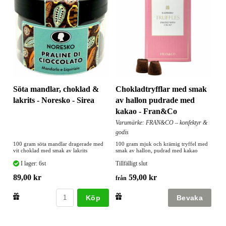
Söta mandlar, choklad &
Chokladtryfflar med smak
lakrits - Noresko - Sirea
av hallon pudrade med
kakao - Fran&Co
Varumärke: FRAN&CO – konfektyr &
godis
100 gram söta mandlar dragerade med
100 gram mjuk och krämig tryffel med
vit choklad med smak av lakrits
smak av hallon, pudrad med kakao
I lager: 6st
Tillfälligt slut
89,00 kr
59,00 kr
från
Köp