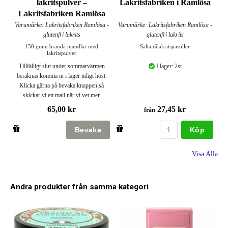
lakritspulver –
Lakritsfabriken i Ramlösa
Lakritsfabriken Ramlösa
Varumärke: Lakritsfabriken Ramlösa -
Varumärke: Lakritsfabriken Ramlösa -
glutenfri lakrits
glutenfri lakrits
150 gram brända mandlar med
Salta rålakritspastiller
lakritspulver
Tillfälligt slut under sommarvärmen
I lager: 2st
beräknas komma in i lager tidigt höst.
Klicka gärna på bevaka knappen så
skickar vi ett mail när vi vet mer.
65,00 kr
27,45 kr
från
Köp
Visa Alla
Andra produkter från samma kategori