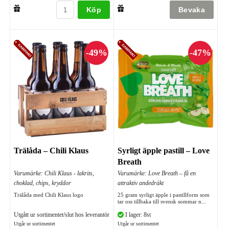
Köp
Trälåda – Chili Klaus
Syrligt äpple pastill – Love
Breath
Varumärke: Chili Klaus - lakrits,
Varumärke: Love Breath – få en
choklad, chips, kryddor
attraktiv andedräkt
Trälåda med Chili Klaus logo
25 gram syrligt äpple i pastillform som
tar oss tillbaka till svensk sommar n...
Utgått ur sortimentet/slut hos leverantör
I lager: 8st
Utgår ur sortimentet
Utgår ur sortimentet