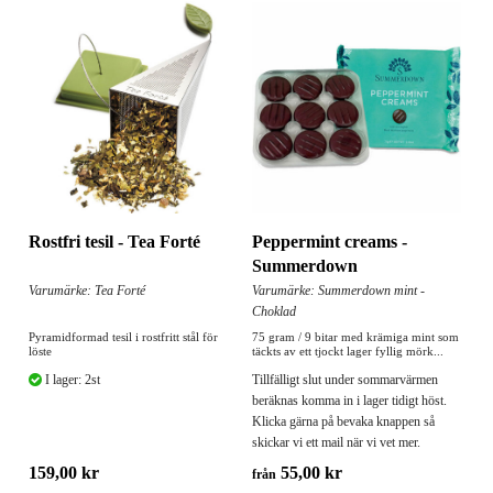
Peppermint creams -
Rostfri tesil - Tea Forté
Summerdown
Varumärke: Summerdown mint -
Varumärke: Tea Forté
Choklad
75 gram / 9 bitar med krämiga mint som
Pyramidformad tesil i rostfritt stål för
täckts av ett tjockt lager fyllig mörk...
löste
Tillfälligt slut under sommarvärmen
I lager: 2st
beräknas komma in i lager tidigt höst.
Klicka gärna på bevaka knappen så
skickar vi ett mail när vi vet mer.
55,00 kr
159,00 kr
från