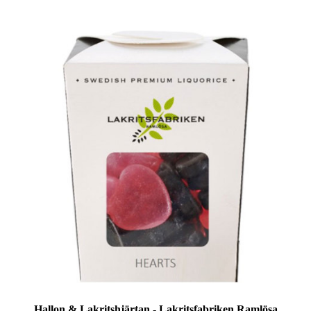
Hallon & Lakritshjärtan - Lakritsfabriken Ramlösa