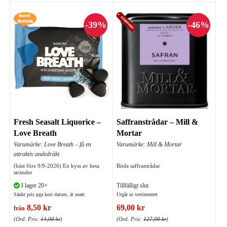
Fresh Seasalt Liquorice –
Saffranstrådar – Mill &
Love Breath
Mortar
Varumärke: Love Breath – få en
Varumärke: Mill & Mortar
attraktiv andedräkt
(bäst före 9/9-2026) En kyss av heta
Röda saffrantrådar
stränder
I lager 20+
Tillfälligt slut
Sänkt pris pga kort datum, ät snart
Utgår ur sortimentet
8,50 kr
69,00 kr
från
(Ord. Pris:
14,00 kr
)
(Ord. Pris:
127,00 kr
)