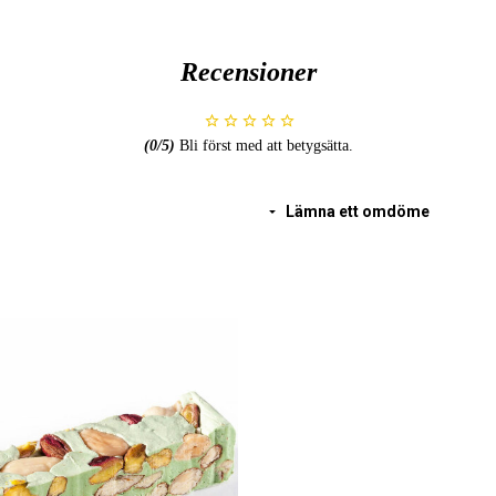
surhetsreglerande medel: citronsyr
citronextrakt, naturlig arom, natur
Recensioner
(potatisstärkelse, vatten, solrosolja)
Kan innehålla spår av andra
NÖTT
Lämplig för vegetarianer.
(
0
/5)
Bli först med att betygsätta.
GLUTENFRI.
Förvaras torrt och svalt.
Lämna ett omdöme
Näringsvärde per 100 g
Energi 1990 kJ / 476 kcal
Fett 18 g
varav mättat fett 1,5 g
Kolhydrater 66 g
varav sockerarter 61 g
Protein 10 g
Salt 0,1 g