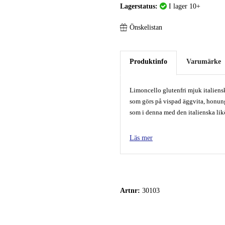
Lagerstatus:
I lager 10+
Önskelistan
Produktinfo
Varumärke
Limoncello glutenfri mjuk italiensk
som görs på vispad äggvita, honung 
som i denna med den italienska lik
Innehåller 50 gram.
Läs mer
Tillverkad i Italien.
Namnet Rivoltini har sedan 1928 var
dessert från Cremona gjord på vis
Ingredienser:
Artnr:
30103
Socker,
MANDEL
, glukossirap, ho
citronjuice 2,5 %, surhetsregleran
L- askorbinsyra),
ÄGGVITA
, gela