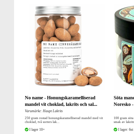
No name - Honungskaramelliserad
Söta mandl
mandel vit choklad, lakrits och sal...
Noresko -
Varumärke: Haupt Lakrits
250 gram rostad honungskaramelliserad mandel med vit
100 gram söta
choklad, två sorters lak...
smak av lakrit
I lager 10+
I lager: 6st