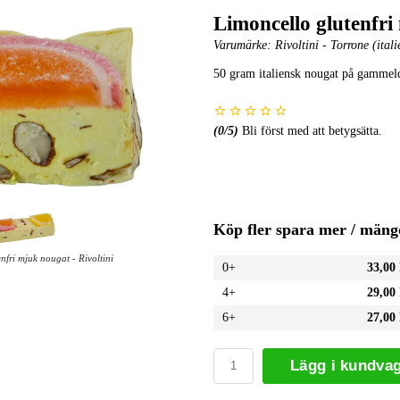
Limoncello glutenfri
Varumärke:
Rivoltini - Torrone (ital
50 gram italiensk nougat på gammel
(
0
/5)
Bli först med att betygsätta.
Köp fler spara mer / mäng
nfri mjuk nougat - Rivoltini
0+
33,00
4+
29,00
6+
27,00
Lägg i kundva