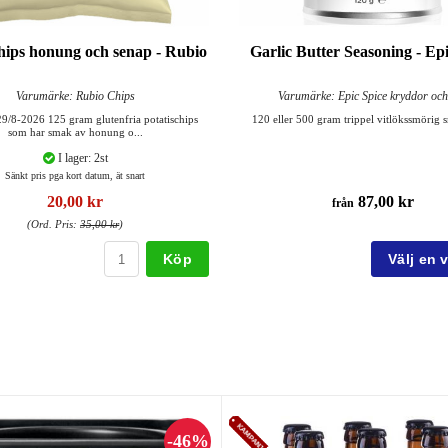
chips honung och senap - Rubio
Garlic Butter Seasoning - Epi
Varumärke: Rubio Chips
Varumärke: Epic Spice kryddor och
29/8-2026 125 gram glutenfria potatischips
120 eller 500 gram trippel vitlökssmöri
som har smak av honung o...
I lager: 2st
Sänkt pris pga kort datum, ät snart
20,00 kr
87,00 kr
från
(Ord. Pris:
35,00 kr
)
Köp