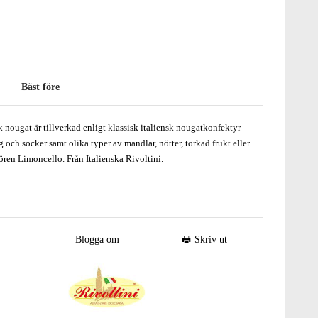
Bäst före
 nougat är tillverkad enligt klassisk italiensk nougatkonfektyr
och socker samt olika typer av mandlar, nötter, torkad frukt eller
ören Limoncello. Från Italienska Rivoltini.
it kopplat till ordet Torrone (italiensk nougat), en italiensk
Blogga om
Skriv ut
pad äggvita, mandel och honung.
nung, citronpasta 2 % (glukossirap, socker, vatten, arom,
de medel: E331, stabiliseringsmedel: E407, antioxidationsmedel:
tin (socker, glukossirap, vatten, geleringsmedel: agar-agar,