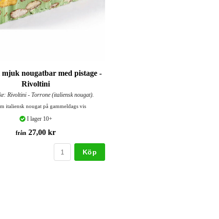
i mjuk nougatbar med pistage -
Rivoltini
: Rivoltini - Torrone (italiensk nougat).
m italiensk nougat på gammeldags vis
I lager 10+
27,00 kr
från
Köp