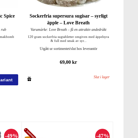
c Spice
Sockerfria supersura sugisar – syrligt
äpple – Love Breath
 rub
Varumärke: Love Breath – få en attraktiv andedräkt
g smakbomb
120 gram sockerfria sugtabletter omgiven med äppelsyra
& full med smak av syr...
Utgått ur sortimentet/slut hos leverantör
69,00 kr
Slut i lager