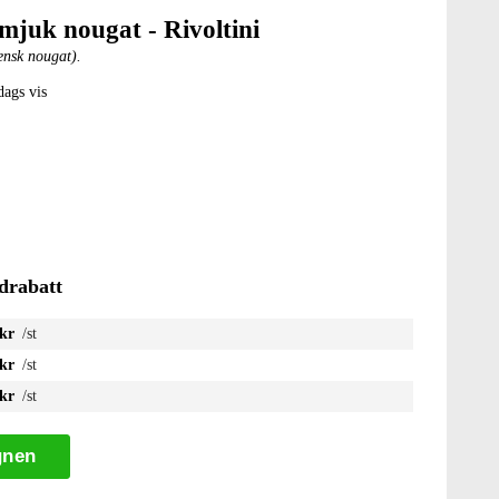
 mjuk nougat - Rivoltini
iensk nougat).
dags vis
drabatt
 kr
/st
 kr
/st
 kr
/st
gnen