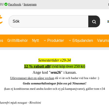
 EU
Facebook
/
Instagram
ps
Grilltillbehör
Nytt
Produkter
Erbjudanden
Varumä
Semestertider v29-34
12 % rabatt allt
! (vid köp över 250 kr)
Ange kod "
sem26
" i kassan.
Utleveranser sker en gång veckan
då vi är och badar vid bra väder :)
Goda sommarhälsningar från oss på Ninasmat!
(kan ej kombineras med andra koder och ej på kampanjvaror), gäller tom v34
utenfri mjuk nougat - Rivoltini