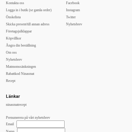
Kontakta oss
Facebook
Logga in i butik (se gamla order)
Instagram
Önskelista
Twitter
Skicka present/till annan adress
Nyhetsbrev
Företagsjulklappar
Köpvillkor
Ångra din beställning
Om oss
Nyhetsbrev
Matmomssänkningen
Rabattkod Ninasmat
Recept
Länkar
ninasmatrecept
Prenumerera på vårt nyhetsbrev
Email
Namn