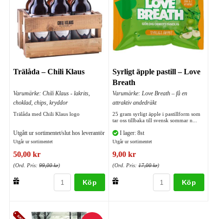
Trälåda – Chili Klaus
Syrligt äpple pastill – Love
Breath
Varumärke: Chili Klaus - lakrits,
Varumärke: Love Breath – få en
choklad, chips, kryddor
attraktiv andedräkt
Trälåda med Chili Klaus logo
25 gram syrligt äpple i pastillform som
tar oss tillbaka till svensk sommar n...
Utgått ur sortimentet/slut hos leverantör
I lager: 8st
Utgår ur sortimentet
Utgår ur sortimentet
50,00 kr
9,00 kr
(Ord. Pris:
99,00 kr
)
(Ord. Pris:
17,00 kr
)
Köp
Köp