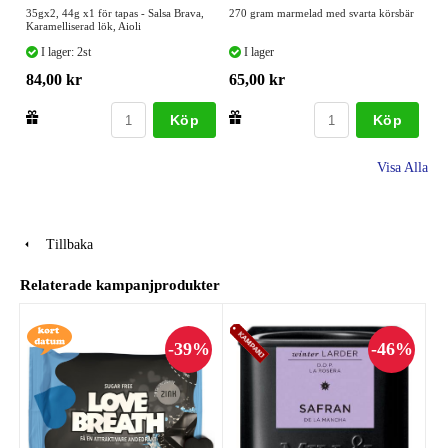
35gx2, 44g x1 för tapas - Salsa Brava,
270 gram marmelad med svarta körsbär
Karamelliserad lök, Aioli
I lager: 2st
I lager
84,00 kr
65,00 kr
Köp
Köp
Visa Alla
Tillbaka
Relaterade kampanjprodukter