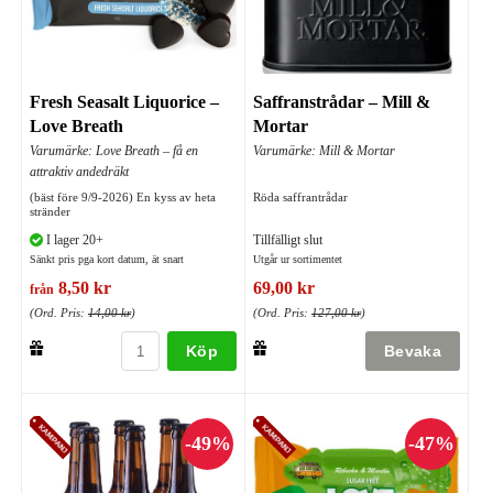
Fresh Seasalt Liquorice –
Saffranstrådar – Mill &
Love Breath
Mortar
Varumärke: Love Breath – få en
Varumärke: Mill & Mortar
attraktiv andedräkt
(bäst före 9/9-2026) En kyss av heta
Röda saffrantrådar
stränder
I lager 20+
Tillfälligt slut
Sänkt pris pga kort datum, ät snart
Utgår ur sortimentet
8,50 kr
69,00 kr
från
(Ord. Pris:
14,00 kr
)
(Ord. Pris:
127,00 kr
)
Köp