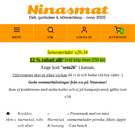
0
MENY
SÖK
LOGGA IN
KUNDVAGN
Semestertider v29-34
12 % rabatt allt
! (vid köp över 250 kr)
Ange kod "
sem26
" i kassan.
Utleveranser sker en gång veckan
då vi är och badar vid bra väder :)
Goda sommarhälsningar från oss på Ninasmat!
(kan ej kombineras med andra koder och ej på kampanjvaror), gäller tom
v34
Kryddor,
»
» Presentask med tre mini
Hem
»
marmelad, rubs
Marmelad
ostmarmelader persika, fikon, äpple
och såser
& honung
- Can beach