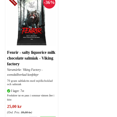
Fenrir - salty liquorice milk
chocolate salmiak - Viking
factory
Varumärke: Viking Factory -
svensktillverkad konfektyr
70 gram saltlakrits med mjölkchoklad
och salmiak
I lager: 7st
Produkter tar en paus i sommar värmen åter i
höst
25,00 kr
(Ord. Pris:
39,00 kr
)