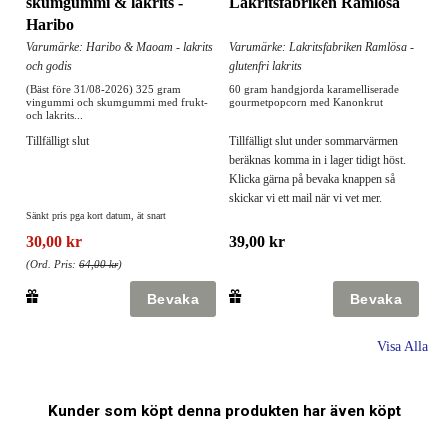
skumgummi & lakrits -
Lakritsfabriken Ramlösa
Haribo
Varumärke: Haribo & Maoam - lakrits
Varumärke: Lakritsfabriken Ramlösa -
och godis
glutenfri lakrits
(Bäst före 31/08-2026) 325 gram
60 gram handgjorda karamelliserade
vingummi och skumgummi med frukt-
gourmetpopcorn med Kanonkrut
och lakrits...
Tillfälligt slut
Tillfälligt slut under sommarvärmen
beräknas komma in i lager tidigt höst.
Klicka gärna på bevaka knappen så
skickar vi ett mail när vi vet mer.
Sänkt pris pga kort datum, ät snart
30,00 kr
39,00 kr
(Ord. Pris:
64,00 kr
)
Visa Alla
Kunder som köpt denna produkten har även köpt