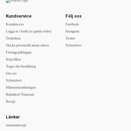
Kundservice
Följ oss
Kontakta oss
Facebook
Logga in i butik (se gamla order)
Instagram
Önskelista
Twitter
Skicka present/till annan adress
Nyhetsbrev
Företagsjulklappar
Köpvillkor
Ångra din beställning
Om oss
Nyhetsbrev
Matmomssänkningen
Rabattkod Ninasmat
Recept
Länkar
ninasmatrecept