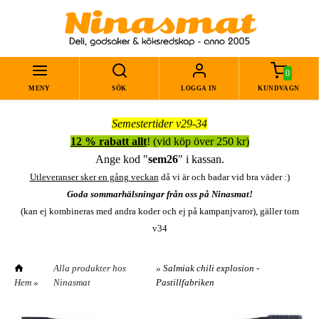
0
MENY
SÖK
LOGGA IN
KUNDVAGN
Semestertider v29-34
12 % rabatt allt
! (vid köp över 250 kr)
Ange kod "
sem26
" i kassan.
Utleveranser sker en gång veckan
då vi är och badar vid bra väder :)
Goda sommarhälsningar från oss på Ninasmat!
(kan ej kombineras med andra koder och ej på kampanjvaror), gäller tom
v34
Alla produkter hos
» Salmiak chili explosion -
Hem
»
Ninasmat
Pastillfabriken