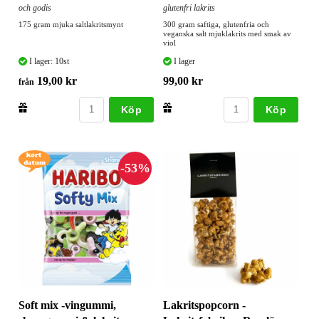
och godis
glutenfri lakrits
175 gram mjuka saltlakritsmynt
300 gram saftiga, glutenfria och
veganska salt mjuklakrits med smak av
viol
I lager: 10st
I lager
19,00 kr
99,00 kr
från
Köp
Köp
Soft mix -vingummi,
Lakritspopcorn -