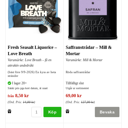
Fresh Seasalt Liquorice –
Saffranstrådar – Mill &
Love Breath
Mortar
Varumärke: Love Breath – få en
Varumärke: Mill & Mortar
attraktiv andedräkt
(bäst före 9/9-2026) En kyss av heta
Röda saffrantrådar
stränder
I lager 20+
Tillfälligt slut
Sänkt pris pga kort datum, ät snart
Utgår ur sortimentet
8,50 kr
69,00 kr
från
(Ord. Pris:
14,00 kr
)
(Ord. Pris:
127,00 kr
)
Köp