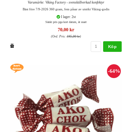
Varumärke: Viking Factory - svensktillverkad konfektyr
Bäst före 7/9-2026 360 gram, fem påsar av utsökt Viking-godis
I lager: 2st
Sänkt pris pga kort datum, ät snart
70,00 kr
(Ord. Pris:
195,00 kr
)
Köp