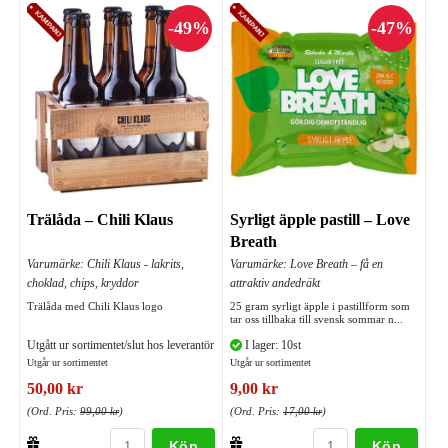
Trälåda – Chili Klaus
Syrligt äpple pastill – Love
Breath
Varumärke: Chili Klaus - lakrits,
Varumärke: Love Breath – få en
choklad, chips, kryddor
attraktiv andedräkt
Trälåda med Chili Klaus logo
25 gram syrligt äpple i pastillform som
tar oss tillbaka till svensk sommar n...
Utgått ur sortimentet/slut hos leverantör
I lager: 10st
Utgår ur sortimentet
Utgår ur sortimentet
50,00 kr
9,00 kr
(Ord. Pris:
99,00 kr
)
(Ord. Pris:
17,00 kr
)
Köp
Köp