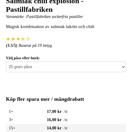
Salmiak chili explosion -
Pastillfabriken
Varumärke:
Pastillfabriken sockerfria pastiller
Magisk kombination av salmiak lakrits och chili
(
3.5
/5)
Baserat på
19
betyg.
Välj påse eller burk:
Köp fler spara mer / mängdrabatt
1+
17,00 kr
/st
3+
16,00 kr
/st
15+
14,00 kr
/st