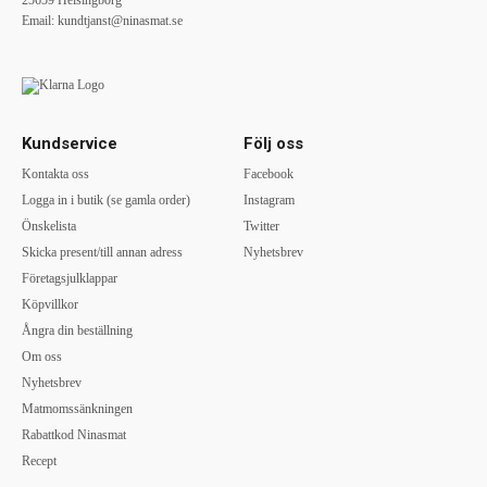
25659 Helsingborg
Email:
kundtjanst@ninasmat.se
Kundservice
Följ oss
Kontakta oss
Facebook
Logga in i butik (se gamla order)
Instagram
Önskelista
Twitter
Skicka present/till annan adress
Nyhetsbrev
Företagsjulklappar
Köpvillkor
Ångra din beställning
Om oss
Nyhetsbrev
Matmomssänkningen
Rabattkod Ninasmat
Recept