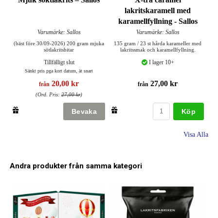
lakritskaramell med
karamellfyllning - Sallos
Varumärke: Sallos
Varumärke: Sallos
(bäst före 30/09-2026) 200 gram mjuka
135 gram / 23 st hårda karameller med
sötlakritsbitar
lakritssmak och karamellfyllning.
Tillfälligt slut
I lager 10+
Sänkt pris pga kort datum, ät snart
20,00 kr
27,00 kr
från
från
(Ord. Pris:
27,00 kr
)
Köp
Visa Alla
Andra produkter från samma kategori