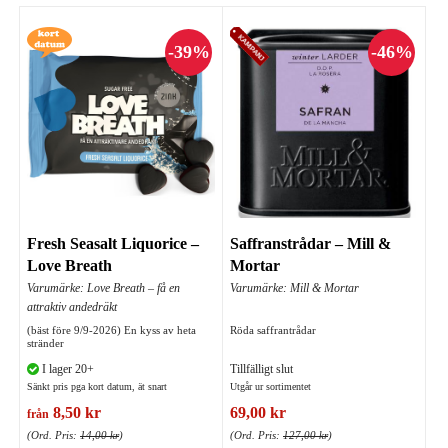
Fresh Seasalt Liquorice –
Saffranstrådar – Mill &
Love Breath
Mortar
Varumärke: Love Breath – få en
Varumärke: Mill & Mortar
attraktiv andedräkt
(bäst före 9/9-2026) En kyss av heta
Röda saffrantrådar
stränder
I lager 20+
Tillfälligt slut
Sänkt pris pga kort datum, ät snart
Utgår ur sortimentet
8,50 kr
69,00 kr
från
(Ord. Pris:
14,00 kr
)
(Ord. Pris:
127,00 kr
)