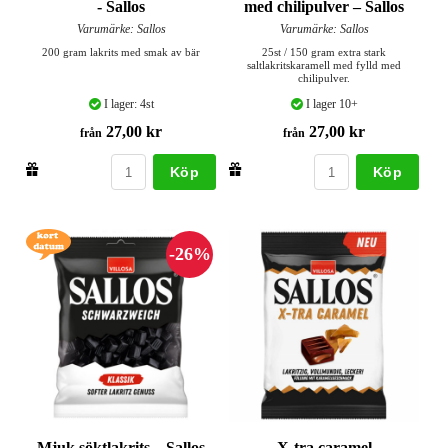
- Sallos
med chilipulver – Sallos
Varumärke: Sallos
Varumärke: Sallos
200 gram lakrits med smak av bär
25st / 150 gram extra stark
saltlakritskaramell med fylld med
chilipulver.
I lager: 4st
I lager 10+
27,00 kr
27,00 kr
från
från
Köp
Köp
Mjuk söktlakrits – Sallos
X-tra caramel