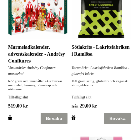
Marmeladkalender,
Sötlakrits - Lakritsfabriken
adventskalender - Andrésy
i Ramlösa
Confitures
Varumärke: Andrésy Confitures
Varumärke: Lakritsfabriken Ramlösa -
marmelad
glutenfri lakrits
672 gram och innehåller 24 st burkar
100 gram saftig, glutenfri och vegansk
marmelad, honung. lönnsirap och
söt mjuklakrits
nötcreme...
Tillfälligt slut
Tillfälligt slut
519,00 kr
29,00 kr
från