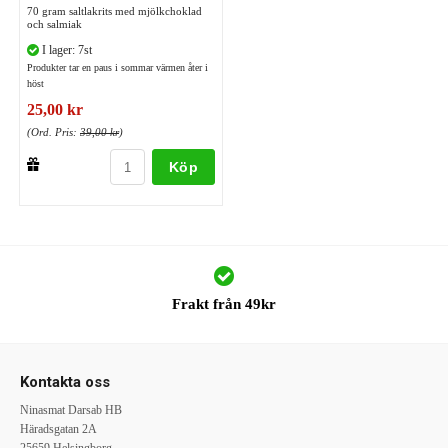
70 gram saltlakrits med mjölkchoklad
och salmiak
I lager: 7st
Produkter tar en paus i sommar värmen åter i
höst
25,00 kr
(Ord. Pris:
39,00 kr
)
Köp
Frakt från 49kr
Kontakta oss
Ninasmat Darsab HB
Häradsgatan 2A