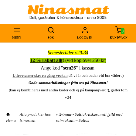
0
MENY
SÖK
LOGGA IN
KUNDVAGN
Semestertider v29-34
12 % rabatt allt
! (vid köp över 250 kr)
Ange kod "
sem26
" i kassan.
Utleveranser sker en gång veckan
då vi är och badar vid bra väder :)
Goda sommarhälsningar från oss på Ninasmat!
(kan ej kombineras med andra koder och ej på kampanjvaror), gäller tom
v34
Alla produkter hos
» X-treme - Saltlakritskaramell fylld med
Hem
»
Ninasmat
salmiaksalt – Sallos