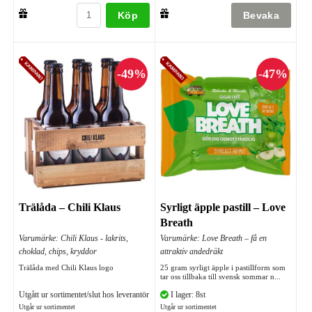
Köp
Trälåda – Chili Klaus
Syrligt äpple pastill – Love
Breath
Varumärke: Chili Klaus - lakrits,
Varumärke: Love Breath – få en
choklad, chips, kryddor
attraktiv andedräkt
Trälåda med Chili Klaus logo
25 gram syrligt äpple i pastillform som
tar oss tillbaka till svensk sommar n...
Utgått ur sortimentet/slut hos leverantör
I lager: 8st
Utgår ur sortimentet
Utgår ur sortimentet