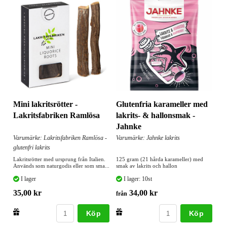
Mini lakritsrötter -
Glutenfria karameller med
Lakritsfabriken Ramlösa
lakrits- & hallonsmak -
Jahnke
Varumärke: Lakritsfabriken Ramlösa -
Varumärke: Jahnke lakrits
glutenfri lakrits
Lakritsrötter med ursprung från Italien.
125 gram (21 hårda karameller) med
Används som naturgodis eller som sma...
smak av lakrits och hallon
I lager
I lager: 10st
35,00 kr
34,00 kr
från
Köp
Köp