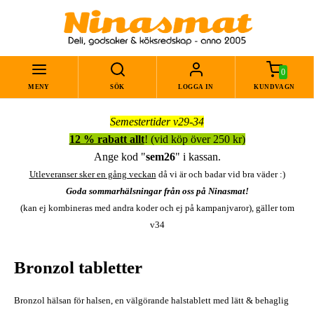
0
MENY
SÖK
LOGGA IN
KUNDVAGN
Semestertider v29-34
12 % rabatt allt
! (vid köp över 250 kr)
Ange kod "
sem26
" i kassan.
Utleveranser sker en gång veckan
då vi är och badar vid bra väder :)
Goda sommarhälsningar från oss på Ninasmat!
(kan ej kombineras med andra koder och ej på kampanjvaror), gäller tom
v34
Bronzol tabletter
Bronzol hälsan för halsen, en välgörande halstablett med lätt & behaglig