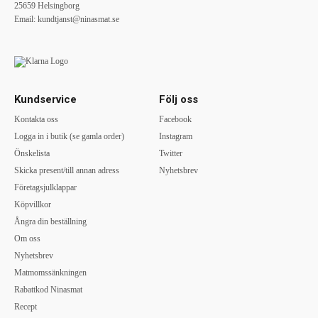
25659 Helsingborg
Email:
kundtjanst@ninasmat.se
Kundservice
Följ oss
Kontakta oss
Facebook
Logga in i butik (se gamla order)
Instagram
Önskelista
Twitter
Skicka present/till annan adress
Nyhetsbrev
Företagsjulklappar
Köpvillkor
Ångra din beställning
Om oss
Nyhetsbrev
Matmomssänkningen
Rabattkod Ninasmat
Recept