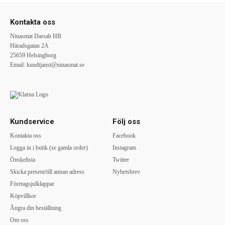
Kontakta oss
Ninasmat Darsab HB
Häradsgatan 2A
25659 Helsingborg
Email:
kundtjanst@ninasmat.se
Kundservice
Följ oss
Kontakta oss
Facebook
Logga in i butik (se gamla order)
Instagram
Önskelista
Twitter
Skicka present/till annan adress
Nyhetsbrev
Företagsjulklappar
Köpvillkor
Ångra din beställning
Om oss