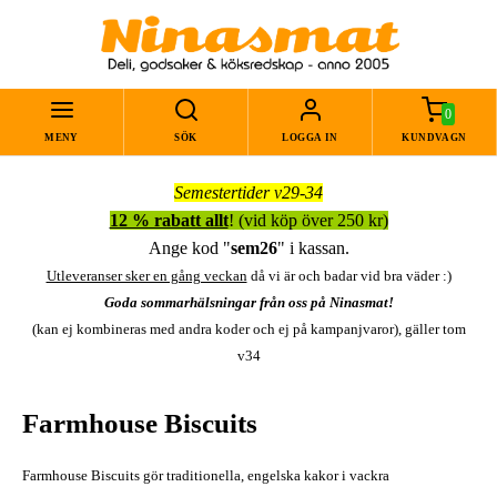
0
MENY
SÖK
LOGGA IN
KUNDVAGN
Semestertider v29-34
12 % rabatt allt
! (vid köp över 250 kr)
Ange kod "
sem26
" i kassan.
Utleveranser sker en gång veckan
då vi är och badar vid bra väder :)
Goda sommarhälsningar från oss på Ninasmat!
(kan ej kombineras med andra koder och ej på kampanjvaror), gäller tom
v34
Farmhouse Biscuits
Farmhouse Biscuits gör traditionella, engelska kakor i vackra