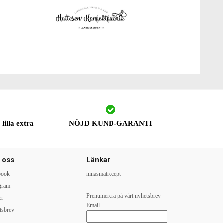
lilla extra
NÖJD KUND-GARANTI
j oss
Länkar
book
ninasmatrecept
agram
Prenumerera på vårt nyhetsbrev
er
Email
tsbrev