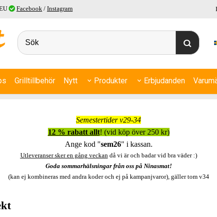
 EU
Facebook
/
Instagram
ps
Grilltillbehör
Nytt
Produkter
Erbjudanden
Varumä
Semestertider v29-34
12 % rabatt allt
! (vid köp över 250 kr)
Ange kod "
sem26
" i kassan.
Utleveranser sker en gång veckan
då vi är och badar vid bra väder :)
Goda sommarhälsningar från oss på Ninasmat!
(kan ej kombineras med andra koder och ej på kampanjvaror), gäller tom v34
ekt