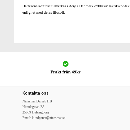
Hattesens konfekt tillverkas i Aerø i Danmark exklusiv lakritskonfek
enlighet med deras filosofi.
Frakt från 49kr
Kontakta oss
Ninasmat Darsab HB
Häradsgatan 2A
25659 Helsingborg
Email:
kundtjanst@ninasmat.se