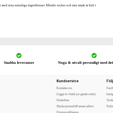
t med rena naturliga ingredienser. Mindre socker och mer smak är helt i
Snabba leveranser
Noga & utvalt personligt med det 
Kundservice
Föl
Kontakta oss
Face
Logga in i butik (se gamla order)
Inst
Önskelista
Twitt
Skicka present/till annan adress
Nyhe
Företagsjulklappar