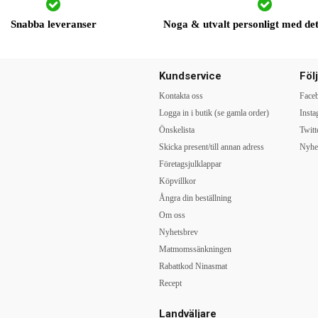
Snabba leveranser
Noga & utvalt personligt med det 
Kundservice
Föl
Kontakta oss
Face
Logga in i butik (se gamla order)
Inst
Önskelista
Twitt
Skicka present/till annan adress
Nyhe
Företagsjulklappar
Köpvillkor
Ångra din beställning
Om oss
Nyhetsbrev
Matmomssänkningen
Rabattkod Ninasmat
Recept
Landväljare