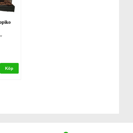
Kopiko
er
Köp