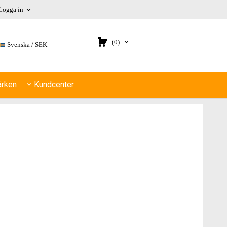
Logga in
(0)
Svenska
SEK
rken
Kundcenter