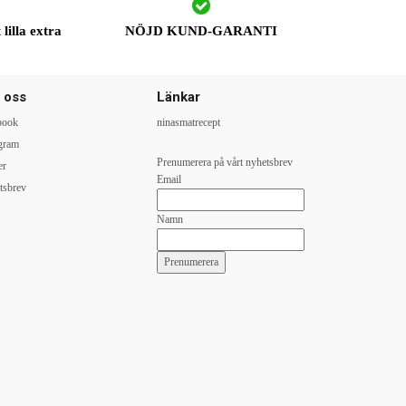
lilla extra
NÖJD KUND-GARANTI
j oss
Länkar
book
ninasmatrecept
agram
Prenumerera på vårt nyhetsbrev
er
Email
tsbrev
Namn