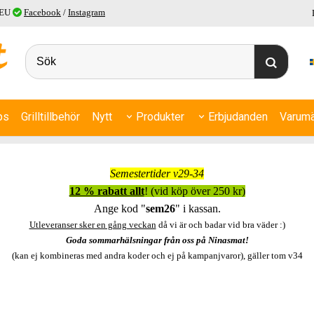
 EU
Facebook
/
Instagram
ps
Grilltillbehör
Nytt
Produkter
Erbjudanden
Varumä
Semestertider v29-34
12 % rabatt allt
! (vid köp över 250 kr)
Ange kod "
sem26
" i kassan.
Utleveranser sker en gång veckan
då vi är och badar vid bra väder :)
Goda sommarhälsningar från oss på Ninasmat!
(kan ej kombineras med andra koder och ej på kampanjvaror), gäller tom v34