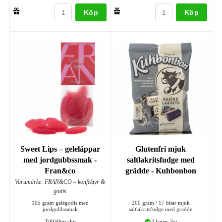
Köp
Köp
Sweet Lips – geleläppar
Glutenfri mjuk
med jordgubbssmak -
saltlakritsfudge med
Fran&co
grädde - Kuhbonbon
Varumärke: FRAN&CO – konfektyr &
godis
105 gram gelégodis med
200 gram / 17 bitar mjuk
jordgubbssmak
saltlakritsfudge med grädde