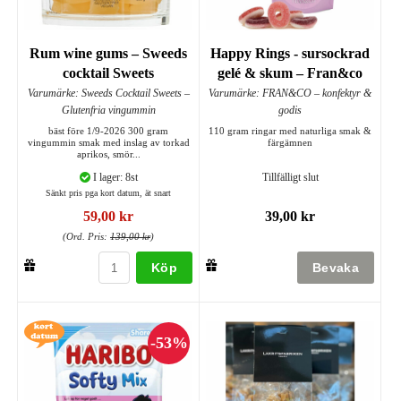
Rum wine gums – Sweeds
Happy Rings - sursockrad
cocktail Sweets
gelé & skum – Fran&co
Varumärke: Sweeds Cocktail Sweets –
Varumärke: FRAN&CO – konfektyr &
Glutenfria vingummin
godis
bäst före 1/9-2026 300 gram
110 gram ringar med naturliga smak &
vingummin smak med inslag av torkad
färgämnen
aprikos, smör...
I lager: 8st
Tillfälligt slut
Sänkt pris pga kort datum, ät snart
59,00 kr
39,00 kr
(Ord. Pris:
139,00 kr
)
Köp