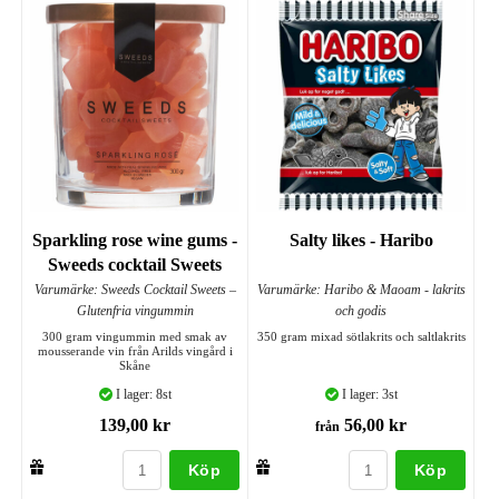
Sparkling rose wine gums -
Salty likes - Haribo
Sweeds cocktail Sweets
Varumärke: Sweeds Cocktail Sweets –
Varumärke: Haribo & Maoam - lakrits
Glutenfria vingummin
och godis
300 gram vingummin med smak av
350 gram mixad sötlakrits och saltlakrits
mousserande vin från Arilds vingård i
Skåne
I lager: 8st
I lager: 3st
139,00 kr
56,00 kr
från
Köp
Köp