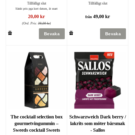
Tillfälligt slut
Tillfälligt slut
Sänkt pris pga kort datum, ät snart
20,00 kr
49,00 kr
från
(Ord. Pris:
39,00 kr
)
The cocktail selection box
Schwarzweich Dark berry /
gourmetvingummin –
lakrits som möter bärsmak
Sweeds cocktail Sweets
- Sallos