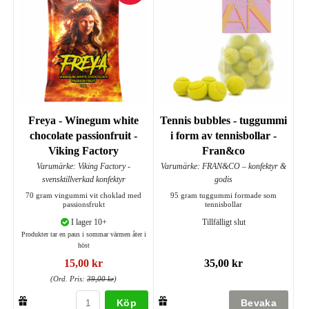
Freya - Winegum white
Tennis bubbles - tuggummi
chocolate passionfruit -
i form av tennisbollar -
Viking Factory
Fran&co
Varumärke: Viking Factory -
Varumärke: FRAN&CO – konfektyr &
svensktillverkad konfektyr
godis
70 gram vingummi vit choklad med
95 gram tuggummi formade som
passionsfrukt
tennisbollar
I lager 10+
Tillfälligt slut
Produkter tar en paus i sommar värmen åter i
höst
15,00 kr
35,00 kr
(Ord. Pris:
39,00 kr
)
Köp