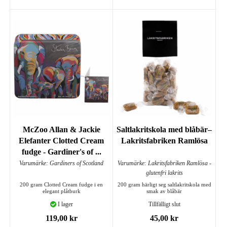
McZoo Allan & Jackie
Saltlakritskola med blåbär–
Elefanter Clotted Cream
Lakritsfabriken Ramlösa
fudge - Gardiner's of ...
Varumärke: Gardiners of Scotland
Varumärke: Lakritsfabriken Ramlösa -
glutenfri lakrits
200 gram Clotted Cream fudge i en
200 gram härligt seg saltlakritskola med
elegant plåtburk
smak av blåbär
I lager
Tillfälligt slut
119,00 kr
45,00 kr