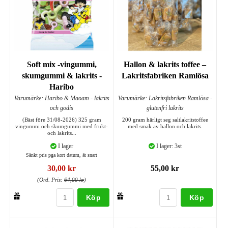
Soft mix -vingummi,
Hallon & lakrits toffee –
skumgummi & lakrits -
Lakritsfabriken Ramlösa
Haribo
Varumärke: Haribo & Maoam - lakrits
Varumärke: Lakritsfabriken Ramlösa -
och godis
glutenfri lakrits
(Bäst före 31/08-2026) 325 gram
200 gram härligt seg saltlakritstoffee
vingummi och skumgummi med frukt-
med smak av hallon och lakrits.
och lakrits...
I lager
I lager: 3st
Sänkt pris pga kort datum, ät snart
30,00 kr
55,00 kr
(Ord. Pris:
64,00 kr
)
Köp
Köp