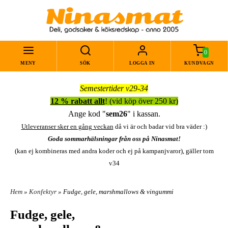
0
MENY
SÖK
LOGGA IN
KUNDVAGN
Semestertider v29-34
12 % rabatt allt
! (vid köp över 250 kr)
Ange kod "
sem26
" i kassan.
Utleveranser sker en gång veckan
då vi är och badar vid bra väder :)
Goda sommarhälsningar från oss på Ninasmat!
(kan ej kombineras med andra koder och ej på kampanjvaror), gäller tom
v34
Hem
»
Konfektyr
» Fudge, gele, marshmallows & vingummi
Fudge, gele,