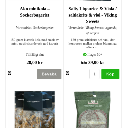
Ako mintkola –
Salty Liqourice & Viola /
Sockerbageriet
saltlakrits & viol - Viking
Sweets
Varumärke: Sockerbageriet
Varumärke: Viking Sweets veganskt,
glutenfritt
150 gram klassisk kola med smak av
120 gram saltlakrits och viol, där
mint, uppfriskande och god favorit
kontrasten mellan violens blommiga
sötma o...
Tillfälligt slut
I lager 10+
28,00 kr
39,00 kr
från
Köp