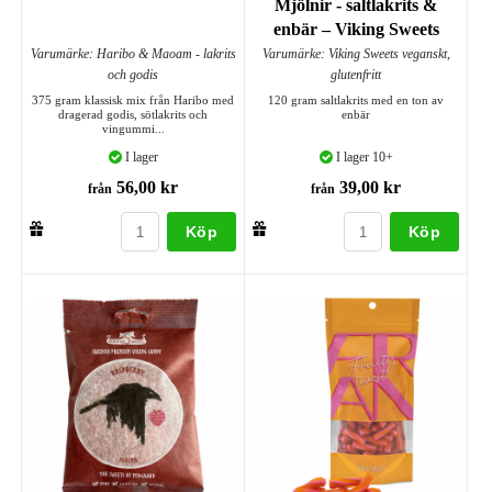
Mjölnir - saltlakrits &
enbär – Viking Sweets
Varumärke: Haribo & Maoam - lakrits
Varumärke: Viking Sweets veganskt,
och godis
glutenfritt
375 gram klassisk mix från Haribo med
120 gram saltlakrits med en ton av
dragerad godis, sötlakrits och
enbär
vingummi...
I lager
I lager 10+
56,00 kr
39,00 kr
från
från
Köp
Köp