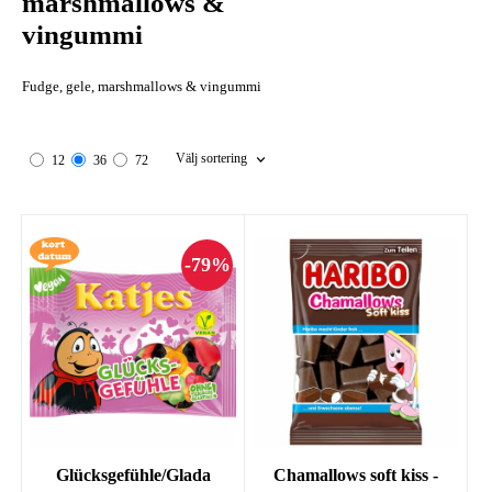
marshmallows &
vingummi
Fudge, gele, marshmallows & vingummi
Välj sortering
12
36
72
Glücksgefühle/Glada
Chamallows soft kiss -