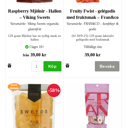
Raspberry Mjölnir - Hallon
Fruity Fwist - gelégodis
– Viking Sweets
med fruktsmak – Fran&co
Varumärke: Viking Sweets veganskt,
Varumärke: FRAN&CO – konfektyr &
glutenfritt
godis
120 gram Mjölnir har en tydlig smak av
(bf 30/9-25) 120 gram laktosfri
hallon
gelégodis med fruktsmak
I lager 10+
Tillfälligt slut
39,00 kr
39,00 kr
från
Köp