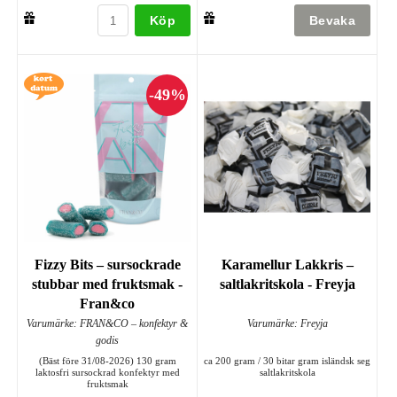
Köp
Fizzy Bits – sursockrade
Karamellur Lakkris –
stubbar med fruktsmak -
saltlakritskola - Freyja
Fran&co
Varumärke: FRAN&CO – konfektyr &
Varumärke: Freyja
godis
(Bäst före 31/08-2026) 130 gram
ca 200 gram / 30 bitar gram isländsk seg
laktosfri sursockrad konfektyr med
saltlakritskola
fruktsmak