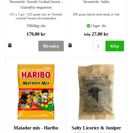
Varumärke: Sweeds Cocktail Sweets –
Varumärke: Sallos
Glutenfria vingummin
(15 x 5 g) = 225 gram mix av Sweeds
200 gram lakrits med smak av bär
cocktail Sweets favoritsmaker
Tillfälligt slut
I lager: 4st
179,00 kr
27,00 kr
från
Köp
Matador mix - Haribo
Salty Licorice & Juniper