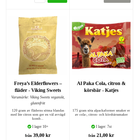
Freya’s Elderflowers –
Al Paka Cola, citron &
fläder - Viking Sweets
körsbär - Katjes
Varumärke: Viking Sweets veganskt,
glutenfritt
120 gram av fläderns sötma blandas
175 gram söta alpackaformer smaker er
med lite citron som ger en väl avvägd
av cola-, citron- och körsbärssmaker
komb...
I lager 10+
I lager: 7st
39,00 kr
21,00 kr
från
från