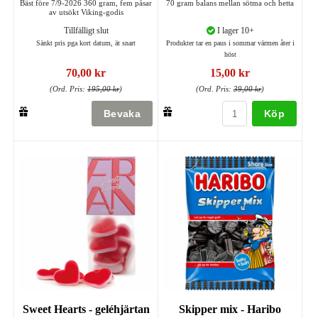
Bäst före 7/9-2026 360 gram, fem påsar
70 gram balans mellan sötma och hetta
av utsökt Viking-godis
Tillfälligt slut
I lager 10+
Sänkt pris pga kort datum, ät snart
Produkter tar en paus i sommar värmen åter i
höst
70,00 kr
15,00 kr
(Ord. Pris:
195,00 kr
)
(Ord. Pris:
39,00 kr
)
Köp
Sweet Hearts - geléhjärtan
Skipper mix - Haribo