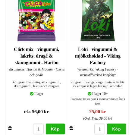
Click mix - vingummi,
Loki - vingummi &
lakrits, dragé &
mjölkchoklad - Viking
skumgummi - Haribo
Factory
Varumärke: Haribo & Maoam - lakrits
Varumärke: Viking Factory -
och godis
svensktillverkad konfektyr
325 gram blandning av vingummi,
70 gram fruktiga vingummin är täckta
skumgummi, lakrits och dragéer
av ett tjockt lager len mjölkchoklad
I lager
I lager 10+
Produkter tar en paus i sommar värmen åter i
höst
56,00 kr
25,00 kr
från
(Ord. Pris:
39,00 kr
)
Köp
Köp