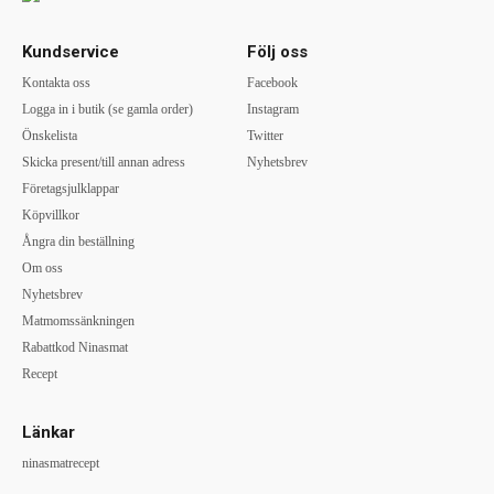
Kundservice
Följ oss
Kontakta oss
Facebook
Logga in i butik (se gamla order)
Instagram
Önskelista
Twitter
Skicka present/till annan adress
Nyhetsbrev
Företagsjulklappar
Köpvillkor
Ångra din beställning
Om oss
Nyhetsbrev
Matmomssänkningen
Rabattkod Ninasmat
Recept
Länkar
ninasmatrecept