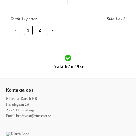
Totalt 44 poster
Sida 1 av 2
2
1
Frakt från 49kr
Kontakta oss
Ninasmat Darsab HB
Häradsgatan 2A
25659 Helsingborg
Email:
kundtjanst@ninasmat.se