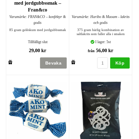
med jordgubbssmak –
Fran&co
Varumärke: FRAN&CO – konfektyr &
Varumärke: Haribo & Maoam - lakrits
godis
och godis
85 gram geléskum med jordgubbssmak
375 gram härlig kombination av
saltlakrits som faller alla i smaken
Tillfälligt slut
I lager: 5st
29,00 kr
56,00 kr
från
Köp