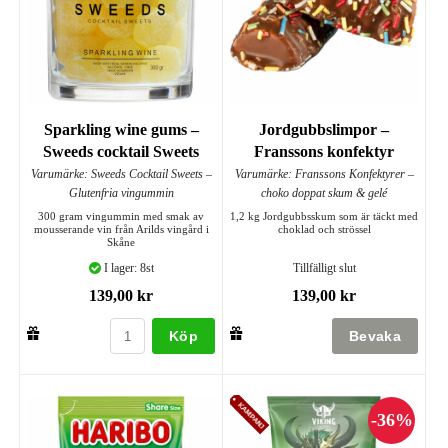
Sparkling wine gums –
Jordgubbslimpor –
Sweeds cocktail Sweets
Franssons konfektyr
Varumärke: Sweeds Cocktail Sweets –
Varumärke: Franssons Konfektyrer –
Glutenfria vingummin
choko doppat skum & gelé
300 gram vingummin med smak av
1,2 kg Jordgubbsskum som är täckt med
mousserande vin från Arilds vingård i
choklad och strössel
Skåne
I lager: 8st
Tillfälligt slut
139,00 kr
139,00 kr
Köp