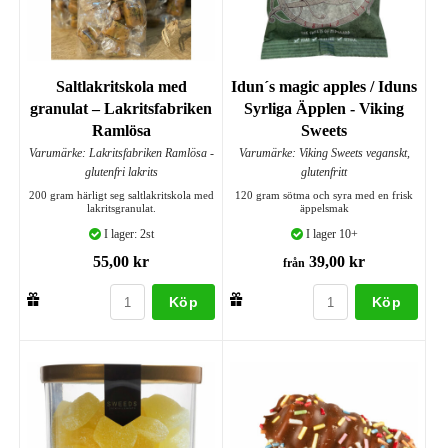
Saltlakritskola med
Idun´s magic apples / Iduns
granulat – Lakritsfabriken
Syrliga Äpplen - Viking
Ramlösa
Sweets
Varumärke: Lakritsfabriken Ramlösa -
Varumärke: Viking Sweets veganskt,
glutenfri lakrits
glutenfritt
200 gram härligt seg saltlakritskola med
120 gram sötma och syra med en frisk
lakritsgranulat.
äppelsmak
I lager: 2st
I lager 10+
55,00 kr
39,00 kr
från
Köp
Köp