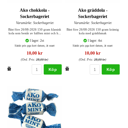
Ako chokkola -
Ako gräddola -
Sockerbageriet
Sockerbageriet
Varumärke: Sockerbageriet
Varumärke: Sockerbageriet
Bäst före 26/08-2026 150 gram klassisk
Bäst före 26/08-2026 150 gram krämig
kola som består av hälften mint och h...
kola med gräddsmak
I lager: 2st
I lager: 4st
Sänkt pris pga kort datum, ät snart
Sänkt pris pga kort datum, ät snart
10,00 kr
10,00 kr
(Ord. Pris:
28,00 kr
)
(Ord. Pris:
28,00 kr
)
Köp
Köp