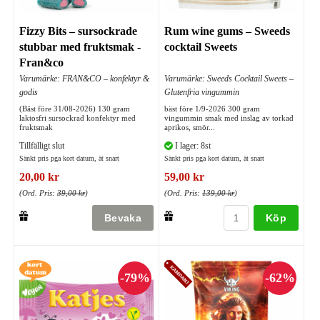
Fizzy Bits – sursockrade
Rum wine gums – Sweeds
stubbar med fruktsmak -
cocktail Sweets
Fran&co
Varumärke: FRAN&CO – konfektyr &
Varumärke: Sweeds Cocktail Sweets –
godis
Glutenfria vingummin
(Bäst före 31/08-2026) 130 gram
bäst före 1/9-2026 300 gram
laktosfri sursockrad konfektyr med
vingummin smak med inslag av torkad
fruktsmak
aprikos, smör...
Tillfälligt slut
I lager: 8st
Sänkt pris pga kort datum, ät snart
Sänkt pris pga kort datum, ät snart
20,00 kr
59,00 kr
(Ord. Pris:
39,00 kr
)
(Ord. Pris:
139,00 kr
)
Köp