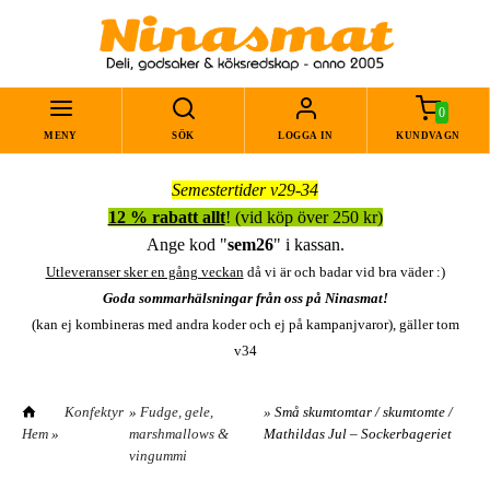
0
MENY
SÖK
LOGGA IN
KUNDVAGN
Semestertider v29-34
12 % rabatt allt
! (vid köp över 250 kr)
Ange kod "
sem26
" i kassan.
Utleveranser sker en gång veckan
då vi är och badar vid bra väder :)
Goda sommarhälsningar från oss på Ninasmat!
(kan ej kombineras med andra koder och ej på kampanjvaror), gäller tom
v34
Konfektyr
»
Fudge, gele,
» Små skumtomtar / skumtomte /
Hem
»
marshmallows &
Mathildas Jul – Sockerbageriet
vingummi