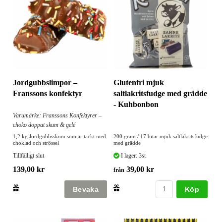
Jordgubbslimpor –
Glutenfri mjuk
Franssons konfektyr
saltlakritsfudge med grädde
- Kuhbonbon
Varumärke: Franssons Konfektyrer –
choko doppat skum & gelé
1,2 kg Jordgubbsskum som är täckt med
200 gram / 17 bitar mjuk saltlakritsfudge
choklad och strössel
med grädde
Tillfälligt slut
I lager: 3st
139,00 kr
39,00 kr
från
Köp