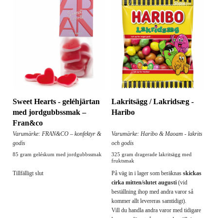
Sweet Hearts - geléhjärtan
Lakritsägg / Lakridsæg -
med jordgubbssmak –
Haribo
Fran&co
Varumärke: FRAN&CO – konfektyr &
Varumärke: Haribo & Maoam - lakrits
godis
och godis
85 gram geléskum med jordgubbssmak
325 gram dragerade lakritsägg med
fruktsmak
Tillfälligt slut
På väg in i lager som beräknas
skickas
cirka mitten/slutet augusti
(vid
beställning ihop med andra varor så
kommer allt levereras samtidigt).
Vill du handla andra varor med tidigare