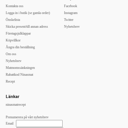
Kontakta oss
Facebook
Logga in i butik (se gamla order)
Instagram
Önskelista
Twitter
Skicka present/till annan adress
Nyhetsbrev
Företagsjulklappar
Köpvillkor
Ångra din beställning
Om oss
Nyhetsbrev
Matmomssänkningen
Rabattkod Ninasmat
Recept
Länkar
ninasmatrecept
Prenumerera på vårt nyhetsbrev
Email