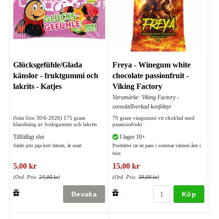
Glücksgefühle/Glada
Freya - Winegum white
känslor - fruktgummi och
chocolate passionfruit -
lakrits - Katjes
Viking Factory
Varumärke: Viking Factory -
svensktillverkad konfektyr
(bäst före 30/6-2026) 175 gram
70 gram vingummi vit choklad med
blandning av fruktgummi och lakrits
passionsfrukt
Tillfälligt slut
I lager 10+
Sänkt pris pga kort datum, ät snart
Produkter tar en paus i sommar värmen åter i
höst
5,00 kr
15,00 kr
(Ord. Pris:
24,00 kr
)
(Ord. Pris:
39,00 kr
)
Köp