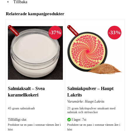
Tillbaka
Relaterade kampanjprodukter
Salmiaksalt – Svea
Salmiakpulver – Haupt
karamellkokeri
Lakrits
Varumärke: Haupt Lakrits
45 gram salmiaksalt
21 gram lakritspulver smaksatt med
salmiak och strösocker
Tillfälligt slut
I lager: 7st
Produkter tar en paus i sommar värmen åter i
Produkter tar en paus i sommar värmen åter i
höst
höst