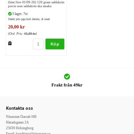
(bäst före 01/09-26) 120 gram saltlakrits
precis som saltlakrits ska smaka
I lager: 7st
Sänkt pris pga kort datum, ät snart
20,00 kr
(Ord. Pris:
45,00 kr
)
Köp
Frakt från 49kr
Kontakta oss
Ninasmat Darsab HB
Häradsgatan 2A
25659 Helsingborg
Email:
kundtjanst@ninasmat.se