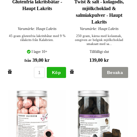
Glutenfria lakritsbåtar -
Twist & salt - kolagodis,
Haupt Lakrits
mjölkchoklad &
salmiakpulver - Haupt
Lakrits
Varumärke: Haupt Lakrits
Varumärke: Haupt Lakrits
45 gram glutenfria lakritsbåtar med 9 %
250 gram, kärna med kolasmak,
rålakrits från Kalabrien.
omgiven av belgisk mjölkchoklad
smaksatt med sa...
I lager 10+
Tillfälligt slut
39,00 kr
139,00 kr
från
Köp