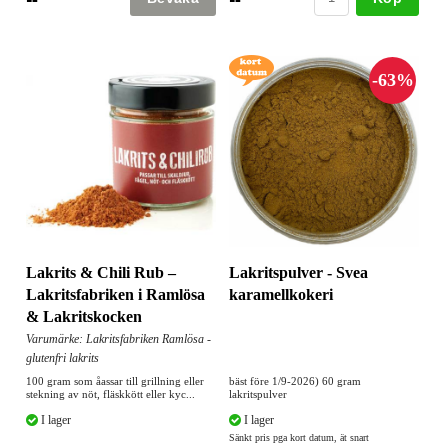
Lakrits & Chili Rub –
Lakritspulver - Svea
Lakritsfabriken i Ramlösa
karamellkokeri
& Lakritskocken
Varumärke: Lakritsfabriken Ramlösa -
glutenfri lakrits
100 gram som åassar till grillning eller
bäst före 1/9-2026) 60 gram
stekning av nöt, fläskkött eller kyc...
lakritspulver
I lager
I lager
Sänkt pris pga kort datum, ät snart