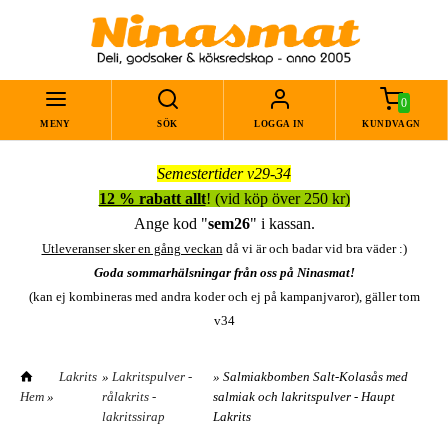
0
MENY
SÖK
LOGGA IN
KUNDVAGN
Semestertider v29-34
12 % rabatt allt
! (vid köp över 250 kr)
Ange kod "
sem26
" i kassan.
Utleveranser sker en gång veckan
då vi är och badar vid bra väder :)
Goda sommarhälsningar från oss på Ninasmat!
(kan ej kombineras med andra koder och ej på kampanjvaror), gäller tom
v34
Lakrits
»
Lakritspulver -
» Salmiakbomben Salt-Kolasås med
Hem
»
rålakrits -
salmiak och lakritspulver - Haupt
lakritssirap
Lakrits