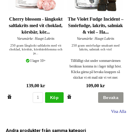
Cherry blossom - långkokt
The Violet Fudge Incident –
saltlakrits med vit choklad,
Smörfudge, lakrits, salmiak
körsbär, kör...
& viol – Ha...
Varumärke: Haupt Lakrits
Varumärke: Haupt Lakrits
250 gram långkokt saltlakrits med vit
250 gram smörfudge smaksatt med
choklad, körsbär, körsbärsblomma och
lakrits, salmiak och viol
ja...
I lager 10+
Tillfälligt slut under sommarvärmen
beräknas komma in i lager tidigt höst.
Klicka gärna på bevaka knappen så
skickar vi ett mail när vi vet mer.
139,00 kr
109,00 kr
Köp
Visa Alla
Andra produkter från samma kategori