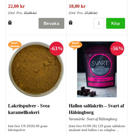
22,00 kr
18,00 kr
(Ord. Pris:
35,00 kr
)
(Ord. Pris:
27,00 kr
)
Köp
Lakritspulver - Svea
Hallon saltlakrits – Svart af
karamellkokeri
Hälsingborg
Varumärke: Svart af Hälsingborg
bäst före 1/9-2026) 60 gram
(bäst före 01/09-26) 120 gram saltlakrits
lakritspulver
smaksatt med hallon i en oslagbar ...