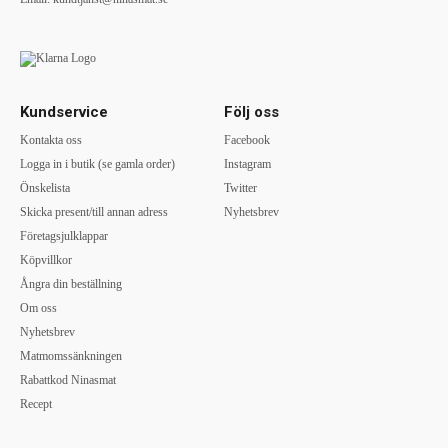
Kundservice
Följ oss
Kontakta oss
Facebook
Logga in i butik (se gamla order)
Instagram
Önskelista
Twitter
Skicka present/till annan adress
Nyhetsbrev
Företagsjulklappar
Köpvillkor
Ångra din beställning
Om oss
Nyhetsbrev
Matmomssänkningen
Rabattkod Ninasmat
Recept