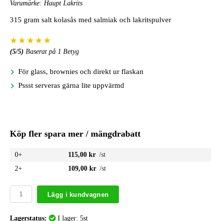
Varumärke:
Haupt Lakrits
315 gram salt kolasås med salmiak och lakritspulver
(
5
/5)
Baserat på
1
Betyg
För glass, brownies och direkt ur flaskan
Pssst serveras gärna lite uppvärmd
Köp fler spara mer / mängdrabatt
0+
115,00 kr
/st
2+
109,00 kr
/st
Lägg i kundvagnen
Lagerstatus:
I lager: 5st