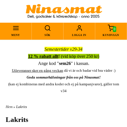
0
MENY
SÖK
LOGGA IN
KUNDVAGN
Semestertider v29-34
12 % rabatt allt
! (vid köp över 250 kr)
Ange kod "
sem26
" i kassan.
Utleveranser sker en gång veckan
då vi är och badar vid bra väder :)
Goda sommarhälsningar från oss på Ninasmat!
(kan ej kombineras med andra koder och ej på kampanjvaror), gäller tom
v34
Hem
» Lakrits
Lakrits