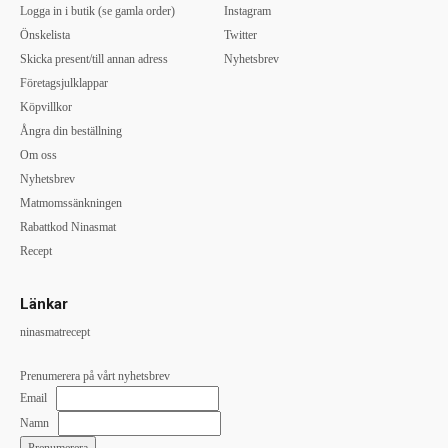
Logga in i butik (se gamla order)
Instagram
Önskelista
Twitter
Skicka present/till annan adress
Nyhetsbrev
Företagsjulklappar
Köpvillkor
Ångra din beställning
Om oss
Nyhetsbrev
Matmomssänkningen
Rabattkod Ninasmat
Recept
Länkar
ninasmatrecept
Prenumerera på vårt nyhetsbrev
Email
Namn