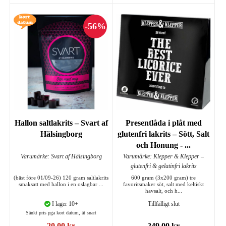
Hallon saltlakrits – Svart af
Presentlåda i plåt med
Hälsingborg
glutenfri lakrits – Sött, Salt
och Honung - ...
Varumärke: Svart af Hälsingborg
Varumärke: Klepper & Klepper –
glutenfri & gelatinfri lakrits
(bäst före 01/09-26) 120 gram saltlakrits
600 gram (3x200 gram) tre
smaksatt med hallon i en oslagbar ...
favoritsmaker söt, salt med keltiskt
havsalt, och h...
I lager 10+
Tillfälligt slut
Sänkt pris pga kort datum, ät snart
20,00 kr
249,00 kr