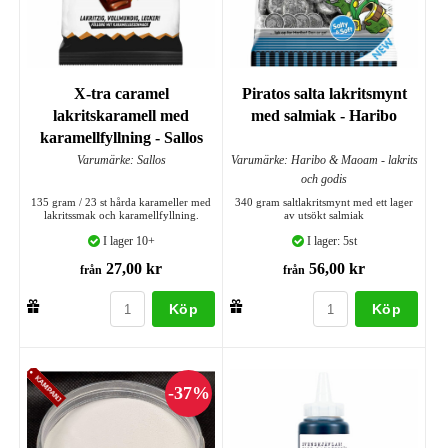
X-tra caramel
Piratos salta lakritsmynt
lakritskaramell med
med salmiak - Haribo
karamellfyllning - Sallos
Varumärke: Sallos
Varumärke: Haribo & Maoam - lakrits
och godis
135 gram / 23 st hårda karameller med
340 gram saltlakritsmynt med ett lager
lakritssmak och karamellfyllning.
av utsökt salmiak
I lager 10+
I lager: 5st
27,00 kr
56,00 kr
från
från
Köp
Köp