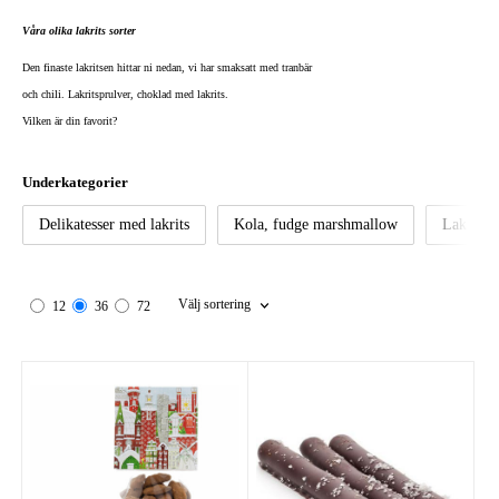
Våra olika lakrits sorter
Den finaste lakritsen hittar ni nedan, vi har smaksatt med tranbär
och chili. Lakritsprulver, choklad med lakrits.
Vilken är din favorit?
Underkategorier
Delikatesser med lakrits
Kola, fudge marshmallow
Lakrits 
Välj sortering
12
36
72