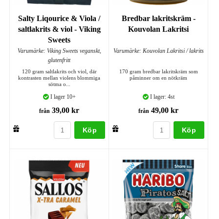
Salty Liqourice & Viola /
Bredbar lakritskräm -
saltlakrits & viol - Viking
Kouvolan Lakritsi
Sweets
Varumärke: Viking Sweets veganskt,
Varumärke: Kouvolan Lakritsi / lakrits
glutenfritt
120 gram saltlakrits och viol, där
170 gram bredbar lakritskräm som
kontrasten mellan violens blommiga
påminner om en nötkräm
sötma o...
I lager 10+
I lager: 4st
39,00 kr
49,00 kr
från
från
Köp
Köp