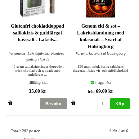
Glutenfri chokladdoppad
Genom eld & sot –
saltlaktris & guldfärgat
Lakritsblandning med
havssalt - Lakrits...
kolasmak – Svart af
Hälsingborg
Varumärke: Lakritsfabriken Ramlösa -
Varumärke: Svart af Hälsingborg
glutenfri lakrits
45 gram saltlakritsstänger doppade i
130 gram mjuk härlig saltlakrits
mörk choklad och toppade med
dragerad i både vit- och mjölkchoklad
guldfärgat ...
Tillfälligt slut
I lager: 4st
35,00 kr
69,00 kr
från
Köp
Totalt 202 poster
Sida 1 av 6