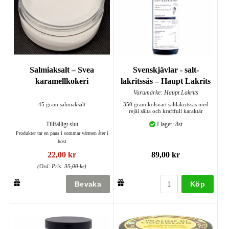
Salmiaksalt – Svea
Svenskjävlar - salt-
karamellkokeri
lakritssås – Haupt Lakrits
Varumärke: Haupt Lakrits
45 gram salmiaksalt
350 gram kolsvart saltlakritssås med
rejäl sälta och kraftfull karaktär
Tillfälligt slut
I lager: 8st
Produkter tar en paus i sommar värmen åter i
höst
22,00 kr
89,00 kr
(Ord. Pris:
35,00 kr
)
Köp