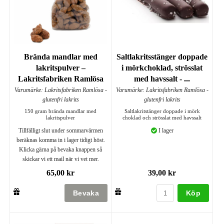
Brända mandlar med
Saltlakritsstänger doppade
lakritspulver –
i mörkchoklad, strösslat
Lakritsfabriken Ramlösa
med havssalt - ...
Varumärke: Lakritsfabriken Ramlösa -
Varumärke: Lakritsfabriken Ramlösa -
glutenfri lakrits
glutenfri lakrits
150 gram brända mandlar med
Saltlakritstänger doppade i mörk
lakritspulver
choklad och strösslat med havssalt
Tillfälligt slut under sommarvärmen
I lager
beräknas komma in i lager tidigt höst.
Klicka gärna på bevaka knappen så
skickar vi ett mail när vi vet mer.
65,00 kr
39,00 kr
Köp