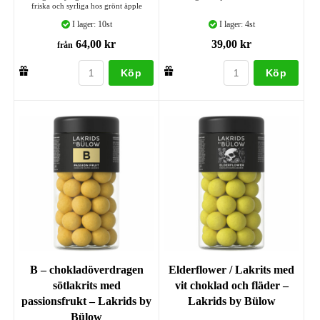
friska och syrliga hos grönt äpple
I lager: 10st
I lager: 4st
64,00 kr
39,00 kr
från
Köp
Köp
B – chokladöverdragen
Elderflower / Lakrits med
sötlakrits med
vit choklad och fläder –
passionsfrukt – Lakrids by
Lakrids by Bülow
Bülow