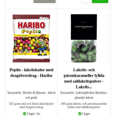
Pepito - lakritskulor med
Lakrits- och
dragéöverdrag - Haribo
päronkarameller fyllda
med saltlakritspulver -
Lakrits...
Varumärke: Haribo & Maoam - lakrits
Varumärke: Lakritsfabriken Ramlösa -
och godis
glutenfri lakrits
325 gram små och läckra lakritskulor
200 gram lakrits- och päronkarameller
med dragéöverdrag
fyllda med saltlakritspulver
I lager: 3st
I lager