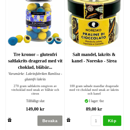
Tre kronor – glutenfri
Salt mandel, lakrits &
saltlakrits dragerad med vit
kanel - Noresko - Sirea
choklad, blåbär...
Varumärke: Lakritsfabriken Ramlösa -
glutenfri lakrits
270 gram saltlakrits omgiven av
100 gram saltade mandlar dragerade
vitchoklad med smak av blåbär och
med vit choklad med smak av lakrits
citron
och kanel
Tillfälligt slut
I lager: 6st
149,00 kr
89,00 kr
Köp