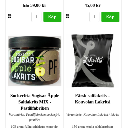
59,00 kr
45,00 kr
från
Köp
Köp
Sockerfria Sugisar Äpple
Färsk saltlakrits –
Saltlakrits MIX -
Kouvolan Lakritsi
Pastillfabriken
Varumärke: Pastillfabriken sockerfria
Varumärke: Kouvolan Lakritsi / lakrits
pastiller
105 gram fyllig saltlakrits möter det
150 gram mjuka saltlakritsbitar