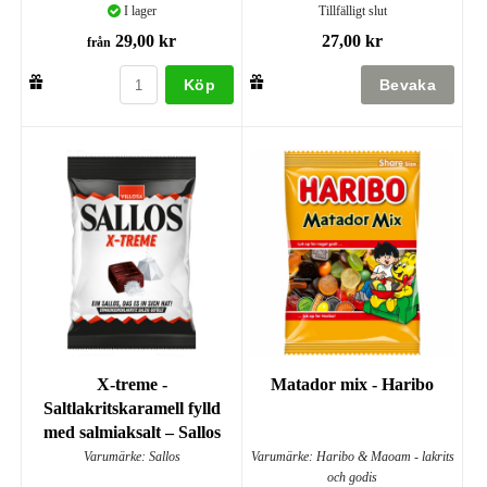
I lager
Tillfälligt slut
29,00 kr
27,00 kr
från
Köp
X-treme -
Matador mix - Haribo
Saltlakritskaramell fylld
med salmiaksalt – Sallos
Varumärke: Sallos
Varumärke: Haribo & Maoam - lakrits
och godis