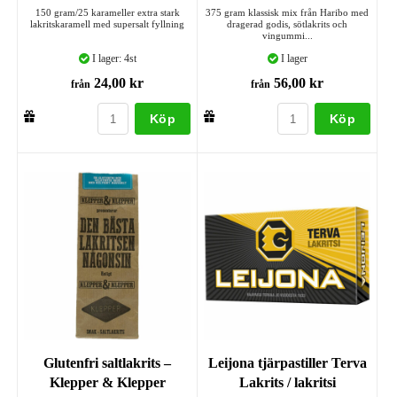
150 gram/25 karameller extra stark
375 gram klassisk mix från Haribo med
lakritskaramell med supersalt fyllning
dragerad godis, sötlakrits och
vingummi...
I lager: 4st
I lager
24,00 kr
56,00 kr
från
från
Köp
Köp
Glutenfri saltlakrits –
Leijona tjärpastiller Terva
Klepper & Klepper
Lakrits / lakritsi