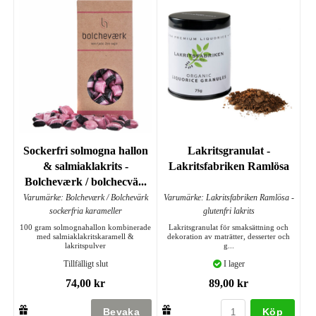
Sockerfri solmogna hallon
Lakritsgranulat -
& salmiaklakrits -
Lakritsfabriken Ramlösa
Bolcheværk / bolchecvä...
Varumärke: Bolcheværk / Bolchevärk
Varumärke: Lakritsfabriken Ramlösa -
sockerfria karameller
glutenfri lakrits
100 gram solmognahallon kombinerade
Lakritsgranulat för smaksättning och
med salmiaklakritskaramell &
dekoration av maträtter, desserter och
lakritspulver
g...
Tillfälligt slut
I lager
74,00 kr
89,00 kr
Köp