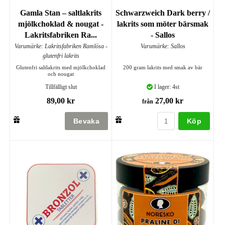
Gamla Stan – saltlakrits
Schwarzweich Dark berry /
mjölkchoklad & nougat -
lakrits som möter bärsmak
Lakritsfabriken Ra...
- Sallos
Varumärke: Lakritsfabriken Ramlösa -
Varumärke: Sallos
glutenfri lakrits
Glutenfri saltlakrits med mjölkchoklad
200 gram lakrits med smak av bär
och nougat
Tillfälligt slut
I lager: 4st
89,00 kr
27,00 kr
från
Köp