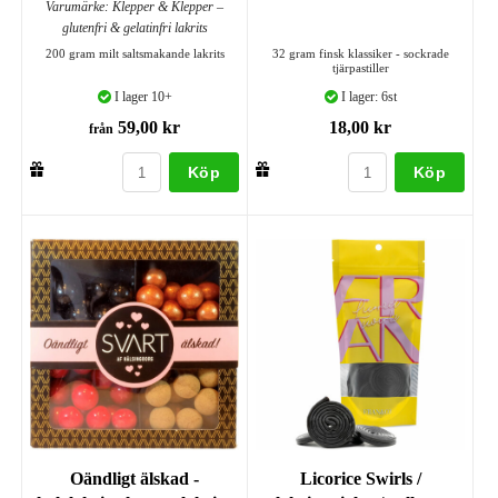
Varumärke: Klepper & Klepper –
glutenfri & gelatinfri lakrits
200 gram milt saltsmakande lakrits
32 gram finsk klassiker - sockrade
tjärpastiller
I lager 10+
I lager: 6st
59,00 kr
18,00 kr
från
Köp
Köp
Oändligt älskad -
Licorice Swirls /