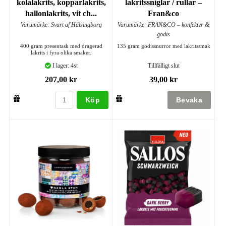
kolalakrits, kopparlakrits,
lakritssniglar / rullar –
hallonlakrits, vit ch...
Fran&co
Varumärke: Svart af Hälsingborg
Varumärke: FRAN&CO – konfektyr &
godis
400 gram presentask med dragerad
135 gram godissnurror med lakritssmak
lakrits i fyra olika smaker.
I lager: 4st
Tillfälligt slut
207,00 kr
39,00 kr
Köp