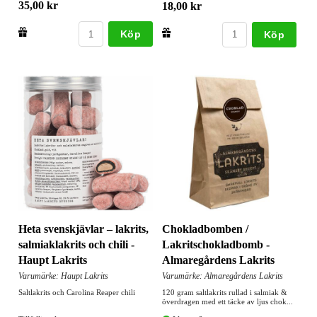
35,00 kr
18,00 kr
Köp
Köp
Heta svenskjävlar – lakrits,
Chokladbomben /
salmiaklakrits och chili -
Lakritschokladbomb -
Haupt Lakrits
Almaregårdens Lakrits
Varumärke: Haupt Lakrits
Varumärke: Almaregårdens Lakrits
Saltlakrits och Carolina Reaper chili
120 gram saltlakrits rullad i salmiak &
överdragen med ett täcke av ljus chok...