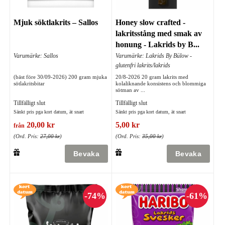
Mjuk söktlakrits – Sallos
Honey slow crafted -
lakritsstång med smak av
honung - Lakrids by B...
Varumärke: Sallos
Varumärke: Lakrids By Bülow -
glutenfri lakrits/lakrids
(bäst före 30/09-2026) 200 gram mjuka
20/8-2026 20 gram lakrits med
sötlakritsbitar
kolaliknande konsistens och blommiga
sötman av ...
Tillfälligt slut
Tillfälligt slut
Sänkt pris pga kort datum, ät snart
Sänkt pris pga kort datum, ät snart
20,00 kr
5,00 kr
från
(Ord. Pris:
27,00 kr
)
(Ord. Pris:
35,00 kr
)