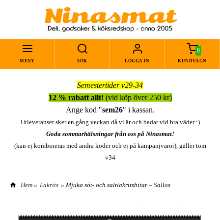
0
MENY
SÖK
LOGGA IN
KUNDVAGN
Semestertider v29-34
12 % rabatt allt
! (vid köp över 250 kr)
Ange kod "
sem26
" i kassan.
Utleveranser sker en gång veckan
då vi är och badar vid bra väder :)
Goda sommarhälsningar från oss på Ninasmat!
(kan ej kombineras med andra koder och ej på kampanjvaror), gäller tom
v34
Hem
»
Lakrits
» Mjuka söt- och saltlakritsbitar – Sallos