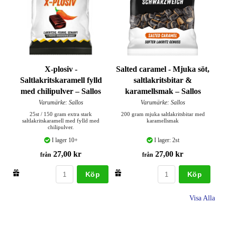
X-plosiv -
Salted caramel - Mjuka söt,
Saltlakritskaramell fylld
saltlakritsbitar &
med chilipulver – Sallos
karamellsmak – Sallos
Varumärke: Sallos
Varumärke: Sallos
25st / 150 gram extra stark
200 gram mjuka saltlakritsbitar med
saltlakritskaramell med fylld med
karamellsmak
chilipulver.
I lager 10+
I lager: 2st
27,00 kr
27,00 kr
från
från
Köp
Köp
Visa Alla