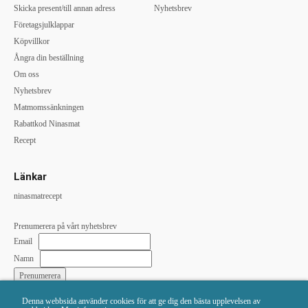
Skicka present/till annan adress
Nyhetsbrev
Företagsjulklappar
Köpvillkor
Ångra din beställning
Om oss
Nyhetsbrev
Matmomssänkningen
Rabattkod Ninasmat
Recept
Länkar
ninasmatrecept
Prenumerera på vårt nyhetsbrev
Email
Namn
Denna webbsida använder cookies för att ge dig den bästa upplevelsen av
Vi skickar till: