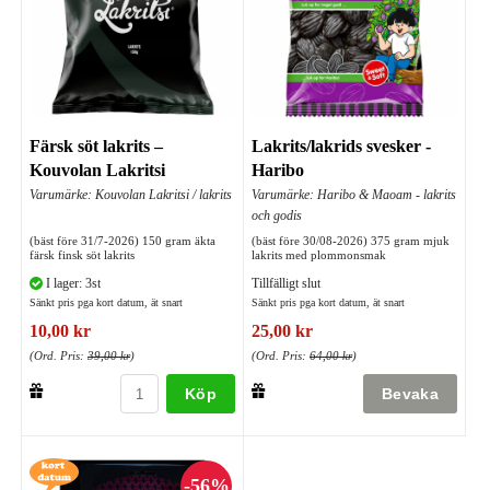
Färsk söt lakrits –
Lakrits/lakrids svesker -
Kouvolan Lakritsi
Haribo
Varumärke: Kouvolan Lakritsi / lakrits
Varumärke: Haribo & Maoam - lakrits
och godis
(bäst före 31/7-2026) 150 gram äkta
(bäst före 30/08-2026) 375 gram mjuk
färsk finsk söt lakrits
lakrits med plommonsmak
I lager: 3st
Tillfälligt slut
Sänkt pris pga kort datum, ät snart
Sänkt pris pga kort datum, ät snart
10,00 kr
25,00 kr
(Ord. Pris:
39,00 kr
)
(Ord. Pris:
64,00 kr
)
Köp