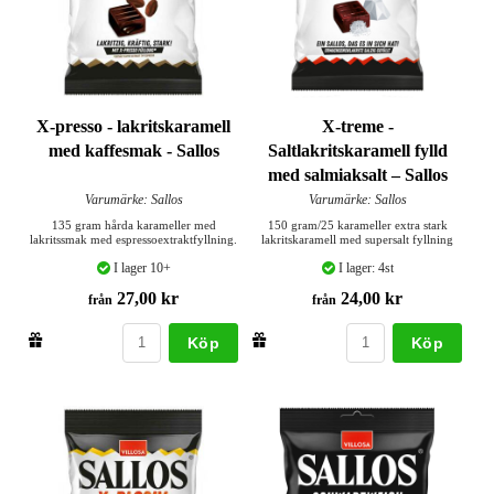
X-presso - lakritskaramell
X-treme -
med kaffesmak - Sallos
Saltlakritskaramell fylld
med salmiaksalt – Sallos
Varumärke: Sallos
Varumärke: Sallos
135 gram hårda karameller med
150 gram/25 karameller extra stark
lakritssmak med espressoextraktfyllning.
lakritskaramell med supersalt fyllning
I lager 10+
I lager: 4st
27,00 kr
24,00 kr
från
från
Köp
Köp