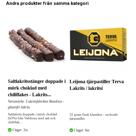
Andra produkter från samma kategori
Saltlakritsstänger doppade i
Leijona tjärpastiller Terva
mörk choklad med
Lakrits / lakritsi
chiliflakes - Lakrits...
Varumärke: Lakritsfabriken Ramlösa -
glutenfri lakrits
Saltlakrits doppade i mörk choklad
32 gram finsk klassiker - sockrade
(63%) från Valrhona med salt och
tjärpastiller
chiliflak...
I lager: 2st
I lager: 6st