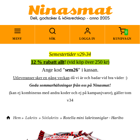
0
MENY
SÖK
LOGGA IN
KUNDVAGN
Semestertider v29-34
12 % rabatt allt
! (vid köp över 250 kr)
Ange kod "
sem26
" i kassan.
Utleveranser sker en gång veckan
då vi är och badar vid bra väder :)
Goda sommarhälsningar från oss på Ninasmat!
(kan ej kombineras med andra koder och ej på kampanjvaror), gäller tom
v34
Hem
»
Lakrits
»
Sötlakrits
» Rotella mini lakritssniglar - Haribo