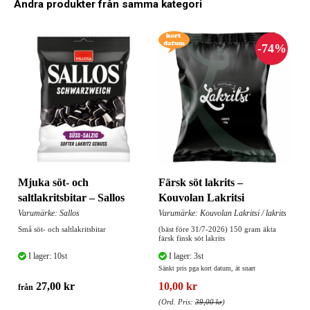
Andra produkter från samma kategori
Mjuka söt- och
Färsk söt lakrits –
saltlakritsbitar – Sallos
Kouvolan Lakritsi
Varumärke: Sallos
Varumärke: Kouvolan Lakritsi / lakrits
Små söt- och saltlakritsbitar
(bäst före 31/7-2026) 150 gram äkta
färsk finsk söt lakrits
I lager: 10st
I lager: 3st
Sänkt pris pga kort datum, ät snart
27,00 kr
10,00 kr
från
(Ord. Pris:
39,00 kr
)