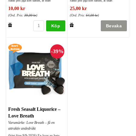
Sänkt pris pga kort datum, ät snart
Sänkt pris pga kort datum, ät snart
10,00 kr
25,00 kr
(Ord. Pris:
39,00 kr
)
(Ord. Pris:
64,00 kr
)
Köp
Fresh Seasalt Liquorice –
Love Breath
Varumärke: Love Breath – få en
attraktiv andedräkt
(bäst före 9/9-2026) En kyss av heta