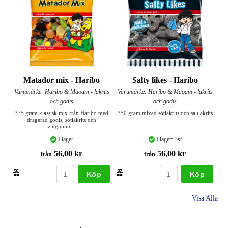
Matador mix - Haribo
Salty likes - Haribo
Varumärke: Haribo & Maoam - lakrits
Varumärke: Haribo & Maoam - lakrits
och godis
och godis
375 gram klassisk mix från Haribo med
350 gram mixad sötlakrits och saltlakrits
dragerad godis, sötlakrits och
vingummi...
I lager
I lager: 3st
56,00 kr
56,00 kr
från
från
Köp
Köp
Visa Alla