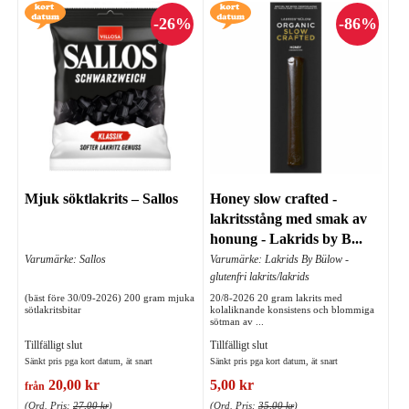
Mjuk söktlakrits – Sallos
Honey slow crafted -
lakritsstång med smak av
honung - Lakrids by B...
Varumärke: Sallos
Varumärke: Lakrids By Bülow -
glutenfri lakrits/lakrids
(bäst före 30/09-2026) 200 gram mjuka
20/8-2026 20 gram lakrits med
sötlakritsbitar
kolaliknande konsistens och blommiga
sötman av ...
Tillfälligt slut
Tillfälligt slut
Sänkt pris pga kort datum, ät snart
Sänkt pris pga kort datum, ät snart
20,00 kr
5,00 kr
från
(Ord. Pris:
27,00 kr
)
(Ord. Pris:
35,00 kr
)