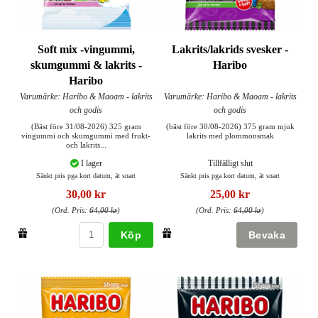
Soft mix -vingummi,
Lakrits/lakrids svesker -
skumgummi & lakrits -
Haribo
Haribo
Varumärke: Haribo & Maoam - lakrits
Varumärke: Haribo & Maoam - lakrits
och godis
och godis
(Bäst före 31/08-2026) 325 gram
(bäst före 30/08-2026) 375 gram mjuk
vingummi och skumgummi med frukt-
lakrits med plommonsmak
och lakrits...
I lager
Tillfälligt slut
Sänkt pris pga kort datum, ät snart
Sänkt pris pga kort datum, ät snart
30,00 kr
25,00 kr
(Ord. Pris:
64,00 kr
)
(Ord. Pris:
64,00 kr
)
Köp