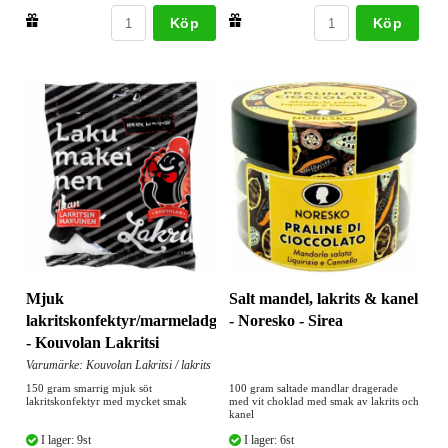
Köp
Köp
Mjuk
Salt mandel, lakrits & kanel
lakritskonfektyr/marmeladgodis
- Noresko - Sirea
- Kouvolan Lakritsi
Varumärke: Kouvolan Lakritsi / lakrits
150 gram smarrig mjuk söt
100 gram saltade mandlar dragerade
lakritskonfektyr med mycket smak
med vit choklad med smak av lakrits och
kanel
I lager: 9st
I lager: 6st