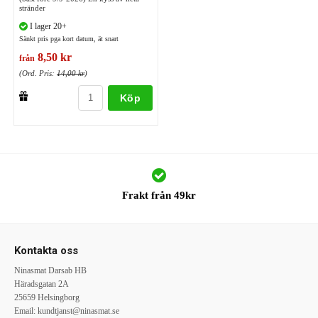
stränder
I lager 20+
Sänkt pris pga kort datum, ät snart
8,50 kr
från
(Ord. Pris:
14,00 kr
)
Köp
Frakt från 49kr
Kontakta oss
Ninasmat Darsab HB
Häradsgatan 2A
25659 Helsingborg
Email:
kundtjanst@ninasmat.se