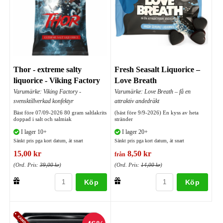
Thor - extreme salty
Fresh Seasalt Liquorice –
liquorice - Viking Factory
Love Breath
Varumärke: Viking Factory -
Varumärke: Love Breath – få en
svensktillverkad konfektyr
attraktiv andedräkt
Bäst före 07/09-2026 80 gram saltlakrits
(bäst före 9/9-2026) En kyss av heta
doppad i salt och salmiak
stränder
I lager 10+
I lager 20+
Sänkt pris pga kort datum, ät snart
Sänkt pris pga kort datum, ät snart
15,00 kr
8,50 kr
från
(Ord. Pris:
39,00 kr
)
(Ord. Pris:
14,00 kr
)
Köp
Köp