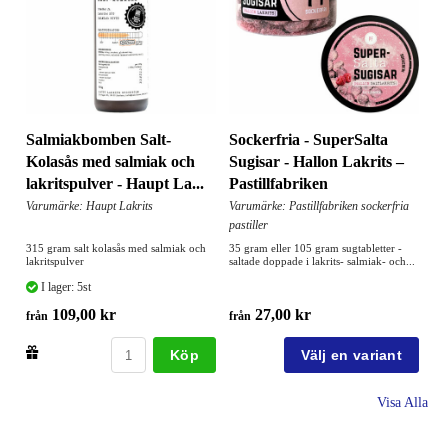
Salmiakbomben Salt-
Sockerfria - SuperSalta
Kolasås med salmiak och
Sugisar - Hallon Lakrits –
lakritspulver - Haupt La...
Pastillfabriken
Varumärke: Haupt Lakrits
Varumärke: Pastillfabriken sockerfria
pastiller
315 gram salt kolasås med salmiak och
35 gram eller 105 gram sugtabletter -
lakritspulver
saltade doppade i lakrits- salmiak- och...
I lager: 5st
109,00 kr
27,00 kr
från
från
Köp
Visa Alla