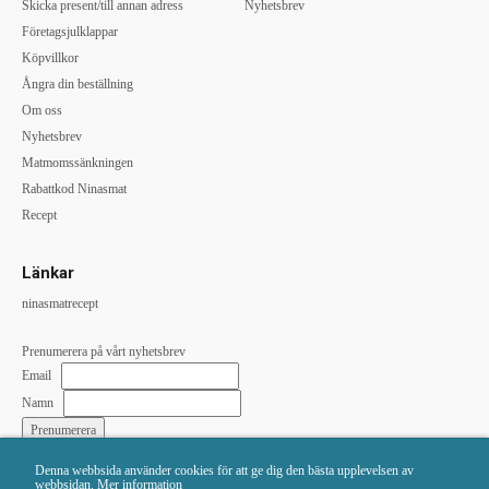
Skicka present/till annan adress
Nyhetsbrev
Företagsjulklappar
Köpvillkor
Ångra din beställning
Om oss
Nyhetsbrev
Matmomssänkningen
Rabattkod Ninasmat
Recept
Länkar
ninasmatrecept
Prenumerera på vårt nyhetsbrev
Email
Namn
Denna webbsida använder cookies för att ge dig den bästa upplevelsen av
Vi skickar till:
webbsidan.
Mer information