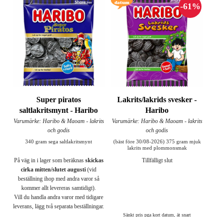
Super piratos
Lakrits/lakrids svesker -
saltlakritsmynt - Haribo
Haribo
Varumärke: Haribo & Maoam - lakrits
Varumärke: Haribo & Maoam - lakrits
och godis
och godis
340 gram sega saltlakritsmynt
(bäst före 30/08-2026) 375 gram mjuk
lakrits med plommonsmak
På väg in i lager som beräknas
skickas
Tillfälligt slut
cirka mitten/slutet augusti
(vid
beställning ihop med andra varor så
kommer allt levereras samtidigt).
Vill du handla andra varor med tidigare
leverans, lägg två separata beställningar.
Sänkt pris pga kort datum, ät snart