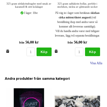
325 gram sötlakritsdragéer med smak av
325 gram saltlakrits bollar, perfekt i
karamell & sött kolalager
storleken, täckta av glittrande socker
I lager: 10st
På väg in i lager som beräknas
skickas
cirka mitten/slutet augusti
(vid
beställning ihop med andra varor så
kommer allt levereras samtidigt).
Vill du handla andra varor med tidigare
leverans, lägg två separata beställningar.
56,00 kr
56,00 kr
från
från
Köp
Köp
Visa Alla
Andra produkter från samma kategori