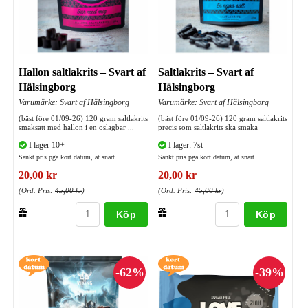
Hallon saltlakrits – Svart af
Saltlakrits – Svart af
Hälsingborg
Hälsingborg
Varumärke: Svart af Hälsingborg
Varumärke: Svart af Hälsingborg
(bäst före 01/09-26) 120 gram saltlakrits
(bäst före 01/09-26) 120 gram saltlakrits
smaksatt med hallon i en oslagbar ...
precis som saltlakrits ska smaka
I lager 10+
I lager: 7st
Sänkt pris pga kort datum, ät snart
Sänkt pris pga kort datum, ät snart
20,00 kr
20,00 kr
(Ord. Pris:
45,00 kr
)
(Ord. Pris:
45,00 kr
)
Köp
Köp