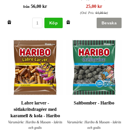
56,00 kr
25,00 kr
från
(Ord. Pris:
64,00 kr
)
Köp
Labre larver -
Saltbomber - Haribo
sötlakritsdragéer med
karamell & kola - Haribo
Varumärke: Haribo & Maoam - lakrits
Varumärke: Haribo & Maoam - lakrits
och godis
och godis