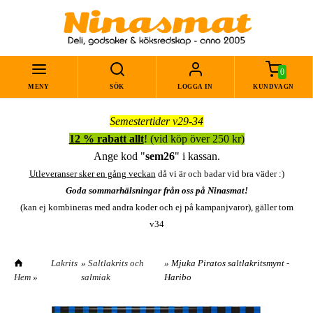
0
MENY
SÖK
LOGGA IN
KUNDVAGN
Semestertider v29-34
12 % rabatt allt
! (vid köp över 250 kr)
Ange kod "
sem26
" i kassan.
Utleveranser sker en gång veckan
då vi är och badar vid bra väder :)
Goda sommarhälsningar från oss på Ninasmat!
(kan ej kombineras med andra koder och ej på kampanjvaror), gäller tom
v34
Lakrits
»
Saltlakrits och
» Mjuka Piratos saltlakritsmynt -
Hem
»
salmiak
Haribo