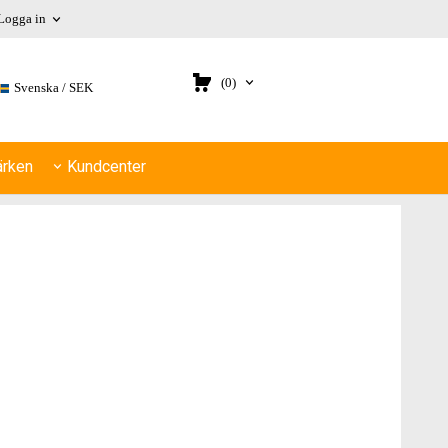
Logga in
(0)
Svenska
SEK
rken
Kundcenter