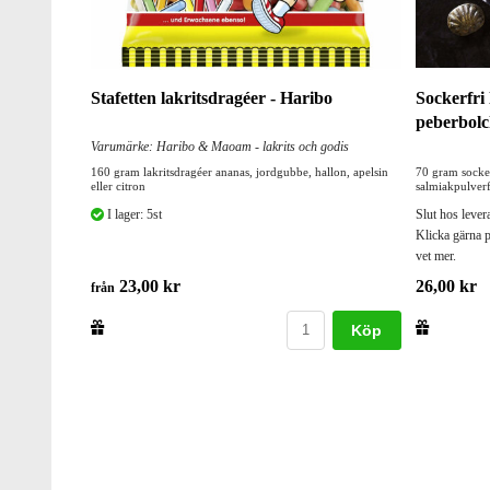
Stafetten lakritsdragéer - Haribo
Sockerfri
peberbolc
Varumärke: Haribo & Maoam - lakrits och godis
160 gram lakritsdragéer ananas, jordgubbe, hallon, apelsin
70 gram socker
eller citron
salmiakpulver
I lager: 5st
Slut hos lever
Klicka gärna p
vet mer.
23,00 kr
26,00 kr
från
Köp