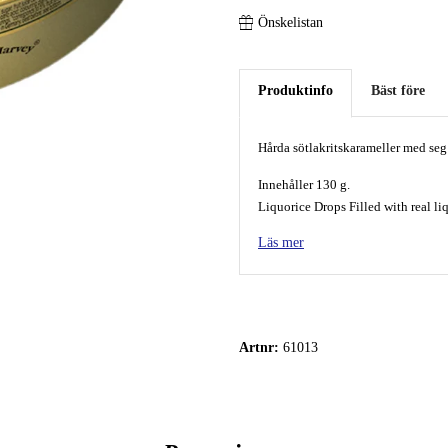
Önskelistan
Produktinfo
Bäst före
Hårda sötlakritskarameller med seg 
Innehåller 130 g.
Liquorice Drops Filled with real l
Tillverkad i Tyskland.
Läs mer
Ingredienser:
Glukossirap, socker, lakritsextrakt
ammoniak, sockerkulör, salt.
Kan innehålla spår av
MJÖLK
Artnr:
61013
Förvaras torrt och svalt.
Näringsvärde per 100 g:
Energi 1604 kJ / 378 kcal