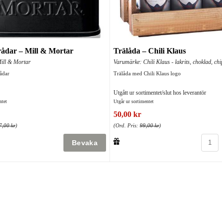
rådar – Mill & Mortar
Trälåda – Chili Klaus
ill & Mortar
Varumärke: Chili Klaus - lakrits, choklad, ch
ådar
Trälåda med Chili Klaus logo
Utgått ur sortimentet/slut hos leverantör
ntet
Utgår ur sortimentet
50,00 kr
7,00 kr
)
(Ord. Pris:
99,00 kr
)