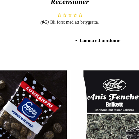
Recensioner
Fett < 0,5 g
varav mättat fett < 0,1 g
Kolhydrater 93 g
(
0
/5)
Bli först med att betygsätta.
varav sockerarter 70 g
Protein 1,5 g
Salt 0,6 g
Lämna ett omdöme