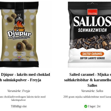
 Djúpur - lakrits med choklad
Salted caramel - Mjuka s
h salmiakpulver - Freyja
saltlakritsbitar & karamell
Sallos
Varumärke: Freyja
Varumärke: Sallos
am chokladöverdragen lakrits täckt med
200 gram mjuka saltlakritsbitar med kar
lakritspulver
Tillfälligt slut
I lager: 2st