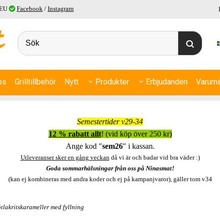
 EU
Facebook
/
Instagram
ps
Grilltillbehör
Nytt
Produkter
Erbjudanden
Varumä
Semestertider v29-34
12 % rabatt allt
! (vid köp över 250 kr)
Ange kod "
sem26
" i kassan.
Utleveranser sker en gång veckan
då vi är och badar vid bra väder :)
Goda sommarhälsningar från oss på Ninasmat!
(kan ej kombineras med andra koder och ej på kampanjvaror), gäller tom v34
tlakritskarameller med fyllning