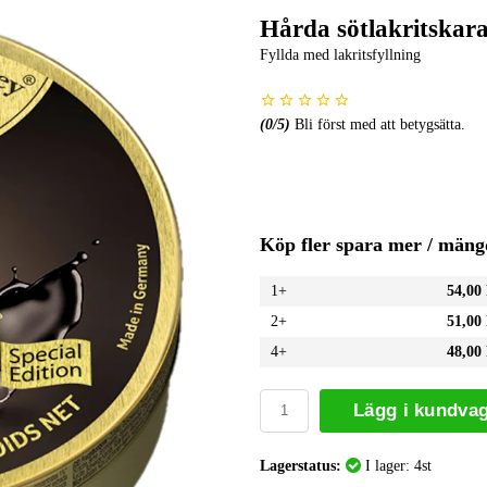
Hårda sötlakritskara
Fyllda med lakritsfyllning
(
0
/5)
Bli först med att betygsätta.
Köp fler spara mer / mäng
1+
54,00
2+
51,00
4+
48,00
Lägg i kundva
Lagerstatus:
I lager: 4st