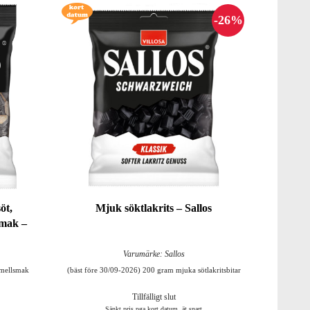
öt,
Mjuk söktlakrits – Sallos
smak –
Varumärke: Sallos
amellsmak
(bäst före 30/09-2026) 200 gram mjuka sötlakritsbitar
Tillfälligt slut
Sänkt pris pga kort datum, ät snart