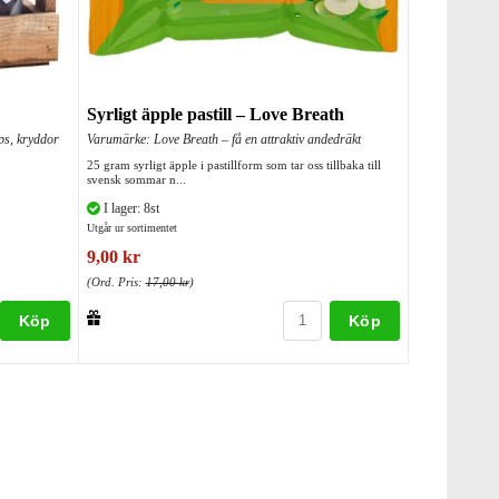
Syrligt äpple pastill – Love Breath
ips, kryddor
Varumärke: Love Breath – få en attraktiv andedräkt
25 gram syrligt äpple i pastillform som tar oss tillbaka till
svensk sommar n...
I lager: 8st
Utgår ur sortimentet
9,00 kr
(Ord. Pris:
17,00 kr
)
Köp
Köp