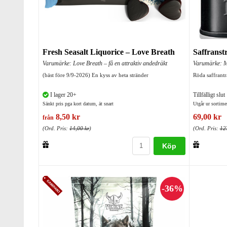
Fresh Seasalt Liquorice – Love Breath
Saffranst
Varumärke: Love Breath – få en attraktiv andedräkt
Varumärke: M
(bäst före 9/9-2026) En kyss av heta stränder
Röda saffrantr
I lager 20+
Tillfälligt slut
Sänkt pris pga kort datum, ät snart
Utgår ur sortime
8,50 kr
69,00 kr
från
(Ord. Pris:
14,00 kr
)
(Ord. Pris:
12
Köp