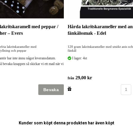
 lakritskaramell med peppar /
Hårda lakritskarameller med ani
her – Evers
fänkålssmak - Edel
fria lakritskarameller med
120 gram lakritskarameller med utsökt anis oc
fyllning och peppar
fänkål
antör har inte ännu något leveransdatum.
I lager: 4st
å bevaka knappen så skickar vi ett mail när vi
29,00 kr
från
Kunder som köpt denna produkten har även köpt