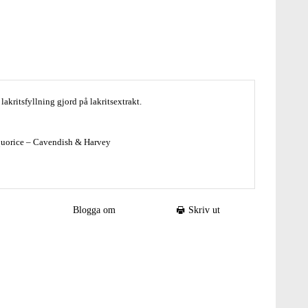
lakritsfyllning gjord på lakritsextrakt.
iquorice – Cavendish & Harvey
 3 %, salmiaksalt 1 %, dextros, naturlig arom, färgämne:
Blogga om
Skriv ut