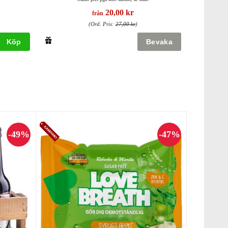
20,00 kr
från
(Ord. Pris:
27,00 kr
)
Köp