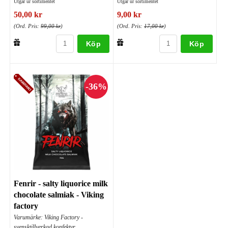
Utgår ur sortimentet
Utgår ur sortimentet
50,00 kr
9,00 kr
(Ord. Pris:
99,00 kr
)
(Ord. Pris:
17,00 kr
)
Köp
Köp
Fenrir - salty liquorice milk
chocolate salmiak - Viking
factory
Varumärke: Viking Factory -
svensktillverkad konfektyr