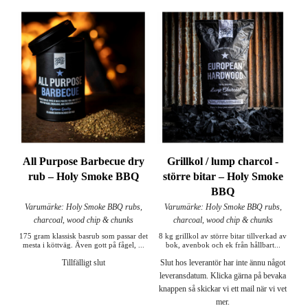
All Purpose Barbecue dry
Grillkol / lump charcol -
rub – Holy Smoke BBQ
större bitar – Holy Smoke
BBQ
Varumärke: Holy Smoke BBQ rubs,
Varumärke: Holy Smoke BBQ rubs,
charcoal, wood chip & chunks
charcoal, wood chip & chunks
175 gram klassisk basrub som passar det
8 kg grillkol av större bitar tillverkad av
mesta i köttväg. Även gott på fågel, ...
bok, avenbok och ek från hållbart...
Tillfälligt slut
Slut hos leverantör har inte ännu något
leveransdatum. Klicka gärna på bevaka
knappen så skickar vi ett mail när vi vet
mer.