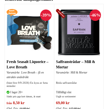
Fresh Seasalt Liquorice –
Saffranstrådar – Mill &
Love Breath
Mortar
Varumärke: Love Breath – få en
Varumärke: Mill & Mortar
attraktiv andedräkt
(bäst före 9/9-2026) En kyss av heta
Röda saffrantrådar
stränder
I lager 20+
Tillfälligt slut
Sänkt pris pga kort datum, ät snart
Utgår ur sortimentet
8,50 kr
69,00 kr
från
(Ord. Pris:
14,00 kr
)
(Ord. Pris:
127,00 kr
)