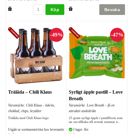
Köp
Trälåda – Chili Klaus
Syrligt äpple pastill – Love
Breath
Varumärke: Chili Klaus - lakrits,
Varumärke: Love Breath – få en
choklad, chips, kryddor
attraktiv andedräkt
Trälåda med Chili Klaus logo
25 gram syrligt äpple i pastillform som
tar oss tillbaka till svensk sommar n...
Utgått ur sortimentet/slut hos leverantör
I lager: 8st