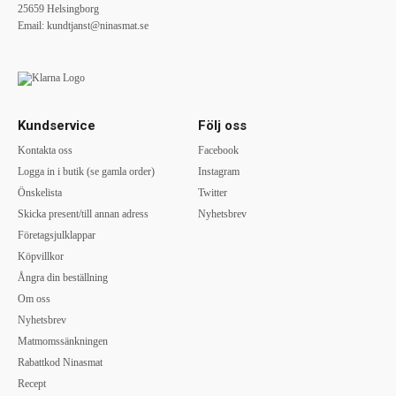
25659 Helsingborg
Email:
kundtjanst@ninasmat.se
Kundservice
Följ oss
Kontakta oss
Facebook
Logga in i butik (se gamla order)
Instagram
Önskelista
Twitter
Skicka present/till annan adress
Nyhetsbrev
Företagsjulklappar
Köpvillkor
Ångra din beställning
Om oss
Nyhetsbrev
Matmomssänkningen
Rabattkod Ninasmat
Recept