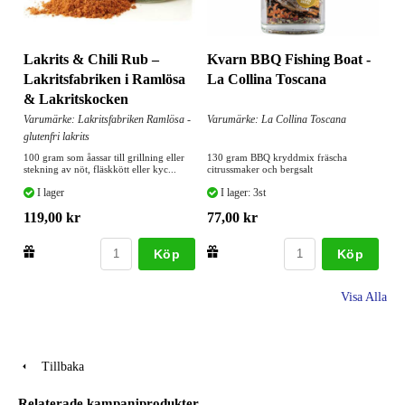
Lakrits & Chili Rub –
Kvarn BBQ Fishing Boat -
Lakritsfabriken i Ramlösa
La Collina Toscana
& Lakritskocken
Varumärke: Lakritsfabriken Ramlösa -
Varumärke: La Collina Toscana
glutenfri lakrits
100 gram som åassar till grillning eller
130 gram BBQ kryddmix fräscha
stekning av nöt, fläskkött eller kyc...
citrussmaker och bergsalt
I lager
I lager: 3st
119,00 kr
77,00 kr
Köp
Köp
Visa Alla
Tillbaka
Relaterade kampanjprodukter