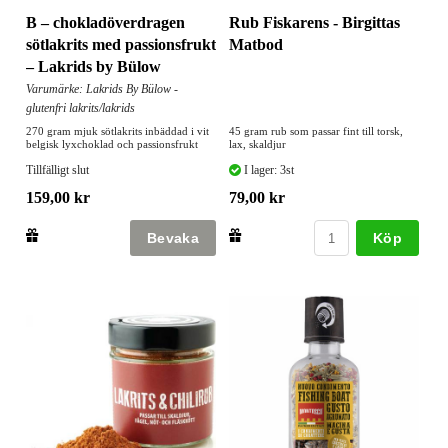
B – chokladöverdragen
Rub Fiskarens - Birgittas
sötlakrits med passionsfrukt
Matbod
– Lakrids by Bülow
Varumärke: Lakrids By Bülow -
glutenfri lakrits/lakrids
270 gram mjuk sötlakrits inbäddad i vit
45 gram rub som passar fint till torsk,
belgisk lyxchoklad och passionsfrukt
lax, skaldjur
Tillfälligt slut
I lager: 3st
159,00 kr
79,00 kr
Köp