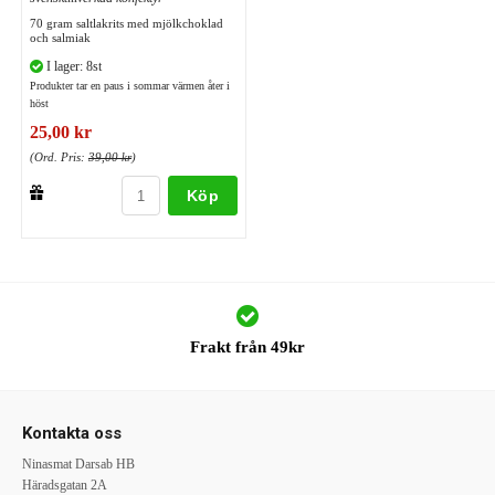
70 gram saltlakrits med mjölkchoklad
och salmiak
I lager: 8st
Produkter tar en paus i sommar värmen åter i
höst
25,00 kr
(Ord. Pris:
39,00 kr
)
Köp
Frakt från 49kr
Kontakta oss
Ninasmat Darsab HB
Häradsgatan 2A