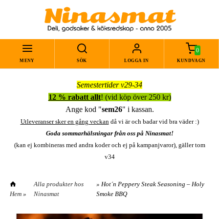
0
MENY
SÖK
LOGGA IN
KUNDVAGN
Semestertider v29-34
12 % rabatt allt
! (vid köp över 250 kr)
Ange kod "
sem26
" i kassan.
Utleveranser sker en gång veckan
då vi är och badar vid bra väder :)
Goda sommarhälsningar från oss på Ninasmat!
(kan ej kombineras med andra koder och ej på kampanjvaror), gäller tom
v34
Alla produkter hos
» Hot´n Peppery Steak Seasoning – Holy
Hem
»
Ninasmat
Smoke BBQ