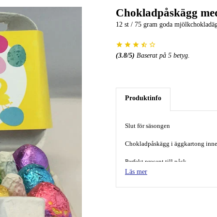
Chokladpåskägg med
12 st / 75 gram goda mjölkchokladäg
(
3.8
/5)
Baserat på
5
betyg.
Produktinfo
Slut för säsongen
Chokladpåskägg i äggkartong inneh
Perfekt present till påsk.
Läs mer
Innehåller 12st ägg = 75 g kommer
Ingredienser:
Socker,
HELMJÖLPULVER
, kak