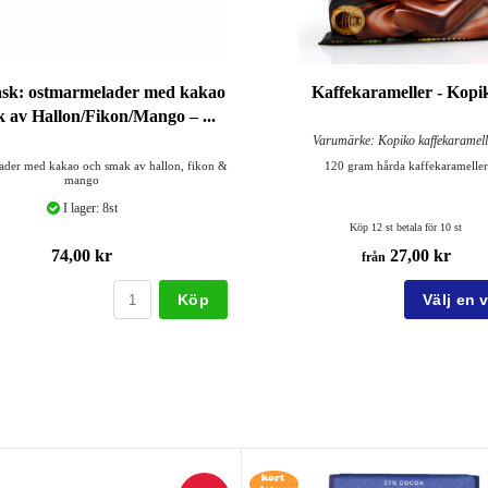
ask: ostmarmelader med kakao
Kaffekarameller - Kopi
 av Hallon/Fikon/Mango – ...
Varumärke: Kopiko kaffekaramell
ader med kakao och smak av hallon, fikon &
120 gram hårda kaffekarameller
mango
I lager: 8st
Köp 12 st betala för 10 st
74,00 kr
27,00 kr
från
Köp