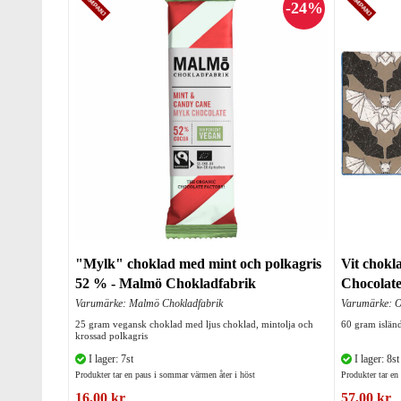
"Mylk" choklad med mint och polkagris
Vit chokl
52 % - Malmö Chokladfabrik
Chocolat
Varumärke: Malmö Chokladfabrik
Varumärke: O
25 gram vegansk choklad med ljus choklad, mintolja och
60 gram islän
krossad polkagris
I lager: 7st
I lager: 8st
Produkter tar en paus i sommar värmen åter i höst
Produkter tar en
16,00 kr
57,00 kr