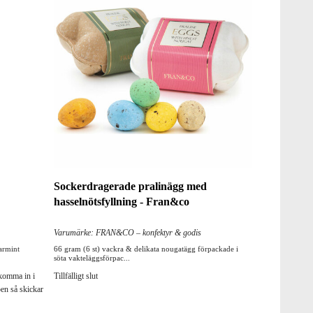
Sockerdragerade pralinägg med
hasselnötsfyllning - Fran&co
Varumärke: FRAN&CO – konfektyr & godis
armint
66 gram (6 st) vackra & delikata nougatägg förpackade i
söta vakteläggsförpac...
 komma in i
Tillfälligt slut
pen så skickar