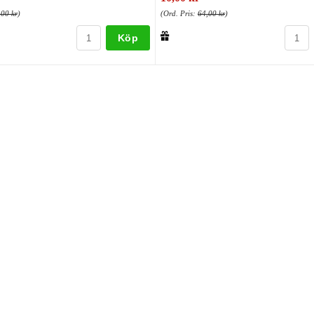
,00 kr
)
(Ord. Pris:
64,00 kr
)
Köp