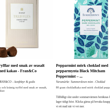
yfflar med smak av seasalt
Pepparmint mörk choklad med
med kakao - Fran&Co
pepparmynta Black Mitcham
Peppermint – ...
RAN&CO – konfektyr & godis
Varumärke: Summerdown mint - Choklad
och krämig tryffel med smak av seasalt,
80 gram chokladkaka med mörk choklad pepp
akao
Tillfälligt slut under sommarvärmen beräknas
lager tidigt höst. Klicka gärna på bevaka knap
vi ett mail när vi vet mer.