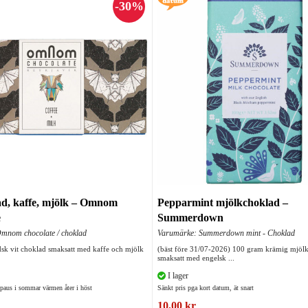
ad, kaffe, mjölk – Omnom
Pepparmint mjölkchoklad –
e
Summerdown
mnom chocolate / choklad
Varumärke: Summerdown mint - Choklad
dsk vit choklad smaksatt med kaffe och mjölk
(bäst före 31/07-2026) 100 gram krämig mjöl
smaksatt med engelsk ...
I lager
 paus i sommar värmen åter i höst
Sänkt pris pga kort datum, ät snart
10,00 kr