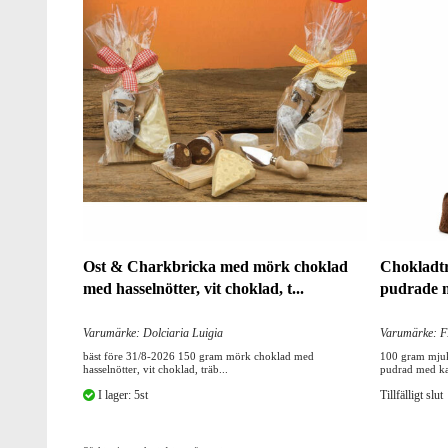
Ost & Charkbricka med mörk choklad
Chokladtr
med hasselnötter, vit choklad, t...
pudrade 
Varumärke: Dolciaria Luigia
Varumärke: F
bäst före 31/8-2026 150 gram mörk choklad med
100 gram mjuk 
hasselnötter, vit choklad, träb...
pudrad med k
I lager: 5st
Tillfälligt slut