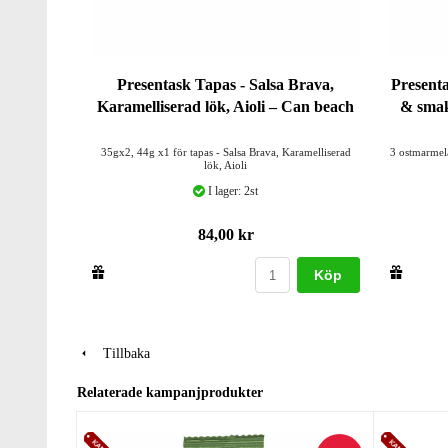
Presentask Tapas - Salsa Brava,
Present
Karamelliserad lök, Aioli – Can beach
& smak
35gx2, 44g x1 för tapas - Salsa Brava, Karamelliserad
3 ostmarmel
lök, Aioli
I lager: 2st
84,00 kr
Köp
Tillbaka
Relaterade kampanjprodukter