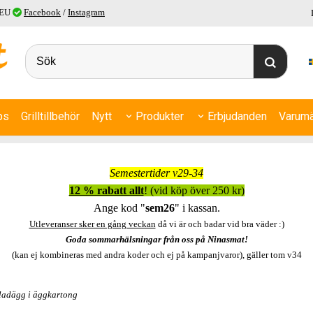
 EU
Facebook
/
Instagram
ps
Grilltillbehör
Nytt
Produkter
Erbjudanden
Varumä
Semestertider v29-34
12 % rabatt allt
! (vid köp över 250 kr)
Ange kod "
sem26
" i kassan.
Utleveranser sker en gång veckan
då vi är och badar vid bra väder :)
Goda sommarhälsningar från oss på Ninasmat!
(kan ej kombineras med andra koder och ej på kampanjvaror), gäller tom v34
ladägg i äggkartong