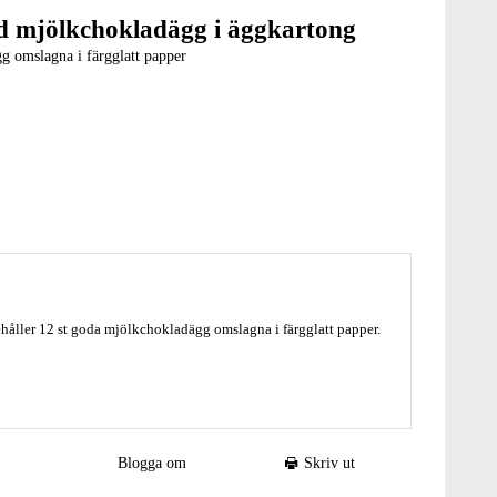
 mjölkchokladägg i äggkartong
g omslagna i färgglatt papper
åller 12 st goda mjölkchokladägg omslagna i färgglatt papper.
 äggkartong av papp.
Blogga om
Skriv ut
aosmör, kakaomassa,
LAKTOS
(
MJÖLK
), emulgeringsmedel: