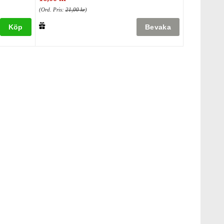
(Ord. Pris:
21,00 kr
)
Köp