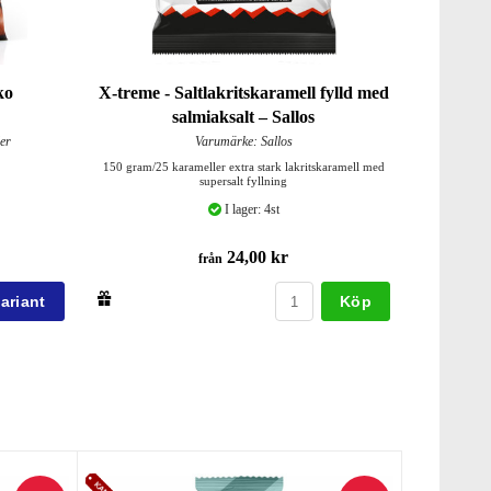
ko
X-treme - Saltlakritskaramell fylld med
salmiaksalt – Sallos
er
Varumärke: Sallos
150 gram/25 karameller extra stark lakritskaramell med
supersalt fyllning
I lager: 4st
24,00 kr
från
Köp