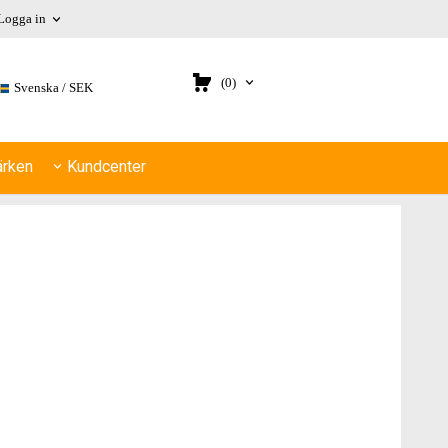
Logga in
(0)
Svenska
SEK
rken
Kundcenter