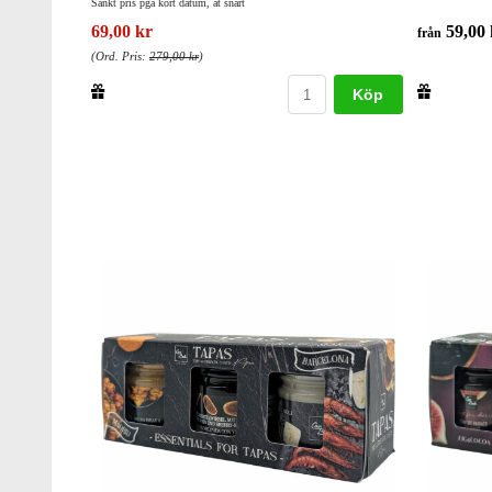
Sänkt pris pga kort datum, ät snart
69,00 kr
59,00 
från
(Ord. Pris:
279,00 kr
)
Köp