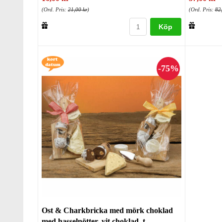
(Ord. Pris:
21,00 kr
)
(Ord. Pris:
82
Köp
Ost & Charkbricka med mörk choklad
med hasselnötter, vit choklad, t...