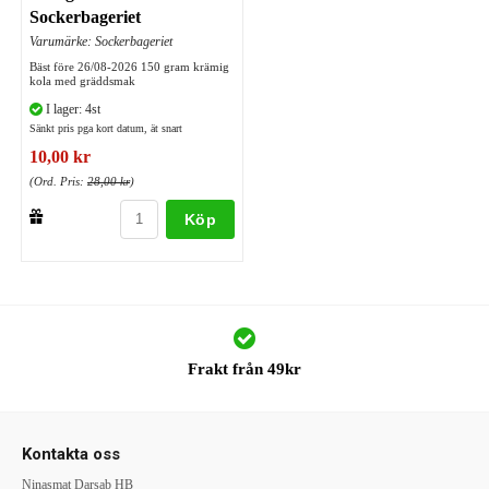
Sockerbageriet
Varumärke: Sockerbageriet
Bäst före 26/08-2026 150 gram krämig
kola med gräddsmak
I lager: 4st
Sänkt pris pga kort datum, ät snart
10,00 kr
(Ord. Pris:
28,00 kr
)
Köp
Frakt från 49kr
Kontakta oss
Ninasmat Darsab HB