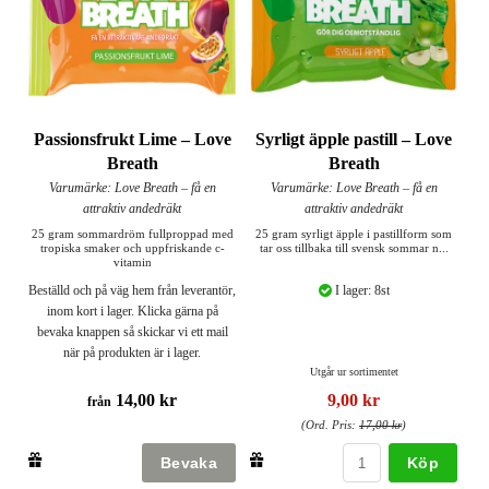
Passionsfrukt Lime – Love
Syrligt äpple pastill – Love
Breath
Breath
Varumärke: Love Breath – få en
Varumärke: Love Breath – få en
attraktiv andedräkt
attraktiv andedräkt
25 gram sommardröm fullproppad med
25 gram syrligt äpple i pastillform som
tropiska smaker och uppfriskande c-
tar oss tillbaka till svensk sommar n...
vitamin
Beställd och på väg hem från leverantör,
I lager: 8st
inom kort i lager. Klicka gärna på
bevaka knappen så skickar vi ett mail
när på produkten är i lager.
Utgår ur sortimentet
14,00 kr
9,00 kr
från
(Ord. Pris:
17,00 kr
)
Köp