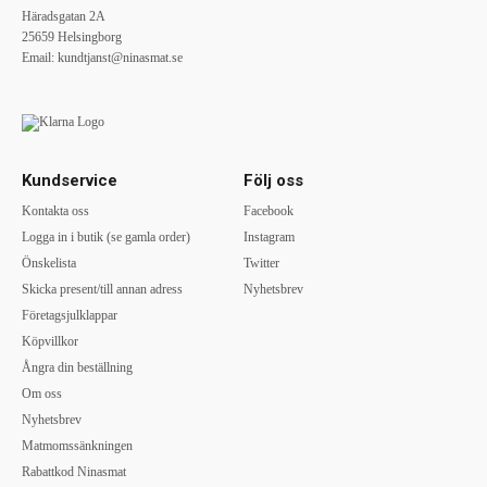
Häradsgatan 2A
25659 Helsingborg
Email:
kundtjanst@ninasmat.se
Kundservice
Följ oss
Kontakta oss
Facebook
Logga in i butik (se gamla order)
Instagram
Önskelista
Twitter
Skicka present/till annan adress
Nyhetsbrev
Företagsjulklappar
Köpvillkor
Ångra din beställning
Om oss
Nyhetsbrev
Matmomssänkningen
Rabattkod Ninasmat