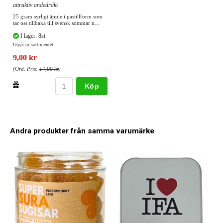
attraktiv andedräkt
25 gram syrligt äpple i pastillform som
tar oss tillbaka till svensk sommar n...
I lager: 8st
Utgår ur sortimentet
9,00 kr
(Ord. Pris:
17,00 kr
)
Köp
Andra produkter från samma varumärke