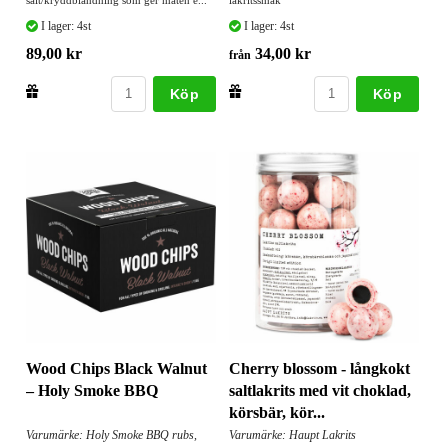
I lager: 4st
I lager: 4st
89,00 kr
34,00 kr
från
Köp
Köp
Wood Chips Black Walnut
Cherry blossom - långkokt
– Holy Smoke BBQ
saltlakrits med vit choklad,
körsbär, kör...
Varumärke: Holy Smoke BBQ rubs,
Varumärke: Haupt Lakrits