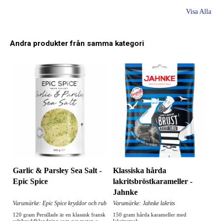
Visa Alla
Andra produkter från samma kategori
Garlic & Parsley Sea Salt -
Klassiska hårda
Epic Spice
lakritsbröstkarameller -
Jahnke
Varumärke: Epic Spice kryddor och rub
Varumärke: Jahnke lakrits
120 gram Persillade är en klassisk fransk
150 gram hårda karameller med
salt/kryddblandning som ger maten e...
lakritssmak