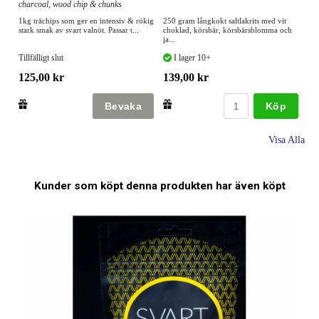
charcoal, wood chip & chunks
1kg trächips som ger en intensiv & rökig
250 gram långkokt saltlakrits med vit
stark smak av svart valnöt. Passar t...
choklad, körsbär, körsbärsblomma och
ja...
Tillfälligt slut
I lager 10+
125,00 kr
139,00 kr
Köp
Visa Alla
Kunder som köpt denna produkten har även köpt