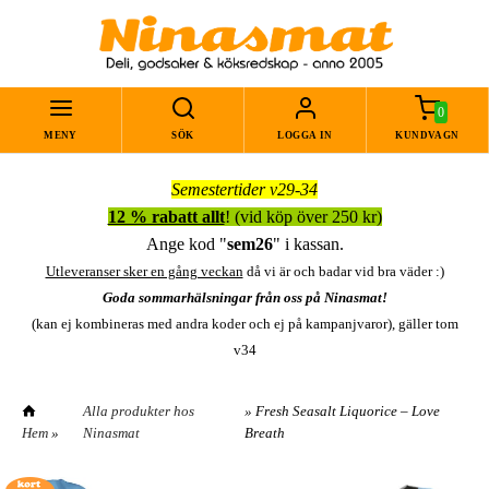
0
MENY
SÖK
LOGGA IN
KUNDVAGN
Semestertider v29-34
12 % rabatt allt
! (vid köp över 250 kr)
Ange kod "
sem26
" i kassan.
Utleveranser sker en gång veckan
då vi är och badar vid bra väder :)
Goda sommarhälsningar från oss på Ninasmat!
(kan ej kombineras med andra koder och ej på kampanjvaror), gäller tom
v34
Alla produkter hos
» Fresh Seasalt Liquorice – Love
Hem
»
Ninasmat
Breath