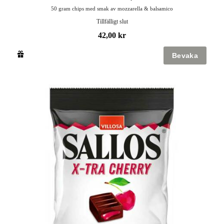
50 gram chips med smak av mozzarella & balsamico
Tillfälligt slut
42,00 kr