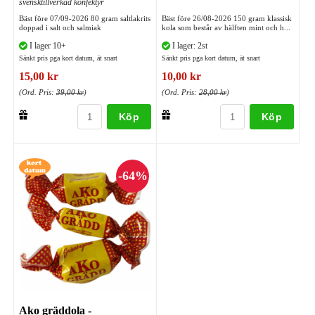
svensktillverkad konfektyr
Bäst före 07/09-2026 80 gram saltlakrits
Bäst före 26/08-2026 150 gram klassisk
doppad i salt och salmiak
kola som består av hälften mint och h...
I lager 10+
I lager: 2st
Sänkt pris pga kort datum, ät snart
Sänkt pris pga kort datum, ät snart
15,00 kr
10,00 kr
(Ord. Pris:
39,00 kr
)
(Ord. Pris:
28,00 kr
)
Köp
Köp
Ako gräddola -