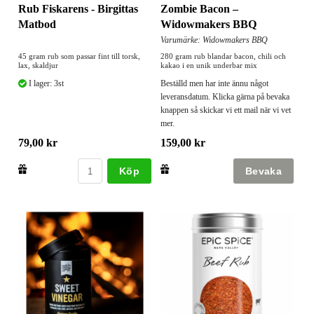
Rub Fiskarens - Birgittas
Zombie Bacon –
Matbod
Widowmakers BBQ
Varumärke: Widowmakers BBQ
45 gram rub som passar fint till torsk,
280 gram rub blandar bacon, chili och
lax, skaldjur
kakao i en unik underbar mix
I lager: 3st
Beställd men har inte ännu något
leveransdatum. Klicka gärna på bevaka
knappen så skickar vi ett mail när vi vet
mer.
79,00 kr
159,00 kr
Köp