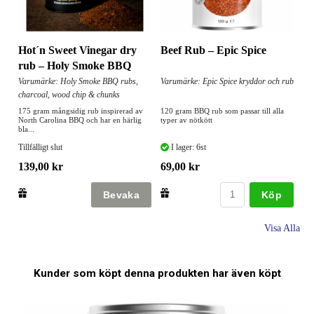
Hot´n Sweet Vinegar dry
Beef Rub – Epic Spice
rub – Holy Smoke BBQ
Varumärke: Holy Smoke BBQ rubs,
Varumärke: Epic Spice kryddor och rub
charcoal, wood chip & chunks
175 gram mångsidig rub inspirerad av
120 gram BBQ rub som passar till alla
North Carolina BBQ och har en härlig
typer av nötkött
bla...
Tillfälligt slut
I lager: 6st
139,00 kr
69,00 kr
Köp
Visa Alla
Kunder som köpt denna produkten har även köpt