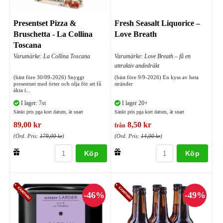
Presentset Pizza &
Fresh Seasalt Liquorice –
Bruschetta - La Collina
Love Breath
Toscana
Varumärke: La Collina Toscana
Varumärke: Love Breath – få en
attraktiv andedräkt
(bäst före 30/09-2026) Snyggt
(bäst före 9/9-2026) En kyss av heta
presentset med örter och olja för att få
stränder
äkta i...
I lager: 7st
I lager 20+
Sänkt pris pga kort datum, ät snart
Sänkt pris pga kort datum, ät snart
89,00 kr
8,50 kr
från
(Ord. Pris:
179,00 kr
)
(Ord. Pris:
14,00 kr
)
Köp
Köp