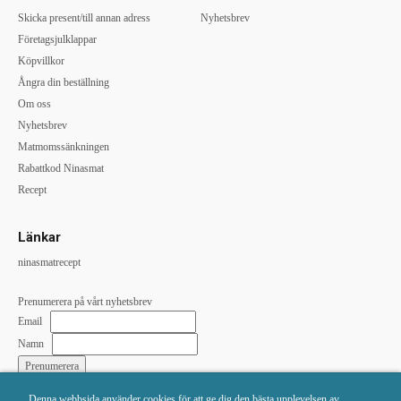
Skicka present/till annan adress
Nyhetsbrev
Företagsjulklappar
Köpvillkor
Ångra din beställning
Om oss
Nyhetsbrev
Matmomssänkningen
Rabattkod Ninasmat
Recept
Länkar
ninasmatrecept
Prenumerera på vårt nyhetsbrev
Email
Namn
Denna webbsida använder cookies för att ge dig den bästa upplevelsen av