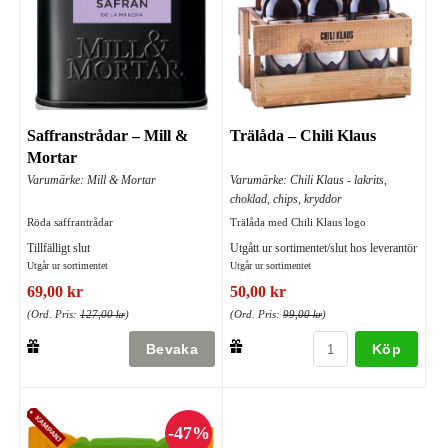
Saffranstrådar – Mill &
Trälåda – Chili Klaus
Mortar
Varumärke: Mill & Mortar
Varumärke: Chili Klaus - lakrits,
choklad, chips, kryddor
Röda saffrantrådar
Trälåda med Chili Klaus logo
Tillfälligt slut
Utgått ur sortimentet/slut hos leverantör
Utgår ur sortimentet
Utgår ur sortimentet
69,00 kr
50,00 kr
(Ord. Pris:
127,00 kr
)
(Ord. Pris:
99,00 kr
)
Köp