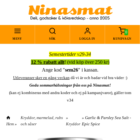
0
MENY
SÖK
LOGGA IN
KUNDVAGN
Semestertider v29-34
12 % rabatt allt
! (vid köp över 250 kr)
Ange kod "
sem26
" i kassan.
Utleveranser sker en gång veckan
då vi är och badar vid bra väder :)
Goda sommarhälsningar från oss på Ninasmat!
(kan ej kombineras med andra koder och ej på kampanjvaror), gäller tom
v34
Kryddor, marmelad, rubs
»
» Garlic & Parsley Sea Salt -
Hem
»
och såser
Kryddor
Epic Spice