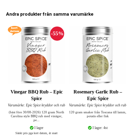
Andra produkter från samma varumärke
Vinegar BBQ Rub – Epic
Rosemary Garlic Rub –
Spice
Epic Spice
Varumärke: Epic Spice kryddor och rub
Varumärke: Epic Spice kryddor och rub
(bäst före 30/08-2026) 120 gram North
120 gram smaker från Toscana till lamm,
Carolina style BBQ rub med vinäger,
potatis eller fisk
pe...
I lager
I lager: 4st
Sänkt pris pga kort datum, ät snart