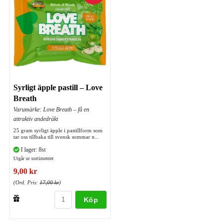
Syrligt äpple pastill – Love
Breath
Varumärke: Love Breath – få en
attraktiv andedräkt
25 gram syrligt äpple i pastillform som
tar oss tillbaka till svensk sommar n...
I lager: 8st
Utgår ur sortimentet
9,00 kr
(Ord. Pris:
17,00 kr
)
Köp