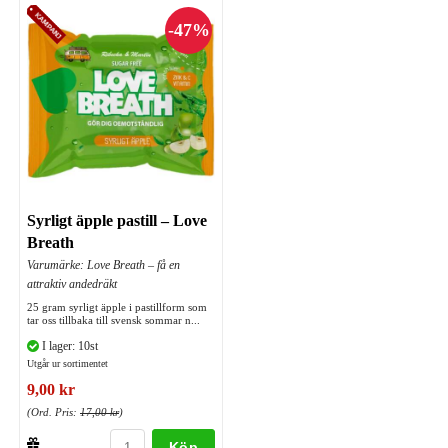
Syrligt äpple pastill – Love
Breath
Varumärke: Love Breath – få en
attraktiv andedräkt
25 gram syrligt äpple i pastillform som
tar oss tillbaka till svensk sommar n...
I lager: 10st
Utgår ur sortimentet
9,00 kr
(Ord. Pris:
17,00 kr
)
Köp