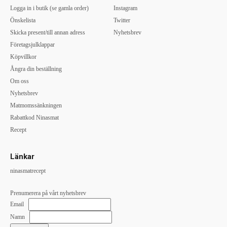
Logga in i butik (se gamla order)
Instagram
Önskelista
Twitter
Skicka present/till annan adress
Nyhetsbrev
Företagsjulklappar
Köpvillkor
Ångra din beställning
Om oss
Nyhetsbrev
Matmomssänkningen
Rabattkod Ninasmat
Recept
Länkar
ninasmatrecept
Prenumerera på vårt nyhetsbrev
Email
Namn