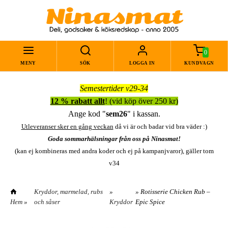
0
MENY
SÖK
LOGGA IN
KUNDVAGN
Semestertider v29-34
12 % rabatt allt
! (vid köp över 250 kr)
Ange kod "
sem26
" i kassan.
Utleveranser sker en gång veckan
då vi är och badar vid bra väder :)
Goda sommarhälsningar från oss på Ninasmat!
(kan ej kombineras med andra koder och ej på kampanjvaror), gäller tom
v34
Kryddor, marmelad, rubs
»
» Rotisserie Chicken Rub –
Hem
»
och såser
Kryddor
Epic Spice