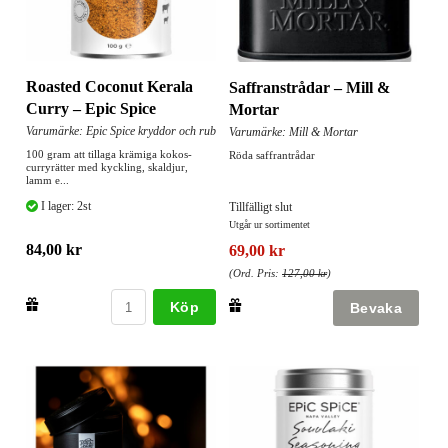
Roasted Coconut Kerala
Saffranstrådar – Mill &
Curry – Epic Spice
Mortar
Varumärke: Epic Spice kryddor och rub
Varumärke: Mill & Mortar
100 gram att tillaga krämiga kokos-
Röda saffrantrådar
curryrätter med kyckling, skaldjur,
lamm e...
I lager: 2st
Tillfälligt slut
Utgår ur sortimentet
84,00 kr
69,00 kr
(Ord. Pris:
127,00 kr
)
Köp