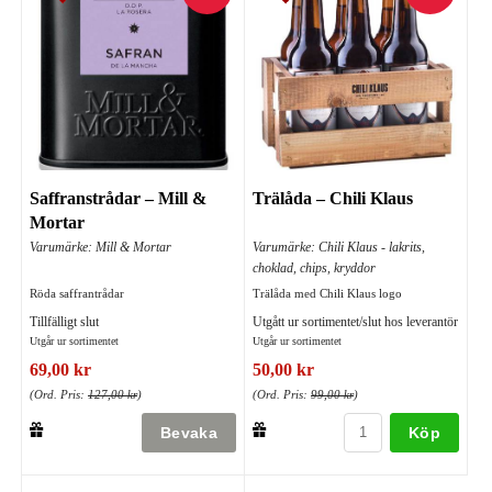
Saffranstrådar – Mill &
Trälåda – Chili Klaus
Mortar
Varumärke: Mill & Mortar
Varumärke: Chili Klaus - lakrits,
choklad, chips, kryddor
Röda saffrantrådar
Trälåda med Chili Klaus logo
Tillfälligt slut
Utgått ur sortimentet/slut hos leverantör
Utgår ur sortimentet
Utgår ur sortimentet
69,00 kr
50,00 kr
(Ord. Pris:
127,00 kr
)
(Ord. Pris:
99,00 kr
)
Köp