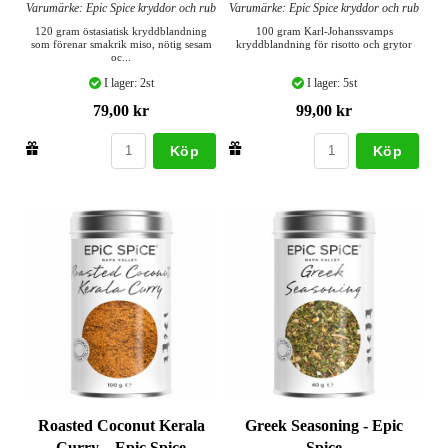
Varumärke: Epic Spice kryddor och rub
Varumärke: Epic Spice kryddor och rub
120 gram östasiatisk kryddblandning
100 gram Karl-Johanssvamps
som förenar smakrik miso, nötig sesam
kryddblandning för risotto och grytor
oc...
I lager: 2st
I lager: 5st
79,00 kr
99,00 kr
Köp
Köp
Roasted Coconut Kerala
Greek Seasoning - Epic
Curry – Epic Spice
Spice