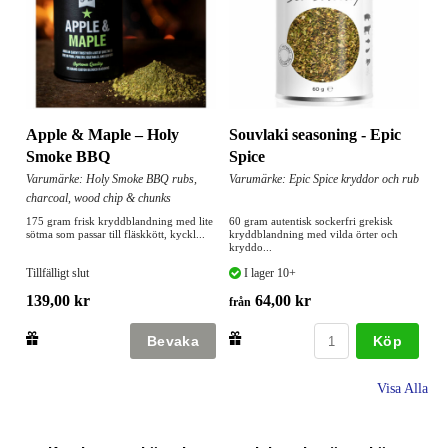
Apple & Maple – Holy
Souvlaki seasoning - Epic
Smoke BBQ
Spice
Varumärke: Holy Smoke BBQ rubs,
Varumärke: Epic Spice kryddor och rub
charcoal, wood chip & chunks
175 gram frisk kryddblandning med lite
60 gram autentisk sockerfri grekisk
sötma som passar till fläskkött, kyckl...
kryddblandning med vilda örter och
kryddo...
Tillfälligt slut
I lager 10+
139,00 kr
64,00 kr
från
Köp
Visa Alla