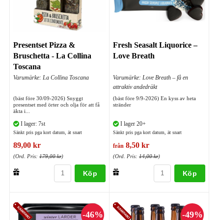
Presentset Pizza &
Fresh Seasalt Liquorice –
Bruschetta - La Collina
Love Breath
Toscana
Varumärke: La Collina Toscana
Varumärke: Love Breath – få en
attraktiv andedräkt
(bäst före 30/09-2026) Snyggt
(bäst före 9/9-2026) En kyss av heta
presentset med örter och olja för att få
stränder
äkta i...
I lager: 7st
I lager 20+
Sänkt pris pga kort datum, ät snart
Sänkt pris pga kort datum, ät snart
89,00 kr
8,50 kr
från
(Ord. Pris:
179,00 kr
)
(Ord. Pris:
14,00 kr
)
Köp
Köp