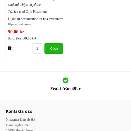
choklad, chips, kryddor
Trälåda med Chili Klaus logo
Utgått ur sortimentet/slut hos leverantör
Utgår ur sortimentet
50,00 kr
(Ord. Pris:
99,00 kr
)
Köp
Frakt från 49kr
Kontakta oss
Ninasmat Darsab HB
Häradsgatan 2A
25659 Helsingborg