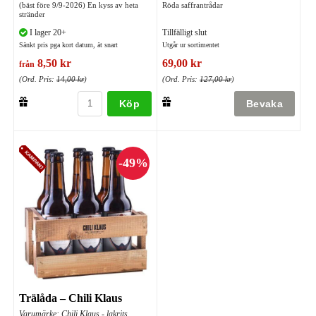
(bäst före 9/9-2026) En kyss av heta
Röda saffrantrådar
stränder
I lager 20+
Tillfälligt slut
Sänkt pris pga kort datum, ät snart
Utgår ur sortimentet
8,50 kr
69,00 kr
från
(Ord. Pris:
14,00 kr
)
(Ord. Pris:
127,00 kr
)
Köp
Trälåda – Chili Klaus
Varumärke: Chili Klaus - lakrits,