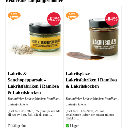
Relaterade kampanjprodukter
Lakrits &
Lakritsglaze –
Sanchopepparsalt –
Lakritsfabriken i Ramlösa
Lakritsfabriken i Ramlösa
& Lakritskocken
& Lakritskocken
Varumärke: Lakritsfabriken Ramlösa -
Varumärke: Lakritsfabriken Ramlösa -
glutenfri lakrits
glutenfri lakrits
(bäst före 4/9-2026) 75 gram passar till
(bäst före 11/6-2026) 200ml
all typ av kött, fisk, fågel, gott i...
smakhöjare i såser och passar till nöt,
fläskköt...
Tillfälligt slut
I lager