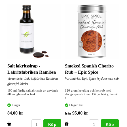
Salt lakritssirap -
Smoked Spanish Chorizo
Lakritsfabriken Ramlösa
Rub – Epic Spice
Varumärke: Lakritsfabriken Ramlösa -
Varumärke: Epic Spice kryddor och rub
glutenfri lakrits
100 ml färdig saltlakritssås att använda
120 gram kryddig och het rub med
till tex glass eller frukt
rökiga spansk toner. Ett perfekt giftemål
t...
I lager
I lager: 6st
84,00 kr
95,00 kr
från
Köp
Köp