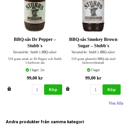
BBQ-sås Dr Pepper –
BBQ-sås Smokey Brown
Stubb´s
Sugar – Stubb´s
Varumärke: Stubb´s BBQ-såser
Varumärke: Stubb´s BBQ-såser
510 gram smak av Dr Pepper och Stubb
510 gram glutenfri BBQ-sås med
´s barbecue sås.
hickoryröksmak
I lager: 2st
I lager
99,00 kr
99,00 kr
Köp
Köp
Visa Alla
Andra produkter från samma kategori