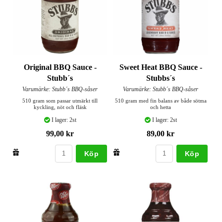
Original BBQ Sauce -
Sweet Heat BBQ Sauce -
Stubb´s
Stubbs´s
Varumärke: Stubb´s BBQ-såser
Varumärke: Stubb´s BBQ-såser
510 gram som passar utmärkt till
510 gram med fin balans av både sötma
kyckling, nöt och fläsk
och hetta
I lager: 2st
I lager: 2st
99,00 kr
89,00 kr
Köp
Köp