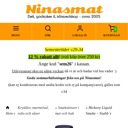
0
MENY
SÖK
LOGGA IN
KUNDVAGN
Semestertider v29-34
12 % rabatt allt
! (vid köp över 250 kr)
Ange kod "
sem26
" i kassan.
Utleveranser sker en gång veckan
då vi är och badar vid bra väder :)
Goda sommarhälsningar från oss på Ninasmat!
(kan ej kombineras med andra koder och ej på kampanjvaror), gäller tom
v34
Kryddor, marmelad,
»
Smaksättare i
» Hickory Liquid
Hem
»
rubs och såser
mat och bak
Smoke – Stubb´s