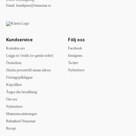
Email:
kundtjanst@ninasmat.se
Kundservice
Följ oss
Kontakta oss
Facebook
Logga in i butik (se gamla order)
Instagram
Önskelista
Twitter
Skicka present/till annan adress
Nyhetsbrev
Företagsjulklappar
Köpvillkor
Ångra din beställning
Om oss
Nyhetsbrev
Matmomssänkningen
Rabattkod Ninasmat
Recept