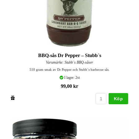
BBQ-sås Dr Pepper – Stubb´s
Varumärke: Stubb´s BBQ-såser
510 gram smak av Dr Pepper och Stubb´s barbecue sås.
I lager: 2st
99,00 kr
Köp