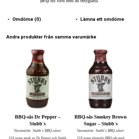
(
0
/5)
Bli först med att betygsätta.
Omdöme (0)
Lämna ett omdöme
Andra produkter från samma varumärke
BBQ-sås Dr Pepper –
BBQ-sås Smokey Brown
Stubb´s
Sugar – Stubb´s
Varumärke: Stubb´s BBQ-såser
Varumärke: Stubb´s BBQ-såser
510 gram smak av Dr Pepper och Stubb
510 gram glutenfri BBQ-sås med