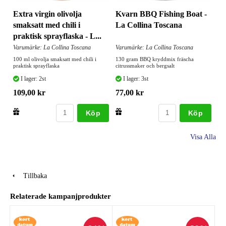
Extra virgin olivolja
Kvarn BBQ Fishing Boat -
smaksatt med chili i
La Collina Toscana
praktisk sprayflaska - L...
Varumärke: La Collina Toscana
Varumärke: La Collina Toscana
100 ml olivolja smaksatt med chili i
130 gram BBQ kryddmix fräscha
praktisk sprayflaska
citrussmaker och bergsalt
I lager: 2st
I lager: 3st
109,00 kr
77,00 kr
Köp
Köp
Visa Alla
Tillbaka
Relaterade kampanjprodukter