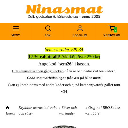
0
MENY
SÖK
LOGGA IN
KUNDVAGN
Semestertider v29-34
12 % rabatt allt
! (vid köp över 250 kr)
Ange kod "
sem26
" i kassan.
Utleveranser sker en gång veckan
då vi är och badar vid bra väder :)
Goda sommarhälsningar från oss på Ninasmat!
(kan ej kombineras med andra koder och ej på kampanjvaror), gäller tom
v34
Kryddor, marmelad, rubs
»
Såser och
» Original BBQ Sauce
Hem
»
och såser
marinader
- Stubb´s