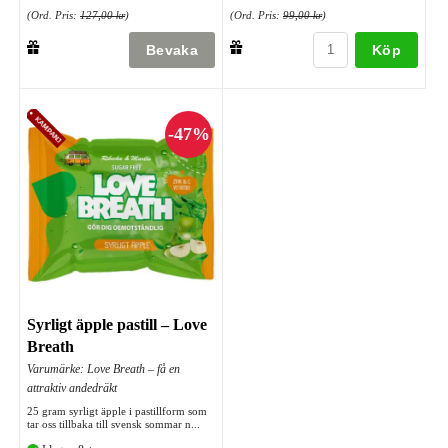
(Ord. Pris:
127,00 kr
)
(Ord. Pris:
99,00 kr
)
Köp
Syrligt äpple pastill – Love
Breath
Varumärke: Love Breath – få en
attraktiv andedräkt
25 gram syrligt äpple i pastillform som
tar oss tillbaka till svensk sommar n...