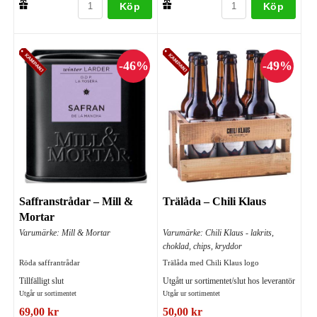
Köp
Köp
Saffranstrådar – Mill &
Trälåda – Chili Klaus
Mortar
Varumärke: Mill & Mortar
Varumärke: Chili Klaus - lakrits,
choklad, chips, kryddor
Röda saffrantrådar
Trälåda med Chili Klaus logo
Tillfälligt slut
Utgått ur sortimentet/slut hos leverantör
Utgår ur sortimentet
Utgår ur sortimentet
69,00 kr
50,00 kr