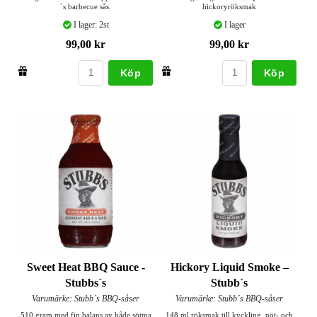
´s barbecue sås.
hickoryröksmak
I lager: 2st
I lager
99,00 kr
99,00 kr
Köp
Köp
Sweet Heat BBQ Sauce -
Hickory Liquid Smoke –
Stubbs´s
Stubb´s
Varumärke: Stubb´s BBQ-såser
Varumärke: Stubb´s BBQ-såser
510 gram med fin balans av både sötma
148 ml röksmak till kyckling, nöt- och