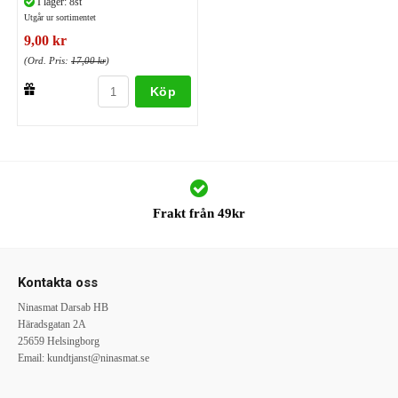
I lager: 8st
Utgår ur sortimentet
9,00 kr
(Ord. Pris:
17,00 kr
)
Köp
Frakt från 49kr
Kontakta oss
Ninasmat Darsab HB
Häradsgatan 2A
25659 Helsingborg
Email:
kundtjanst@ninasmat.se