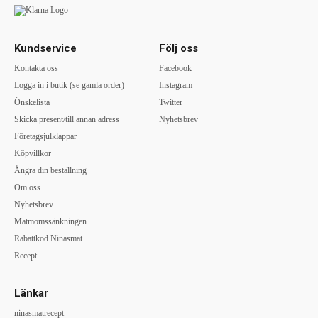
Kundservice
Följ oss
Kontakta oss
Facebook
Logga in i butik (se gamla order)
Instagram
Önskelista
Twitter
Skicka present/till annan adress
Nyhetsbrev
Företagsjulklappar
Köpvillkor
Ångra din beställning
Om oss
Nyhetsbrev
Matmomssänkningen
Rabattkod Ninasmat
Recept
Länkar
ninasmatrecept