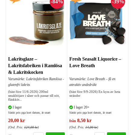
Lakritsglaze –
Fresh Seasalt Liquorice –
Lakritsfabriken i Ramlösa
Love Breath
& Lakritskocken
Varumärke: Lakritsfabriken Ramlösa -
Varumärke: Love Breath – få en
glutenfri lakrits
attraktiv andedräkt
(bäst före 11/6-2026) 200ml
(bäst före 9/9-2026) En kyss av heta
smakhöjare i såser och passar till nöt,
stränder
fläskköt...
I lager
I lager 20+
Sänkt pris pga kort datum, ät snart
Sänkt pris pga kort datum, ät snart
20,00 kr
8,50 kr
från
(Ord. Pris:
124,00 kr
)
(Ord. Pris:
14,00 kr
)