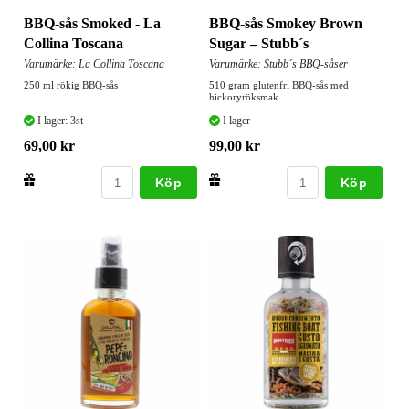
BBQ-sås Smoked - La
BBQ-sås Smokey Brown
Collina Toscana
Sugar – Stubb´s
Varumärke: La Collina Toscana
Varumärke: Stubb´s BBQ-såser
250 ml rökig BBQ-sås
510 gram glutenfri BBQ-sås med
hickoryröksmak
I lager: 3st
I lager
69,00 kr
99,00 kr
Köp
Köp