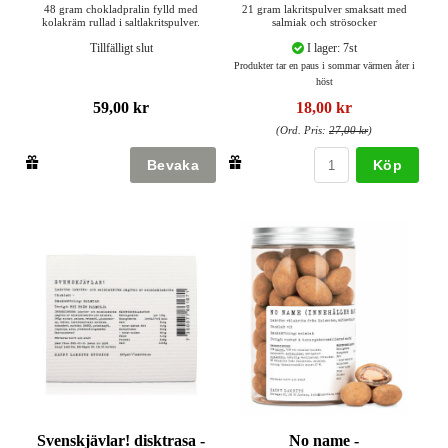
48 gram chokladpralin fylld med
21 gram lakritspulver smaksatt med
kolakräm rullad i saltlakritspulver.
salmiak och strösocker
Tillfälligt slut
I lager: 7st
Produkter tar en paus i sommar värmen åter i
höst
59,00 kr
18,00 kr
(Ord. Pris:
27,00 kr
)
Köp
Svenskjävlar! disktrasa -
No name -