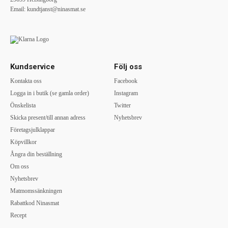
Email:
kundtjanst@ninasmat.se
Kundservice
Följ oss
Kontakta oss
Facebook
Logga in i butik (se gamla order)
Instagram
Önskelista
Twitter
Skicka present/till annan adress
Nyhetsbrev
Företagsjulklappar
Köpvillkor
Ångra din beställning
Om oss
Nyhetsbrev
Matmomssänkningen
Rabattkod Ninasmat
Recept