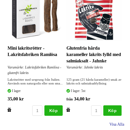
Mini lakritsrötter -
Glutenfria hårda
Lakritsfabriken Ramlösa
karameller lakrits fylld med
salmiaksalt - Jahnke
Varumärke: Lakritsfabriken Ramlösa -
Varumärke: Jahnke lakrits
glutenfri lakrits
Lakritsrötter med ursprung från Italien.
125 gram (21 hårda karameller) smak av
Används som naturgodis eller som sma...
lakrits och salmiaksaltfyllning
I lager
I lager: 5st
35,00 kr
34,00 kr
från
Köp
Köp
Visa Alla