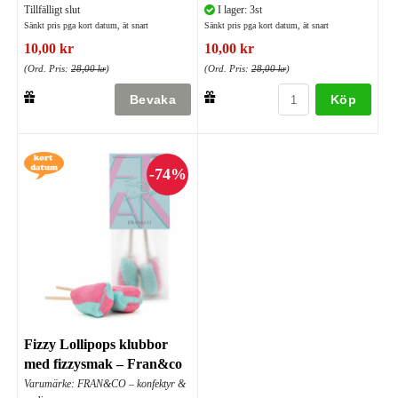
Tillfälligt slut
I lager: 3st
Sänkt pris pga kort datum, ät snart
Sänkt pris pga kort datum, ät snart
10,00 kr
10,00 kr
(Ord. Pris:
28,00 kr
)
(Ord. Pris:
28,00 kr
)
Köp
Fizzy Lollipops klubbor
med fizzysmak – Fran&co
Varumärke: FRAN&CO – konfektyr &