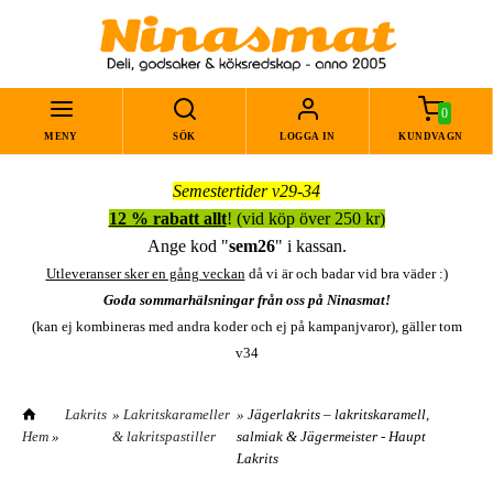
0
MENY
SÖK
LOGGA IN
KUNDVAGN
Semestertider v29-34
12 % rabatt allt
! (vid köp över 250 kr)
Ange kod "
sem26
" i kassan.
Utleveranser sker en gång veckan
då vi är och badar vid bra väder :)
Goda sommarhälsningar från oss på Ninasmat!
(kan ej kombineras med andra koder och ej på kampanjvaror), gäller tom
v34
Lakrits
»
Lakritskarameller
» Jägerlakrits – lakritskaramell,
Hem
»
& lakritspastiller
salmiak & Jägermeister - Haupt
Lakrits