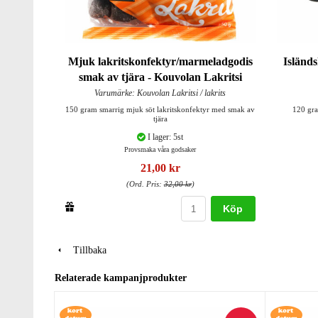
Mjuk lakritskonfektyr/marmeladgodis
Isländs
smak av tjära - Kouvolan Lakritsi
Varumärke: Kouvolan Lakritsi / lakrits
150 gram smarrig mjuk söt lakritskonfektyr med smak av
120 gra
tjära
I lager: 5st
Provsmaka våra godsaker
21,00 kr
(Ord. Pris:
32,00 kr
)
Köp
Tillbaka
Relaterade kampanjprodukter