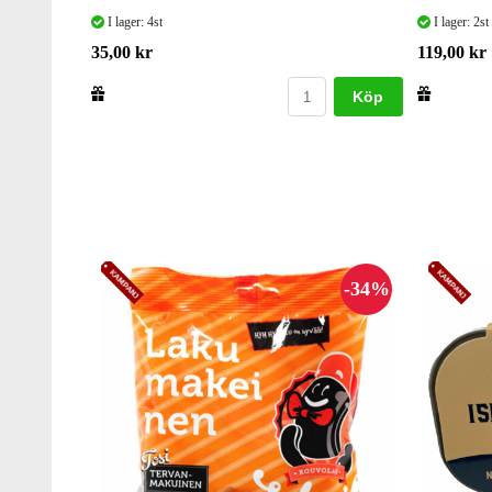
I lager: 4st
I lager: 2st
35,00 kr
119,00 kr
Köp