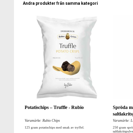
Andra produkter från samma kategori
Potatischips – Truffle - Rubio
Spröda ma
saltlakrit
Varumärke: Rubio Chips
Varumärke: Lak
125 gram potatischips med smak av tryffel.
250 gram sprö
saltlakritspulv