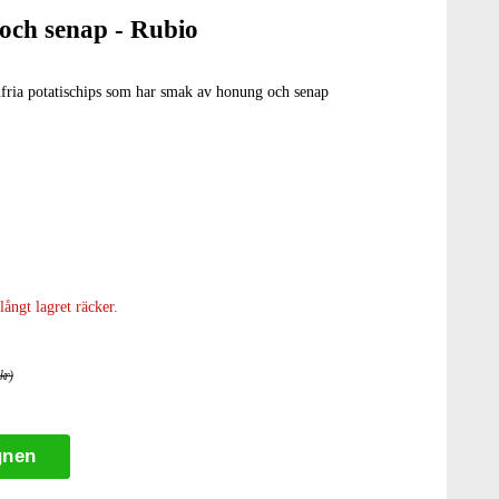
 och senap - Rubio
fria potatischips som har smak av honung och senap
långt lagret räcker.
kr)
gnen