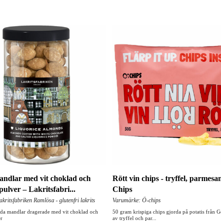
ndlar med vit choklad och
Rött vin chips - tryffel, parmesa
spulver – Lakritsfabri...
Chips
ritsfabriken Ramlösa - glutenfri lakrits
Varumärke: Ö-chips
da mandlar dragerade med vit choklad och
50 gram krispiga chips gjorda på potatis från 
er
av tryffel och par...