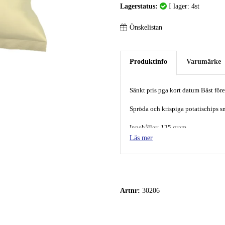
Lagerstatus:
I lager: 4st
Önskelistan
Produktinfo
Varumärke
Sänkt pris pga kort datum Bäst för
Spröda och krispiga potatischips 
Innehåller: 125 gram
Läs mer
Ursprung: Spain
Originaltitel: Honey mustard potato
Ingredienser:
Potatis, solrosolja, olivolja och h
SENAP
och färgämnen (kurkumin o
Artnr:
30206
GLUTENFRI. Förvaras svalt, torrt o
Förvaras i en lufttät behållare ef