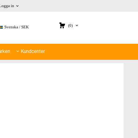
Logga in
(0)
Svenska
SEK
rken
Kundcenter