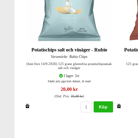
Potatischips salt och vinäger - Rubio
Potati
Varumärke: Rubio Chips
(bäst före 14/9-2026) 125 gram glutenfria potatischipssmak
125 gra
salt och vinäger
I lager: 2st
Sänkt pris pga kort datum, ät snart
20,00 kr
(Ord. Pris:
35,00 kr
)
Köp