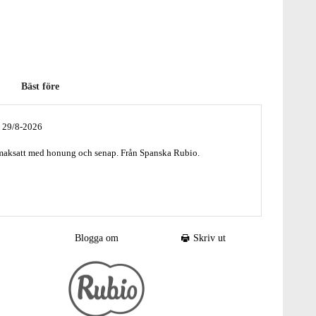
Bäst före
e 29/8-2026
smaksatt med honung och senap. Från Spanska Rubio.
 crisps crooustilles inessence - Rubio
Blogga om
Skriv ut
onung- och
SENAPSAROM
(5 %) [aromer, socker, salt, lökpulver,
ch paprikaextrakt)].
ch skyddat från ljus.
ter öppnande och konsumeras inom 3 dagar.