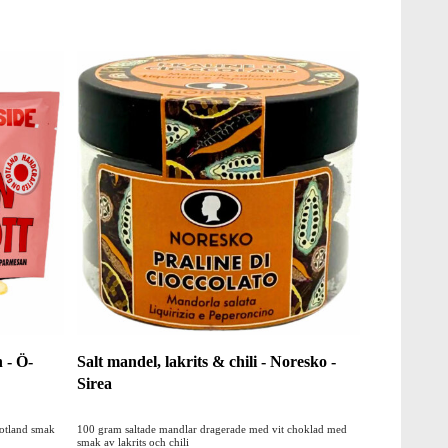
n - Ö-
Salt mandel, lakrits & chili - Noresko -
Sirea
Gotland smak
100 gram saltade mandlar dragerade med vit choklad med
smak av lakrits och chili