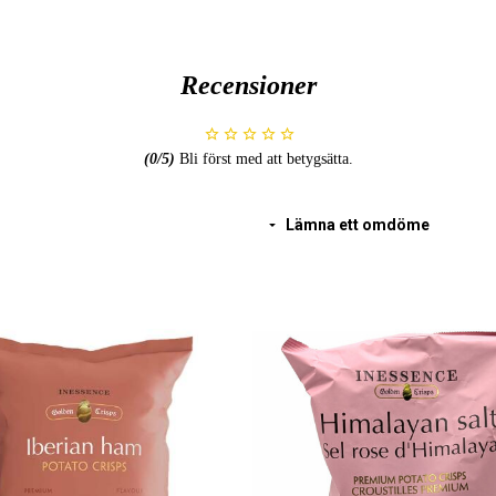
Näringsvärde per 100 g:
Energi 2128 kJ / 510 kcal
Fett 28,4 g
Recensioner
varav mättat fett 2,6 g
Kolhydrater 54,0 g
varav sockerarter 2,8 g
(
0
/5)
Bli först med att betygsätta.
Protein 7,8 g
Salt 0,9 g
Lämna ett omdöme