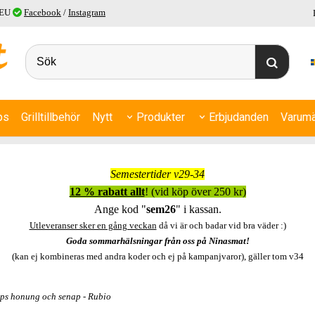
 EU
Facebook
/
Instagram
ps
Grilltillbehör
Nytt
Produkter
Erbjudanden
Varumä
Semestertider v29-34
12 % rabatt allt
! (vid köp över 250 kr)
Ange kod "
sem26
" i kassan.
Utleveranser sker en gång veckan
då vi är och badar vid bra väder :)
Goda sommarhälsningar från oss på Ninasmat!
(kan ej kombineras med andra koder och ej på kampanjvaror), gäller tom v34
ips honung och senap - Rubio