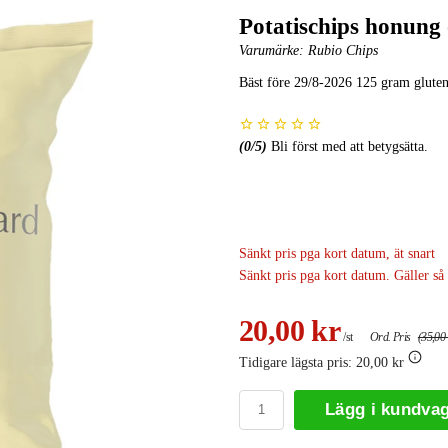
Potatischips honung
Varumärke:
Rubio Chips
Bäst före 29/8-2026 125 gram gluten
(
0
/5)
Bli först med att betygsätta.
Sänkt pris pga kort datum, ät snart
Sänkt pris pga kort datum. Gäller så 
20,00 kr
/st
Ord. Pris
(35,00 
Tidigare lägsta pris:
20,00 kr
Lägg i kundva