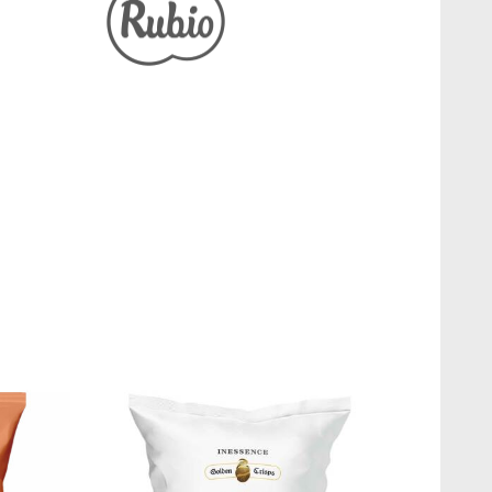
ter öppnande och konsumeras inom 3 dagar.