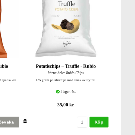
ubio
Potatischips – Truffle - Rubio
Varumärke: Rubio Chips
d spansk ost
125 gram potatischips med smak av tryffel.
I lager: 4st
35,00 kr
Köp