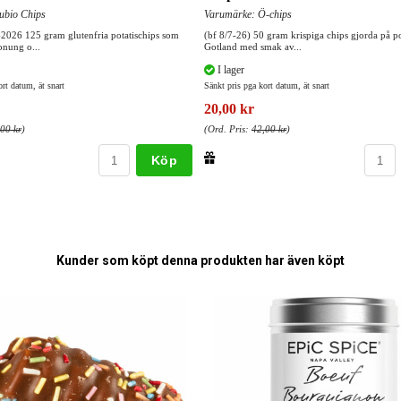
ubio Chips
Varumärke: Ö-chips
-2026 125 gram glutenfria potatischips som
(bf 8/7-26) 50 gram krispiga chips gjorda på po
onung o...
Gotland med smak av...
I lager
rt datum, ät snart
Sänkt pris pga kort datum, ät snart
20,00 kr
00 kr
)
(Ord. Pris:
42,00 kr
)
Köp
Kunder som köpt denna produkten har även köpt