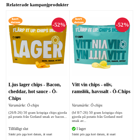
Relaterade kampanjprodukter
Ljus lager chips - Bacon,
Vitt vin chips - oliv,
cheddar, hot sauce - Ö-
ramslök, havssalt - Ö-Chips
Chips
Varumärke: Ö-chips
Varumärke: Ö-chips
(26/8-26) 50 gram krispiga chips gjorda
(bf 8/7-26) 50 gram krispiga chips
på potatis från Gotland smak av bacon...
gjorda på potatis från Gotland med
smak av...
Tillfälligt slut
I lager
Sänkt pris pga kort datum, ät snart
Sänkt pris pga kort datum, ät snart