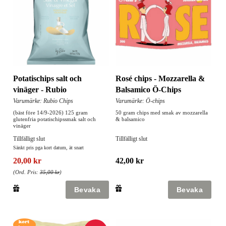
Potatischips salt och
Rosé chips - Mozzarella &
vinäger - Rubio
Balsamico Ö-Chips
Varumärke: Rubio Chips
Varumärke: Ö-chips
(bäst före 14/9-2026) 125 gram
50 gram chips med smak av mozzarella
glutenfria potatischipssmak salt och
& balsamico
vinäger
Tillfälligt slut
Tillfälligt slut
Sänkt pris pga kort datum, ät snart
20,00 kr
42,00 kr
(Ord. Pris:
35,00 kr
)