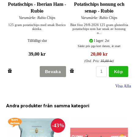
Potatischips - Iberian Ham -
Potatischips honung och
Rubio
senap - Rubio
Varumärke: Rubio Chips
Varumärke: Rubio Chips
125 gram potatischips med smak Iberico
Bäst före 29/8-2026 125 gram glutenfria
skinka.
potatischips som har smak av honung
o...
Tillfälligt slut
I lager: 2st
Sänkt pris pga kort datum, ät snart
39,00 kr
20,00 kr
(Ord. Pris:
35,00 kr
)
Köp
Visa Alla
Andra produkter från samma kategori