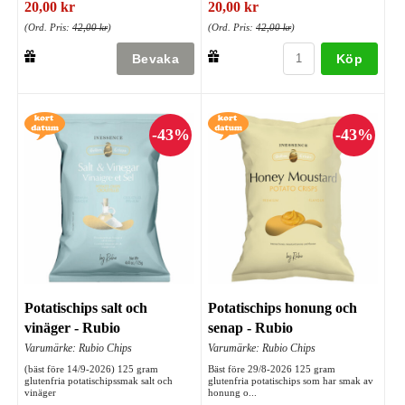
20,00 kr
20,00 kr
(Ord. Pris:
42,00 kr
)
(Ord. Pris:
42,00 kr
)
Köp
Potatischips salt och
Potatischips honung och
vinäger - Rubio
senap - Rubio
Varumärke: Rubio Chips
Varumärke: Rubio Chips
(bäst före 14/9-2026) 125 gram
Bäst före 29/8-2026 125 gram
glutenfria potatischipssmak salt och
glutenfria potatischips som har smak av
vinäger
honung o...