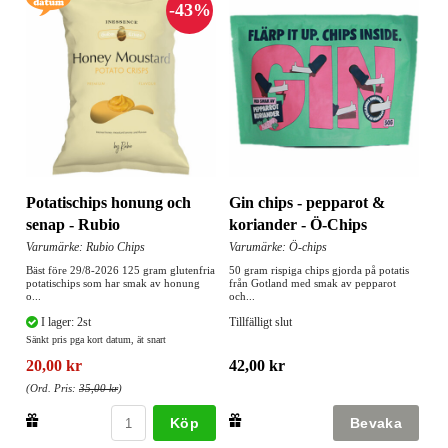
Potatischips honung och
Gin chips - pepparot &
senap - Rubio
koriander - Ö-Chips
Varumärke: Rubio Chips
Varumärke: Ö-chips
Bäst före 29/8-2026 125 gram glutenfria
50 gram rispiga chips gjorda på potatis
potatischips som har smak av honung
från Gotland med smak av pepparot
o...
och...
I lager: 2st
Tillfälligt slut
Sänkt pris pga kort datum, ät snart
20,00 kr
42,00 kr
(Ord. Pris:
35,00 kr
)
Köp