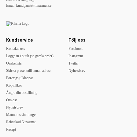
Email:
kundtjanst@ninasmat.se
Kundservice
Följ oss
Kontakta oss
Facebook
Logga in i butik (se gamla order)
Instagram
Önskelista
Twitter
Skicka present/till annan adress
Nyhetsbrev
Företagsjulklappar
Köpvillkor
Ångra din beställning
Om oss
Nyhetsbrev
Matmomssänkningen
Rabattkod Ninasmat
Recept