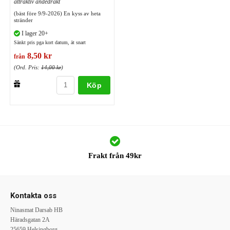
attraktiv andedräkt
(bäst före 9/9-2026) En kyss av heta
stränder
I lager 20+
Sänkt pris pga kort datum, ät snart
8,50 kr
från
(Ord. Pris:
14,00 kr
)
Köp
Frakt från 49kr
Kontakta oss
Ninasmat Darsab HB
Häradsgatan 2A
25659 Helsingborg