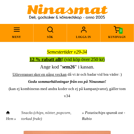
0
MENY
SÖK
LOGGA IN
KUNDVAGN
Semestertider v29-34
12 % rabatt allt
! (vid köp över 250 kr)
Ange kod "
sem26
" i kassan.
Utleveranser sker en gång veckan
då vi är och badar vid bra väder :)
Goda sommarhälsningar från oss på Ninasmat!
(kan ej kombineras med andra koder och ej på kampanjvaror), gäller tom
v34
Snacks (chips, nötter, popcorn,
» Potatischips spansk ost -
Hem
»
torkad frukt)
Rubio