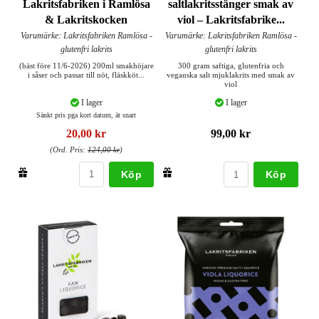
Lakritsfabriken i Ramlösa
saltlakritsstänger smak av
& Lakritskocken
viol – Lakritsfabrike...
Varumärke: Lakritsfabriken Ramlösa -
Varumärke: Lakritsfabriken Ramlösa -
glutenfri lakrits
glutenfri lakrits
(bäst före 11/6-2026) 200ml smakhöjare
300 gram saftiga, glutenfria och
i såser och passar till nöt, fläskköt...
veganska salt mjuklakrits med smak av
viol
I lager
I lager
Sänkt pris pga kort datum, ät snart
20,00 kr
99,00 kr
(Ord. Pris:
124,00 kr
)
Köp
Köp