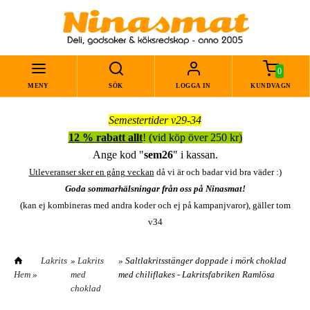
0
MENY
SÖK
LOGGA IN
KUNDVAGN
Semestertider v29-34
12 % rabatt allt
! (vid köp över 250 kr)
Ange kod "
sem26
" i kassan.
Utleveranser sker en gång veckan
då vi är och badar vid bra väder :)
Goda sommarhälsningar från oss på Ninasmat!
(kan ej kombineras med andra koder och ej på kampanjvaror), gäller tom
v34
Lakrits
»
Lakrits
» Saltlakritsstänger doppade i mörk choklad
Hem
»
med
med chiliflakes - Lakritsfabriken Ramlösa
choklad