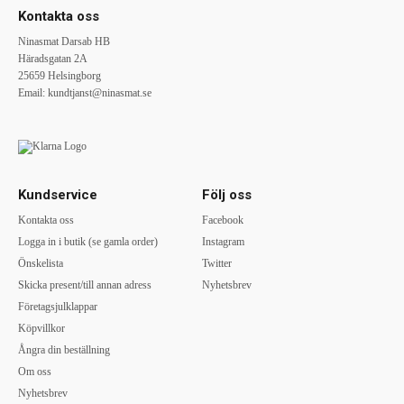
Kontakta oss
Ninasmat Darsab HB
Häradsgatan 2A
25659 Helsingborg
Email:
kundtjanst@ninasmat.se
Kundservice
Följ oss
Kontakta oss
Facebook
Logga in i butik (se gamla order)
Instagram
Önskelista
Twitter
Skicka present/till annan adress
Nyhetsbrev
Företagsjulklappar
Köpvillkor
Ångra din beställning
Om oss
Nyhetsbrev