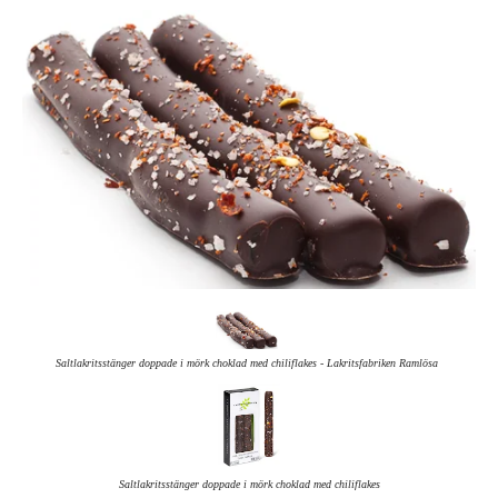
Saltlakritsstänger doppade i mörk choklad med chiliflakes - Lakritsfabriken Ramlösa
Saltlakritsstänger doppade i mörk choklad med chiliflakes