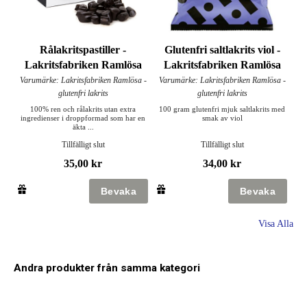
Glutenfri saltlakrits viol -
Rålakritspastiller -
Lakritsfabriken Ramlösa
Lakritsfabriken Ramlösa
Varumärke: Lakritsfabriken Ramlösa -
Varumärke: Lakritsfabriken Ramlösa -
glutenfri lakrits
glutenfri lakrits
100 gram glutenfri mjuk saltlakrits med
100% ren och rålakrits utan extra
smak av viol
ingredienser i droppformad som har en
äkta ...
Tillfälligt slut
Tillfälligt slut
34,00 kr
35,00 kr
Visa Alla
Andra produkter från samma kategori