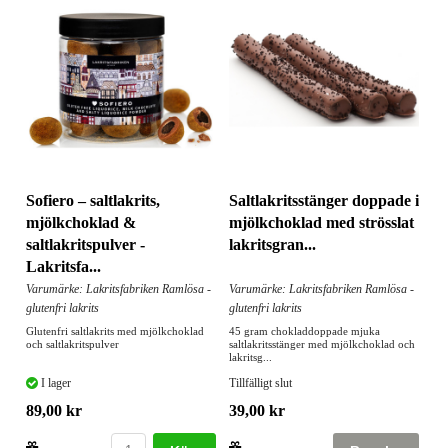
Sofiero – saltlakrits,
Saltlakritsstänger doppade i
mjölkchoklad &
mjölkchoklad med strösslat
saltlakritspulver -
lakritsgran...
Lakritsfa...
Varumärke: Lakritsfabriken Ramlösa -
Varumärke: Lakritsfabriken Ramlösa -
glutenfri lakrits
glutenfri lakrits
Glutenfri saltlakrits med mjölkchoklad
45 gram chokladdoppade mjuka
och saltlakritspulver
saltlakritsstänger med mjölkchoklad och
lakritsg...
I lager
Tillfälligt slut
89,00 kr
39,00 kr