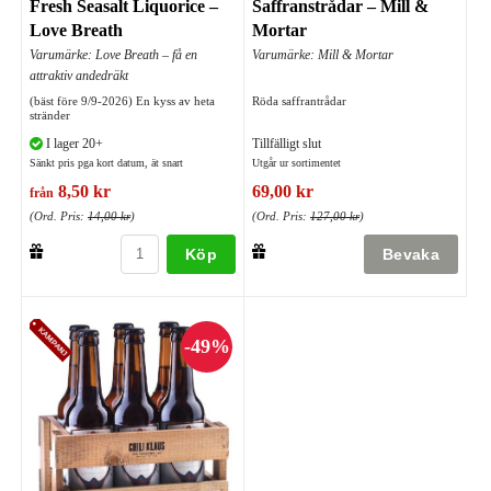
Fresh Seasalt Liquorice –
Saffranstrådar – Mill &
Love Breath
Mortar
Varumärke: Love Breath – få en
Varumärke: Mill & Mortar
attraktiv andedräkt
(bäst före 9/9-2026) En kyss av heta
Röda saffrantrådar
stränder
I lager 20+
Tillfälligt slut
Sänkt pris pga kort datum, ät snart
Utgår ur sortimentet
8,50 kr
69,00 kr
från
(Ord. Pris:
14,00 kr
)
(Ord. Pris:
127,00 kr
)
Köp