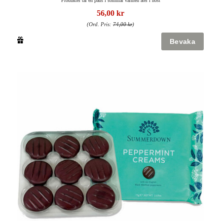
Produkter tar en paus i sommar värmen åter i höst
56,00 kr
(Ord. Pris:
74,00 kr
)