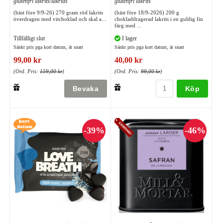
glutenfri lakrits/lakrids
glutenfri lakrits
(bäst före 9/9-26) 270 gram röd lakrits
(bäst före 18/9-2026) 200 g
överdragen med vitchoklad och skal a...
chokladdragerad lakrits i en guldig fin
färg med ...
Tillfälligt slut
I lager
Sänkt pris pga kort datum, ät snart
Sänkt pris pga kort datum, ät snart
99,00 kr
40,00 kr
(Ord. Pris:
159,00 kr
)
(Ord. Pris:
99,00 kr
)
Köp