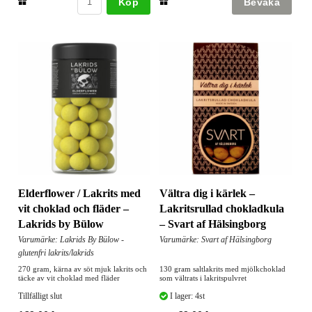
Köp
Elderflower / Lakrits med
Vältra dig i kärlek –
vit choklad och fläder –
Lakritsrullad chokladkula
Lakrids by Bülow
– Svart af Hälsingborg
Varumärke: Lakrids By Bülow -
Varumärke: Svart af Hälsingborg
glutenfri lakrits/lakrids
270 gram, kärna av söt mjuk lakrits och
130 gram saltlakrits med mjölkchoklad
täcke av vit choklad med fläder
som vältrats i lakritspulvret
Tillfälligt slut
I lager: 4st