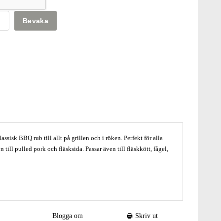
Bevaka
assisk BBQ rub till allt på grillen och i röken. Perfekt för alla
 till pulled pork och fläsksida. Passar även till fläskkött, fågel,
tar din BBQ och grillning till nästa nivå.
ken, utan själva sammansättningen av våra BBQ rubs som gör den
en.
Blogga om
Skriv ut