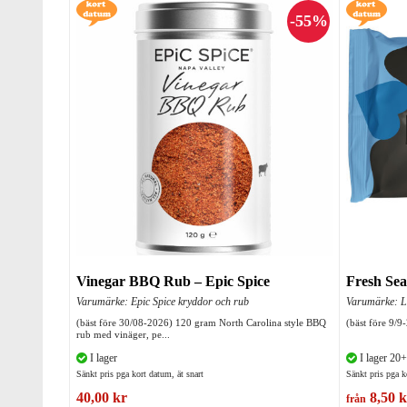
Vinegar BBQ Rub – Epic Spice
Fresh Sea
Varumärke: Epic Spice kryddor och rub
Varumärke: Lo
(bäst före 30/08-2026) 120 gram North Carolina style BBQ
(bäst före 9/9
rub med vinäger, pe...
I lager
I lager 20+
Sänkt pris pga kort datum, ät snart
Sänkt pris pga k
40,00 kr
8,50 k
från