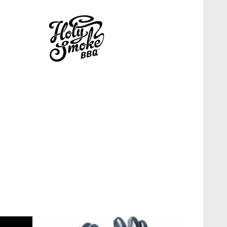
 Holy Smoke BBQ.
 vitlök, paprika, lök, chili, spiskummin.