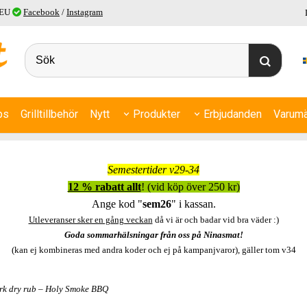
 EU
Facebook
/
Instagram
ps
Grilltillbehör
Nytt
Produkter
Erbjudanden
Varumä
Semestertider v29-34
12 % rabatt allt
! (vid köp över 250 kr)
Ange kod "
sem26
" i kassan.
Utleveranser sker en gång veckan
då vi är och badar vid bra väder :)
Goda sommarhälsningar från oss på Ninasmat!
(kan ej kombineras med andra koder och ej på kampanjvaror), gäller tom v34
rk dry rub – Holy Smoke BBQ