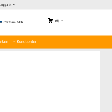
Logga in
(0)
Svenska
SEK
rken
Kundcenter