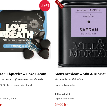
salt Liquorice – Love Breath
Saffranstrådar – Mill & Mortar
ve Breath – få en attraktiv andedräkt
Varumärke: Mill & Mortar
-2026) En kyss av heta stränder
Röda saffrantrådar
Tillfälligt slut
ort datum, ät snart
Utgår ur sortimentet
r
69,00 kr