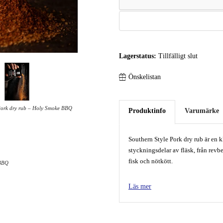
Lagerstatus:
Tillfälligt slut
Önskelistan
Pork dry rub – Holy Smoke BBQ
Produktinfo
Varumärke
Southern Style Pork dry rub är en kl
styckningsdelar av fläsk, från revben
fisk och nötkött.
 BBQ
Holy Smoke BBQ:s rubs och kryddor 
Läs mer
Det är inte bara för den goda sma
stora skillnaden och förhöjer smak
Innehåller 175 gram.