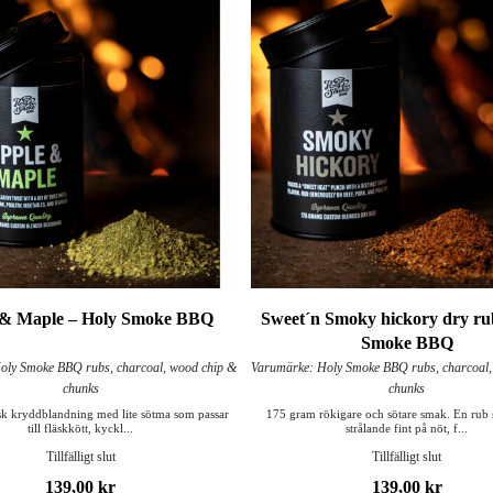
 & Maple – Holy Smoke BBQ
Sweet´n Smoky hickory dry ru
Smoke BBQ
oly Smoke BBQ rubs, charcoal, wood chip &
Varumärke: Holy Smoke BBQ rubs, charcoal,
chunks
chunks
sk kryddblandning med lite sötma som passar
175 gram rökigare och sötare smak. En rub
till fläskkött, kyckl...
strålande fint på nöt, f...
Tillfälligt slut
Tillfälligt slut
139,00 kr
139,00 kr