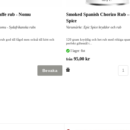
kaffe rub - Nomu
Smoked Spanish Chorizo Rub –
Spice
omu - Sydafrikanska rubs
Varumärke: Epic Spice kryddor och rub
ub god till fågel men också till kött och
120 gram kryddig och het rub med rökiga spans
perfekt giftemål t...
I lager: 6st
95,00 kr
från