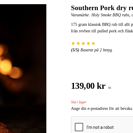
Southern Pork dry 
Varumärke:
Holy Smoke BBQ rubs, c
175 gram klassisk BBQ rub till allt på
från revben till pulled pork och fläsk
(
5
/5)
Baserat på
2
betyg.
139,00 kr
/st
Slut i lager
Ange din e-postadress för att bevaka 