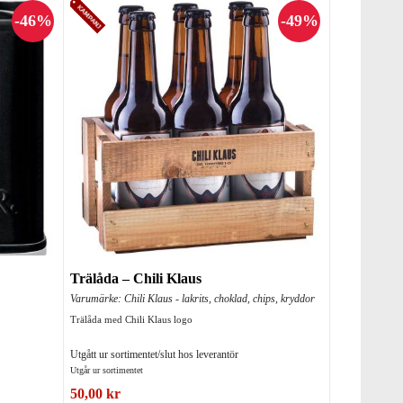
Trälåda – Chili Klaus
Varumärke: Chili Klaus - lakrits, choklad, chips, kryddor
Trälåda med Chili Klaus logo
Utgått ur sortimentet/slut hos leverantör
Utgår ur sortimentet
50,00 kr