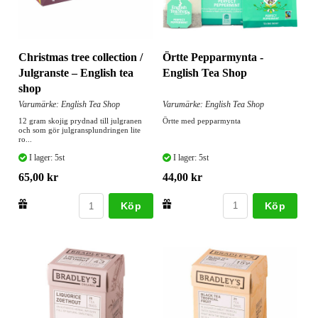
Örtte Pepparmynta -
Christmas tree collection /
English Tea Shop
Julgranste – English tea
shop
Varumärke: English Tea Shop
Varumärke: English Tea Shop
Örtte med pepparmynta
12 gram skojig prydnad till julgranen
och som gör julgransplundringen lite
ro...
I lager: 5st
I lager: 5st
44,00 kr
65,00 kr
Köp
Köp