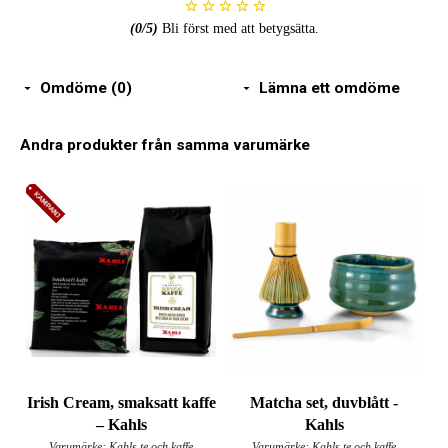
(
0
/5)
Bli först med att betygsätta.
Omdöme (0)
Lämna ett omdöme
Andra produkter från samma varumärke
Irish Cream, smaksatt kaffe
Matcha set, duvblått -
– Kahls
Kahls
Varumärke: Kahls te och kaffe
Varumärke: Kahls te och kaffe