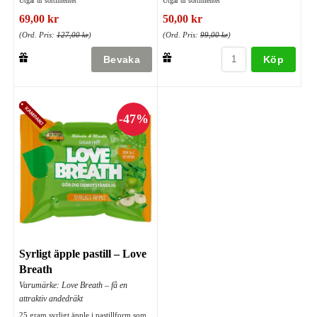
Utgår ur sortimentet
Utgår ur sortimentet
69,00 kr
50,00 kr
(Ord. Pris:
127,00 kr
)
(Ord. Pris:
99,00 kr
)
Köp
Syrligt äpple pastill – Love
Breath
Varumärke: Love Breath – få en
attraktiv andedräkt
25 gram syrligt äpple i pastillform som