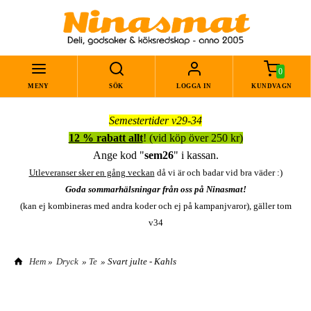
0
MENY
SÖK
LOGGA IN
KUNDVAGN
Semestertider v29-34
12 % rabatt allt
! (vid köp över 250 kr)
Ange kod "
sem26
" i kassan.
Utleveranser sker en gång veckan
då vi är och badar vid bra väder :)
Goda sommarhälsningar från oss på Ninasmat!
(kan ej kombineras med andra koder och ej på kampanjvaror), gäller tom
v34
Hem
»
Dryck
»
Te
» Svart julte - Kahls