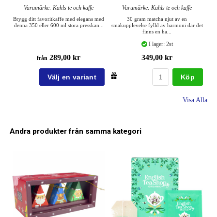
Varumärke: Kahls te och kaffe
Varumärke: Kahls te och kaffe
Brygg ditt favoritkaffe med elegans med
30 gram matcha njut av en
denna 350 eller 600 ml stora presskan...
smakupplevelse fylld av harmoni där det
finns en ha...
I lager: 2st
289,00 kr
349,00 kr
från
Köp
Visa Alla
Andra produkter från samma kategori