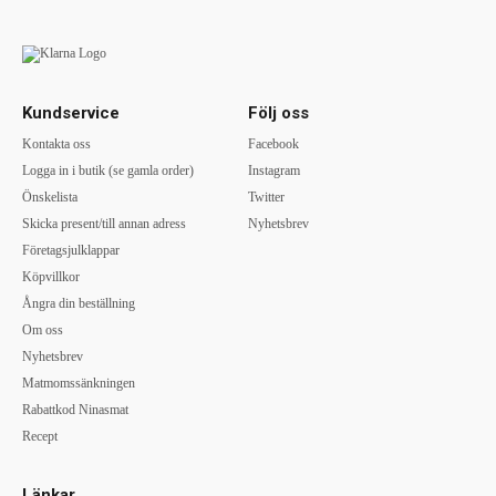
Kundservice
Följ oss
Kontakta oss
Facebook
Logga in i butik (se gamla order)
Instagram
Önskelista
Twitter
Skicka present/till annan adress
Nyhetsbrev
Företagsjulklappar
Köpvillkor
Ångra din beställning
Om oss
Nyhetsbrev
Matmomssänkningen
Rabattkod Ninasmat
Recept
Länkar