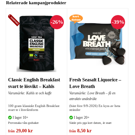
Relaterade kampanjprodukter
Classic English Breakfast
Fresh Seasalt Liquorice –
svart te lösvikt – Kahls
Love Breath
Varumärke: Kahls te och kaffe
Varumärke: Love Breath – få en
attraktiv andedräkt
100 gram klassiskt English Breakfast
(bäst före 9/9-2026) En kyss av heta
svart te i lösviktsform
stränder
I lager 10+
I lager 20+
Provsmaka våra godsaker
Sänkt pris pga kort datum, ät snart
29,00 kr
8,50 kr
från
från