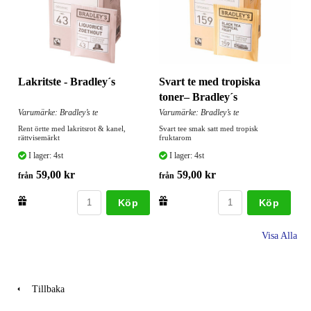
Lakritste - Bradley´s
Svart te med tropiska
toner– Bradley´s
Varumärke: Bradley’s te
Varumärke: Bradley’s te
Rent örtte med lakritsrot & kanel,
Svart tee smak satt med tropisk
rättvisemärkt
fruktarom
I lager: 4st
I lager: 4st
59,00 kr
59,00 kr
från
från
Köp
Köp
Visa Alla
Tillbaka