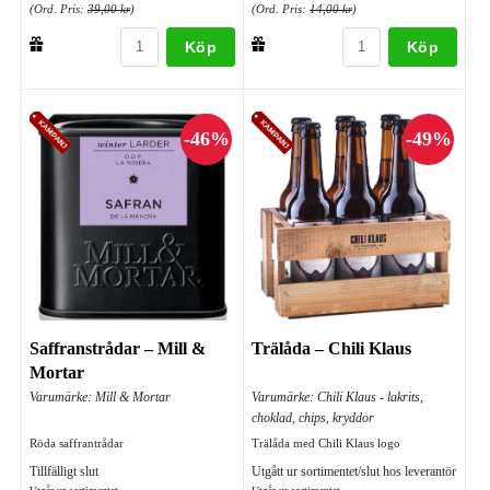
(Ord. Pris:
39,00 kr
)
(Ord. Pris:
14,00 kr
)
Köp
Köp
Saffranstrådar – Mill &
Trälåda – Chili Klaus
Mortar
Varumärke: Mill & Mortar
Varumärke: Chili Klaus - lakrits,
choklad, chips, kryddor
Röda saffrantrådar
Trälåda med Chili Klaus logo
Tillfälligt slut
Utgått ur sortimentet/slut hos leverantör