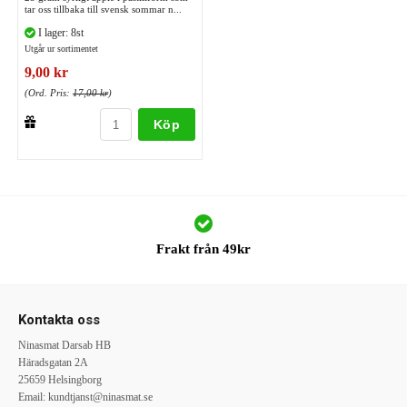
tar oss tillbaka till svensk sommar n...
I lager: 8st
Utgår ur sortimentet
9,00 kr
(Ord. Pris:
17,00 kr
)
Köp
Frakt från 49kr
Kontakta oss
Ninasmat Darsab HB
Häradsgatan 2A
25659 Helsingborg
Email:
kundtjanst@ninasmat.se