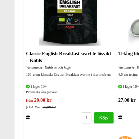
Classic English Breakfast svart te lösvikt
Tetång lit
– Kahls
Varumärke: Kahls te och kaffe
Varumärke: Ka
100 gram klassiskt English Breakfast svart te i lösviktsform
4,5 cm tetång 
I lager 10+
I lager 10+
Provsmaka våra godsaker
29,00 kr
27,00 kr
från
(Ord. Pris:
39,00 kr
)
Köp