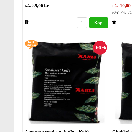
39,00 kr
10,00 
från
från
(Ord. Pris:
36
Köp
Amaretto smaksatt kaffe – Kahls
Choklad s