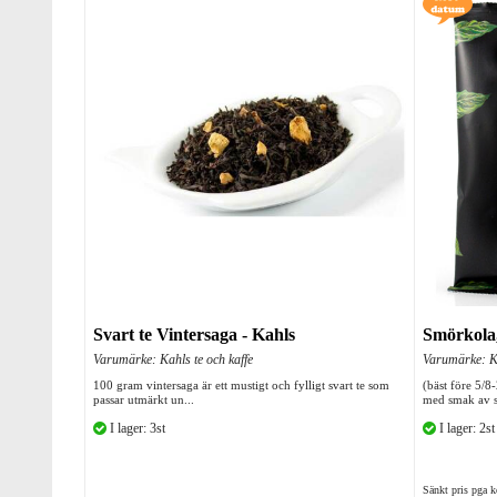
Svart te Vintersaga - Kahls
Smörkola,
Varumärke: Kahls te och kaffe
Varumärke: Ka
100 gram vintersaga är ett mustigt och fylligt svart te som
(bäst före 5/
passar utmärkt un...
med smak av 
I lager: 3st
I lager: 2st
Sänkt pris pga k