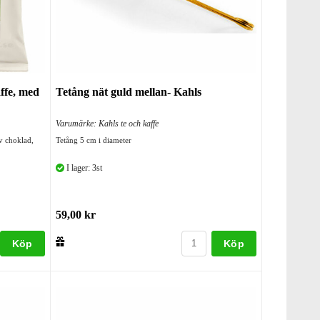
ffe, med
Tetång nät guld mellan- Kahls
Varumärke: Kahls te och kaffe
v choklad,
Tetång 5 cm i diameter
I lager: 3st
59,00 kr
Köp
Köp