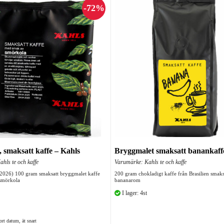
 smaksatt kaffe – Kahls
Bryggmalet smaksatt banankaffe
hls te och kaffe
Varumärke: Kahls te och kaffe
8-2026) 100 gram smaksatt bryggmalet kaffe
200 gram chokladigt kaffe från Brasilien smak
smörkola
bananarom
I lager: 4st
ort datum, ät snart