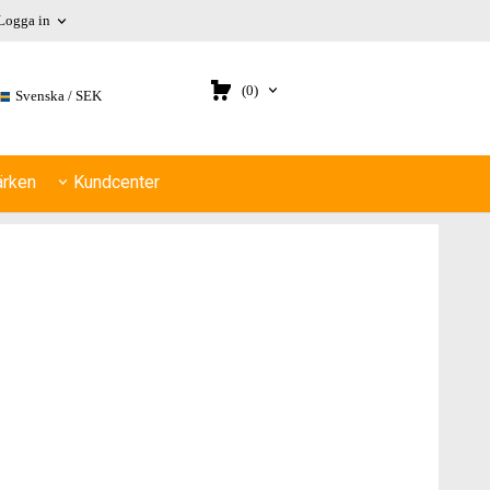
Logga in
(0)
Svenska
SEK
rken
Kundcenter