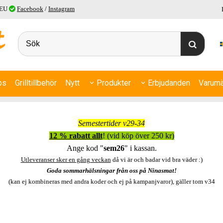
 EU
Facebook
/
Instagram
ps
Grilltillbehör
Nytt
Produkter
Erbjudanden
Varumä
Semestertider v29-34
12 % rabatt allt
! (vid köp över 250 kr)
Ange kod "
sem26
" i kassan.
Utleveranser sker en gång veckan
då vi är och badar vid bra väder :)
Goda sommarhälsningar från oss på Ninasmat!
(kan ej kombineras med andra koder och ej på kampanjvaror), gäller tom v34