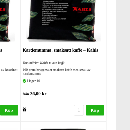
ls
Kardemumma, smaksatt kaffe – Kahls
Varumärke: Kahls te och kaffe
 av hasselnöt
100 gram bryggmalet smaksatt kaffe med smak av
kardemumma
I lager 10+
36,00 kr
från
Köp
Köp