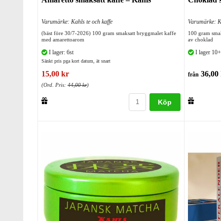
Varumärke: Kahls te och kaffe
Varumärke: Ka
(bäst före 30/7-2026) 100 gram smaksatt bryggmalet kaffe
100 gram smak
med amarettoarom
av choklad
I lager: 6st
I lager 10+
Sänkt pris pga kort datum, ät snart
15,00 kr
36,00 
från
(Ord. Pris:
44,00 kr
)
Köp