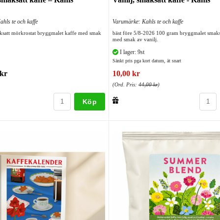
hls te och kaffe
Varumärke: Kahls te och kaffe
satt mörkrostat bryggmalet kaffe med smak
bäst före 5/8-2026 100 gram bryggmalet smaks
med smak av vanilj.
I lager: 9st
Sänkt pris pga kort datum, ät snart
kr
10,00 kr
(Ord. Pris:
44,00 kr
)
Köp