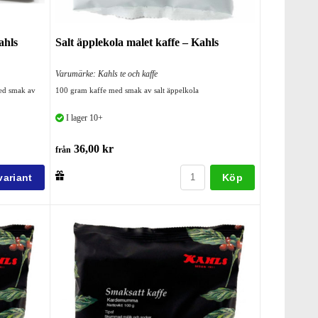
ahls
Salt äpplekola malet kaffe – Kahls
Varumärke: Kahls te och kaffe
med smak av
100 gram kaffe med smak av salt äppelkola
I lager 10+
36,00 kr
från
Köp