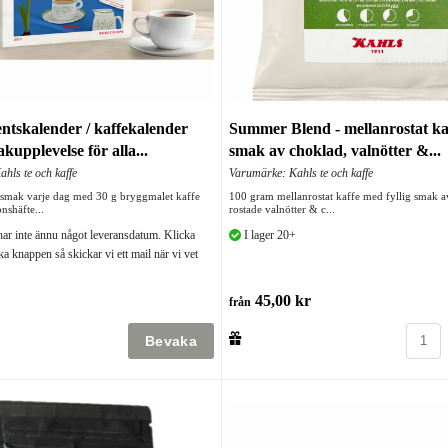
ntskalender / kaffekalender
Summer Blend - mellanrostat ka
kupplevelse för alla...
smak av choklad, valnötter &...
hls te och kaffe
Varumärke: Kahls te och kaffe
y smak varje dag med 30 g bryggmalet kaffe
100 gram mellanrostat kaffe med fyllig smak a
nshäfte...
rostade valnötter & c...
har inte ännu något leveransdatum. Klicka
I lager 20+
a knappen så skickar vi ett mail när vi vet
45,00 kr
från