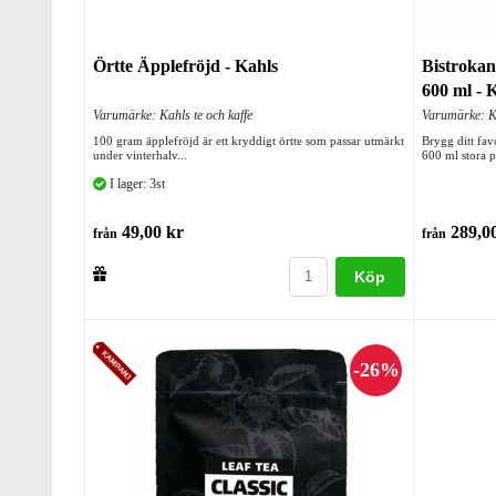
Örtte Äpplefröjd - Kahls
Bistrokann
600 ml - 
Varumärke: Kahls te och kaffe
Varumärke: Ka
100 gram äpplefröjd är ett kryddigt örtte som passar utmärkt
Brygg ditt fav
under vinterhalv...
600 ml stora p
I lager: 3st
49,00 kr
289,00
från
från
Köp