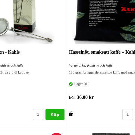
en - Kahls
Hasselnöt, smaksatt kaffe – Kah
hls te och kaffe
Varumärke: Kahls te och kaffe
för ca 2-3 dl kopp te.
100 gram bryggmalet smaksatt kaffe med smak
I lager 20+
36,00 kr
från
Köp