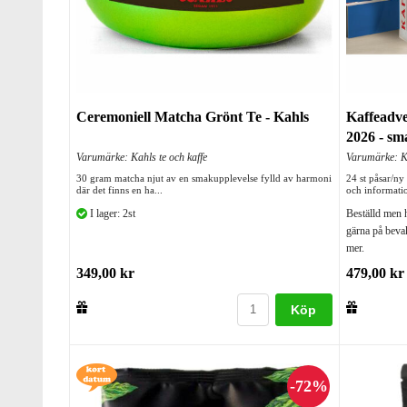
Ceremoniell Matcha Grönt Te - Kahls
Kaffeadve
2026 - sma
Varumärke: Kahls te och kaffe
Varumärke: Ka
30 gram matcha njut av en smakupplevelse fylld av harmoni
24 st påsar/n
där det finns en ha...
och informatio
I lager: 2st
Beställd men 
gärna på bevak
mer.
349,00 kr
479,00 kr
Köp