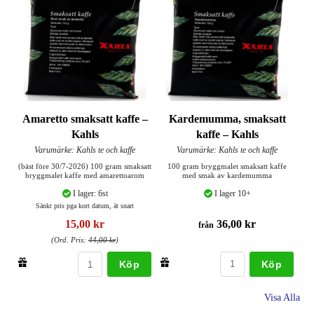
Kardemumma, smaksatt
Amaretto smaksatt kaffe –
kaffe – Kahls
Kahls
Varumärke: Kahls te och kaffe
Varumärke: Kahls te och kaffe
100 gram bryggmalet smaksatt kaffe
(bäst före 30/7-2026) 100 gram smaksatt
med smak av kardemumma
bryggmalet kaffe med amarettoarom
I lager 10+
I lager: 6st
Sänkt pris pga kort datum, ät snart
36,00 kr
15,00 kr
från
(Ord. Pris:
44,00 kr
)
Köp
Köp
Visa Alla