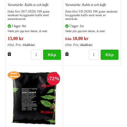
Varumärke: Kahls te och kaffe
Varumärke: Kahls te och kaffe
(bäst före 30/7-2026) 100 gram
(bäst före 5/8-2026) 100 gram smaksatt
smaksatt bryggmalet kaffe med
bryggmalet kaffe med smak av
amarettoarom
smörkola
I lager: 6st
I lager: 2st
Sänkt pris pga kort datum, ät snart
Sänkt pris pga kort datum, ät snart
15,00 kr
10,00 kr
från
(Ord. Pris:
44,00 kr
)
(Ord. Pris:
36,00 kr
)
Köp
Köp