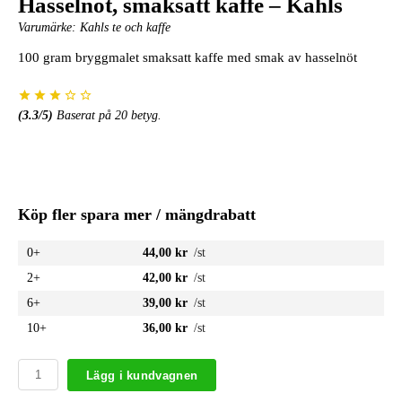
Hasselnöt, smaksatt kaffe – Kahls
Varumärke:
Kahls te och kaffe
100 gram bryggmalet smaksatt kaffe med smak av hasselnöt
(
3.3
/5)
Baserat på
20
betyg.
Köp fler spara mer / mängdrabatt
0+
44,00 kr
/st
2+
42,00 kr
/st
6+
39,00 kr
/st
10+
36,00 kr
/st
Lägg i kundvagnen