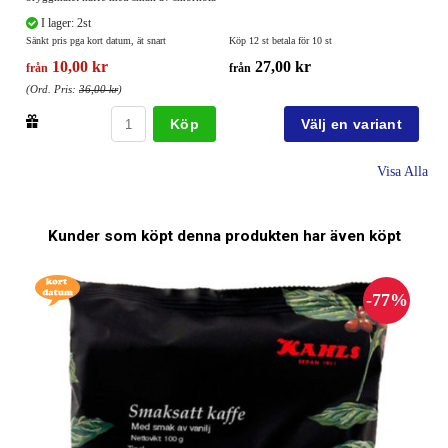
I lager: 2st
Sänkt pris pga kort datum, ät snart
Köp 12 st betala för 10 st
10,00 kr
27,00 kr
från
från
(Ord. Pris:
36,00 kr
)
Köp
Visa Alla
Kunder som köpt denna produkten har även köpt