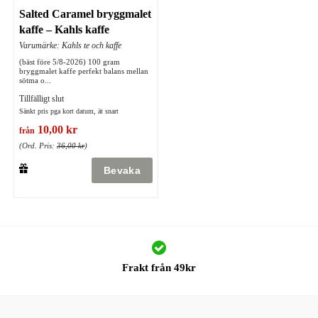
Salted Caramel bryggmalet
kaffe – Kahls kaffe
Varumärke: Kahls te och kaffe
(bäst före 5/8-2026) 100 gram
bryggmalet kaffe perfekt balans mellan
sötma o...
Tillfälligt slut
Sänkt pris pga kort datum, ät snart
10,00 kr
från
(Ord. Pris:
36,00 kr
)
Frakt från 49kr