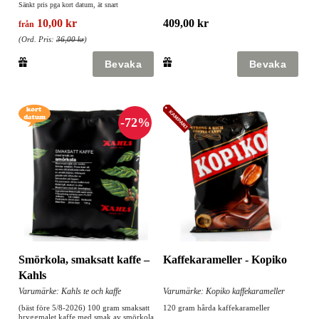
Sänkt pris pga kort datum, ät snart
10,00 kr
409,00 kr
från
(Ord. Pris:
36,00 kr
)
Smörkola, smaksatt kaffe –
Kaffekarameller - Kopiko
Kahls
Varumärke: Kahls te och kaffe
Varumärke: Kopiko kaffekarameller
(bäst före 5/8-2026) 100 gram smaksatt
120 gram hårda kaffekarameller
bryggmalet kaffe med smak av smörkola