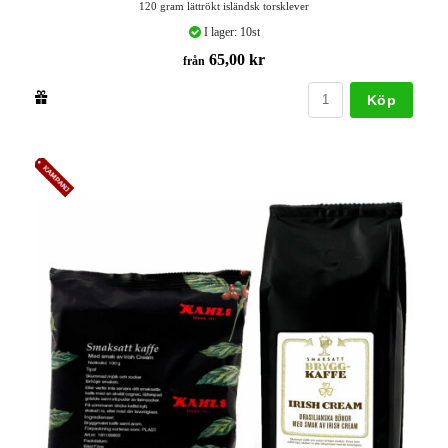
120 gram lättrökt isländsk torsklever
I lager: 10st
65,00 kr
från
Köp