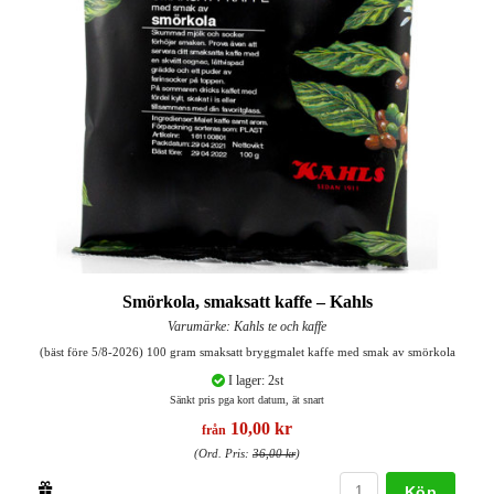
Smörkola, smaksatt kaffe – Kahls
Varumärke: Kahls te och kaffe
(bäst före 5/8-2026) 100 gram smaksatt bryggmalet kaffe med smak av smörkola
I lager: 2st
Sänkt pris pga kort datum, ät snart
10,00 kr
från
(Ord. Pris:
36,00 kr
)
Köp