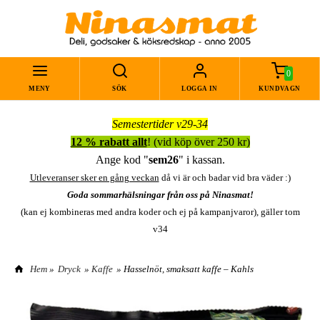
0
MENY
SÖK
LOGGA IN
KUNDVAGN
Semestertider v29-34
12 % rabatt allt
! (vid köp över 250 kr)
Ange kod "
sem26
" i kassan.
Utleveranser sker en gång veckan
då vi är och badar vid bra väder :)
Goda sommarhälsningar från oss på Ninasmat!
(kan ej kombineras med andra koder och ej på kampanjvaror), gäller tom
v34
Hem
»
Dryck
»
Kaffe
» Hasselnöt, smaksatt kaffe – Kahls