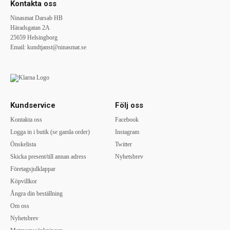
Kontakta oss
Ninasmat Darsab HB
Häradsgatan 2A
25659 Helsingborg
Email:
kundtjanst@ninasmat.se
Kundservice
Följ oss
Kontakta oss
Facebook
Logga in i butik (se gamla order)
Instagram
Önskelista
Twitter
Skicka present/till annan adress
Nyhetsbrev
Företagsjulklappar
Köpvillkor
Ångra din beställning
Om oss
Nyhetsbrev