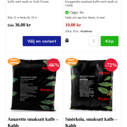
kaffe med smak av Irish Cream
bryggmalet smaksatt kaffe med smak av
vanilj.
I lager: 9st
Köp 12 st betala för 10 st
Sänkt pris pga kort datum, ät snart
36,00 kr
10,00 kr
från
(Ord. Pris:
44,00 kr
)
Köp
Amaretto smaksatt kaffe –
Smörkola, smaksatt kaffe –
Kahls
Kahls