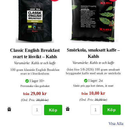
Smörkola, smaksatt kaffe –
Classic English Breakfast
Kahls
svart te lösvikt – Kahls
Varumärke: Kahls te och kaffe
Varumärke: Kahls te och kaffe
(bäst före 5/8-2026) 100 gram smaksatt
100 gram klassiskt English Breakfast
bryggmalet kaffe med smak av smörkola
svart te i lösviktsform
I lager: 2st
I lager 10+
Sänkt pris pga kort datum, ät snart
Provsmaka våra godsaker
10,00 kr
29,00 kr
från
från
(Ord. Pris:
36,00 kr
)
(Ord. Pris:
39,00 kr
)
Köp
Köp
Visa Alla