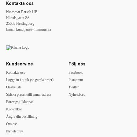
Kontakta oss
Ninasmat Darsab HB
Häradsgatan 2A
25659 Helsingborg
Email:
kundtjanst@ninasmat.se
Kundservice
Följ oss
Kontakta oss
Facebook
Logga in i butik (se gamla order)
Instagram
Önskelista
Twitter
Skicka present/till annan adress
Nyhetsbrev
Företagsjulklappar
Köpvillkor
Ångra din beställning
Om oss
Nyhetsbrev