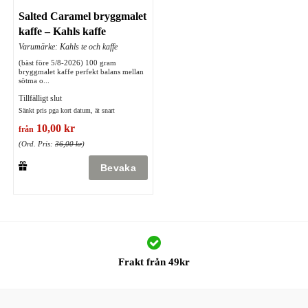
Salted Caramel bryggmalet
kaffe – Kahls kaffe
Varumärke: Kahls te och kaffe
(bäst före 5/8-2026) 100 gram
bryggmalet kaffe perfekt balans mellan
sötma o...
Tillfälligt slut
Sänkt pris pga kort datum, ät snart
10,00 kr
från
(Ord. Pris:
36,00 kr
)
Frakt från 49kr