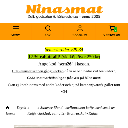
0
MENY
SÖK
LOGGA IN
KUNDVAGN
Semestertider v29-34
12 % rabatt allt
! (vid köp över 250 kr)
Ange kod "
sem26
" i kassan.
Utleveranser sker en gång veckan
då vi är och badar vid bra väder :)
Goda sommarhälsningar från oss på Ninasmat!
(kan ej kombineras med andra koder och ej på kampanjvaror), gäller tom
v34
Dryck
»
» Summer Blend - mellanrostat kaffe, med smak av
Hem
»
Kaffe
choklad, valnötter & citrusskal - Kahls