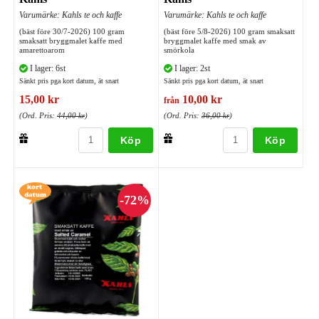
Varumärke: Kahls te och kaffe
Varumärke: Kahls te och kaffe
(bäst före 30/7-2026) 100 gram
(bäst före 5/8-2026) 100 gram smaksatt
smaksatt bryggmalet kaffe med
bryggmalet kaffe med smak av
amarettoarom
smörkola
I lager: 6st
I lager: 2st
Sänkt pris pga kort datum, ät snart
Sänkt pris pga kort datum, ät snart
15,00 kr
10,00 kr
från
(Ord. Pris:
44,00 kr
)
(Ord. Pris:
36,00 kr
)
Köp
Köp