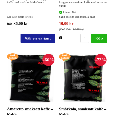
kaffe med smak av Irish Cream
bryggmalet smaksatt kaffe med smak av
vanilj.
I lager: 9st
Köp 12 st betala för 10 st
Sänkt pris pga kort datum, ät snart
36,00 kr
10,00 kr
från
(Ord. Pris:
44,00 kr
)
Köp
Amaretto smaksatt kaffe –
Smörkola, smaksatt kaffe –
Kahls
Kahls