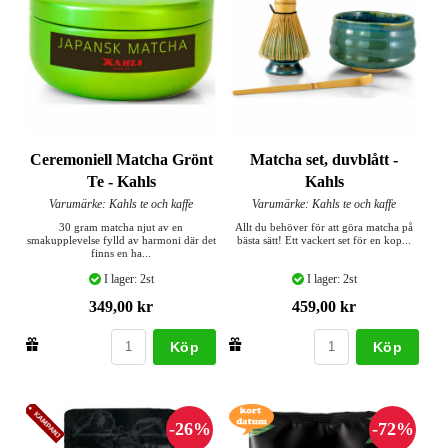
Ceremoniell Matcha Grönt
Matcha set, duvblått -
Te - Kahls
Kahls
Varumärke: Kahls te och kaffe
Varumärke: Kahls te och kaffe
30 gram matcha njut av en
Allt du behöver för att göra matcha på
smakupplevelse fylld av harmoni där det
bästa sätt! Ett vackert set för en kop...
finns en ha...
I lager: 2st
I lager: 2st
349,00 kr
459,00 kr
Köp
Köp