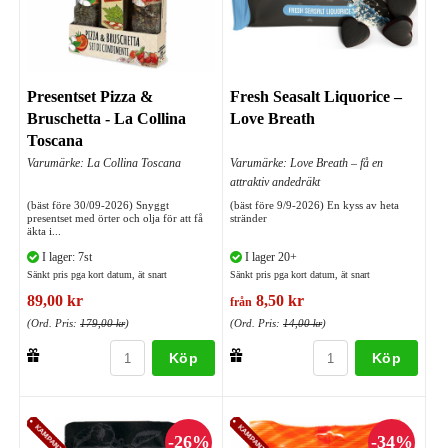
Presentset Pizza &
Fresh Seasalt Liquorice –
Bruschetta - La Collina
Love Breath
Toscana
Varumärke: La Collina Toscana
Varumärke: Love Breath – få en
attraktiv andedräkt
(bäst före 30/09-2026) Snyggt
(bäst före 9/9-2026) En kyss av heta
presentset med örter och olja för att få
stränder
äkta i...
I lager: 7st
I lager 20+
Sänkt pris pga kort datum, ät snart
Sänkt pris pga kort datum, ät snart
89,00 kr
8,50 kr
från
(Ord. Pris:
179,00 kr
)
(Ord. Pris:
14,00 kr
)
Köp
Köp