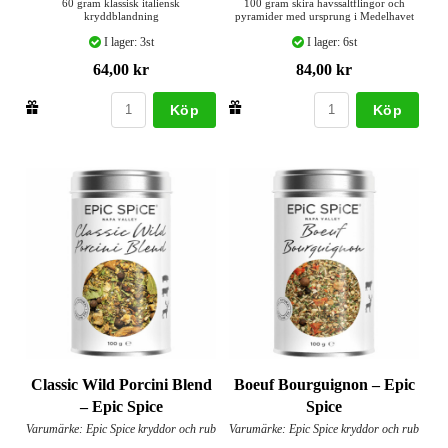
60 gram klassisk italiensk
100 gram skira havssaltflingor och
kryddblandning
pyramider med ursprung i Medelhavet
I lager: 3st
I lager: 6st
64,00 kr
84,00 kr
Köp
Köp
Classic Wild Porcini Blend
Boeuf Bourguignon – Epic
– Epic Spice
Spice
Varumärke: Epic Spice kryddor och rub
Varumärke: Epic Spice kryddor och rub