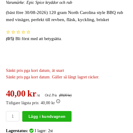
Varumärke:
Epic Spice kryddor och rub
(bäst före 30/08-2026) 120 gram North Carolina style BBQ rub
med vinäger, perfekt till revben, fläsk, kyckling, brisket
(
0
/5)
Bli först med att betygsätta.
Sänkt pris pga kort datum, ät snart
Sänkt pris pga kort datum. Gäller så långt lagret räcker.
40,00 kr
/st
Ord. Pris
(89,00 kr)
Tidigare lägsta pris:
40,00 kr
Lägg i kundvagnen
Lagerstatus:
I lager: 2st