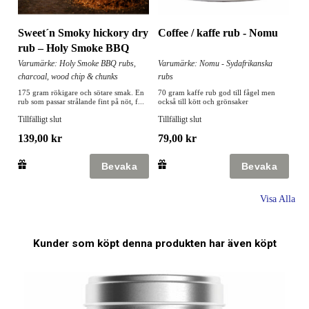
Sweet´n Smoky hickory dry
Coffee / kaffe rub - Nomu
rub – Holy Smoke BBQ
Varumärke: Holy Smoke BBQ rubs,
Varumärke: Nomu - Sydafrikanska
charcoal, wood chip & chunks
rubs
175 gram rökigare och sötare smak. En
70 gram kaffe rub god till fågel men
rub som passar strålande fint på nöt, f...
också till kött och grönsaker
Tillfälligt slut
Tillfälligt slut
139,00 kr
79,00 kr
Visa Alla
Kunder som köpt denna produkten har även köpt