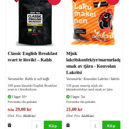
Classic English Breakfast
Mjuk
svart te lösvikt – Kahls
lakritskonfektyr/marmeladgodis
smak av tjära - Kouvolan
Lakritsi
Varumärke: Kahls te och kaffe
Varumärke: Kouvolan Lakritsi / lakrits
100 gram klassiskt English Breakfast
150 gram smarrig mjuk söt
svart te i lösviktsform
lakritskonfektyr med smak av tjära
I lager 10+
I lager: 5st
Provsmaka våra godsaker
Provsmaka våra godsaker
29,00 kr
21,00 kr
från
(Ord. Pris:
39,00 kr
)
(Ord. Pris:
32,00 kr
)
Köp
Köp