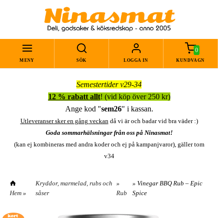
0
MENY
SÖK
LOGGA IN
KUNDVAGN
Semestertider v29-34
12 % rabatt allt
! (vid köp över 250 kr)
Ange kod "
sem26
" i kassan.
Utleveranser sker en gång veckan
då vi är och badar vid bra väder :)
Goda sommarhälsningar från oss på Ninasmat!
(kan ej kombineras med andra koder och ej på kampanjvaror), gäller tom
v34
Kryddor, marmelad, rubs och
»
» Vinegar BBQ Rub – Epic
Hem
»
såser
Rub
Spice