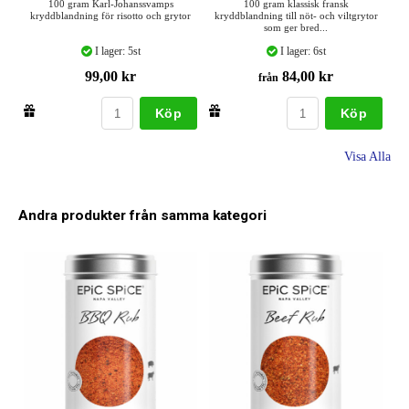
100 gram Karl-Johanssvamps
100 gram klassisk fransk
kryddblandning för risotto och grytor
kryddblandning till nöt- och viltgrytor
som ger bred...
I lager: 5st
I lager: 6st
99,00 kr
84,00 kr
från
Köp
Köp
Visa Alla
Andra produkter från samma kategori