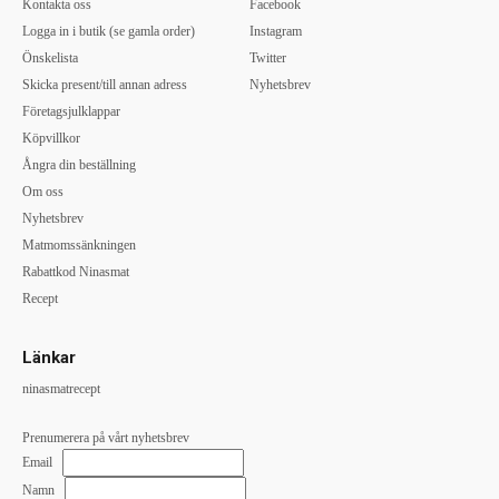
Kontakta oss
Facebook
Logga in i butik (se gamla order)
Instagram
Önskelista
Twitter
Skicka present/till annan adress
Nyhetsbrev
Företagsjulklappar
Köpvillkor
Ångra din beställning
Om oss
Nyhetsbrev
Matmomssänkningen
Rabattkod Ninasmat
Recept
Länkar
ninasmatrecept
Prenumerera på vårt nyhetsbrev
Email
Namn