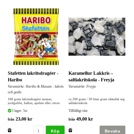
Karamellur Lakkris –
Stafetten lakritsdragéer -
saltlakritskola - Freyja
Haribo
Varumärke: Freyja
Varumärke: Haribo & Maoam - lakrits
och godis
ca 200 gram / 30 bitar gram isländsk seg
160 gram lakritsdragéer ananas,
saltlakritskola
jordgubbe, hallon, apelsin eller citron
Tillfälligt slut
I lager: 5st
49,00 kr
23,00 kr
från
från
Köp