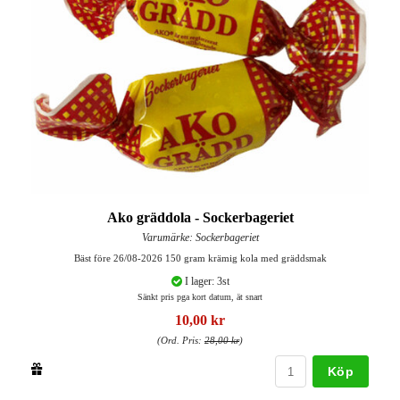
Ako gräddola - Sockerbageriet
Varumärke: Sockerbageriet
Bäst före 26/08-2026 150 gram krämig kola med gräddsmak
I lager: 3st
Sänkt pris pga kort datum, ät snart
10,00 kr
(Ord. Pris:
28,00 kr
)
Köp