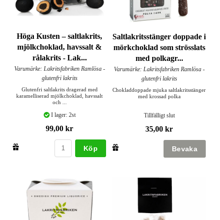
Höga Kusten – saltlakrits,
Saltlakritsstänger doppade i
mjölkchoklad, havssalt &
mörkchoklad som strösslats
rålakrits - Lak...
med polkagr...
Varumärke: Lakritsfabriken Ramlösa -
Varumärke: Lakritsfabriken Ramlösa -
glutenfri lakrits
glutenfri lakrits
Glutenfri saltlakrits dragerad med
Chokladdoppade mjuka saltlakritsstänger
karamelliserad mjölkchoklad, havssalt
med krossad polka
och ...
I lager: 2st
Tillfälligt slut
99,00 kr
35,00 kr
Köp