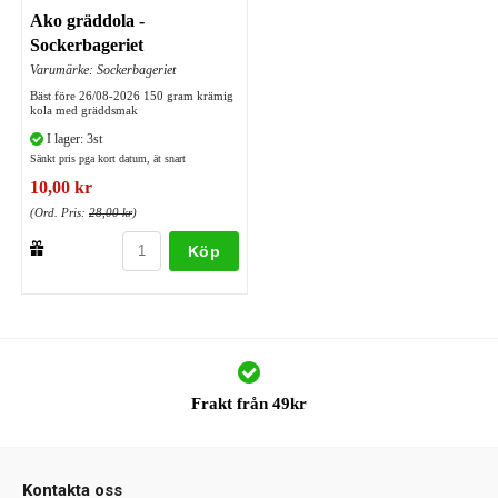
Ako gräddola -
Sockerbageriet
Varumärke: Sockerbageriet
Bäst före 26/08-2026 150 gram krämig
kola med gräddsmak
I lager: 3st
Sänkt pris pga kort datum, ät snart
10,00 kr
(Ord. Pris:
28,00 kr
)
Köp
Frakt från 49kr
Kontakta oss