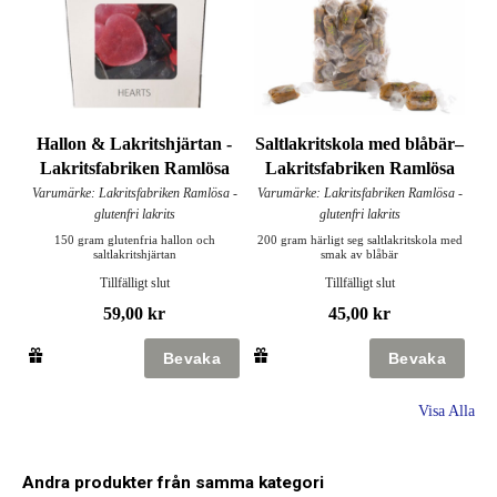
Hallon & Lakritshjärtan -
Saltlakritskola med blåbär–
Lakritsfabriken Ramlösa
Lakritsfabriken Ramlösa
Varumärke: Lakritsfabriken Ramlösa -
Varumärke: Lakritsfabriken Ramlösa -
glutenfri lakrits
glutenfri lakrits
150 gram glutenfria hallon och
200 gram härligt seg saltlakritskola med
saltlakritshjärtan
smak av blåbär
Tillfälligt slut
Tillfälligt slut
59,00 kr
45,00 kr
Visa Alla
Andra produkter från samma kategori