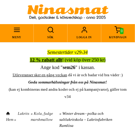
0
MENY
SÖK
LOGGA IN
KUNDVAGN
Semestertider v29-34
12 % rabatt allt
! (vid köp över 250 kr)
Ange kod "
sem26
" i kassan.
Utleveranser sker en gång veckan
då vi är och badar vid bra väder :)
Goda sommarhälsningar från oss på Ninasmat!
(kan ej kombineras med andra koder och ej på kampanjvaror), gäller tom
v34
Lakrits
»
Kola, fudge
» Winter dream - polka och
Hem
»
marshmallow
saltlakritskola – Lakritsfabriken
Ramlösa