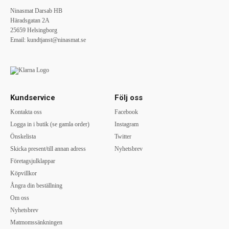
Ninasmat Darsab HB
Häradsgatan 2A
25659 Helsingborg
Email:
kundtjanst@ninasmat.se
Kundservice
Följ oss
Kontakta oss
Facebook
Logga in i butik (se gamla order)
Instagram
Önskelista
Twitter
Skicka present/till annan adress
Nyhetsbrev
Företagsjulklappar
Köpvillkor
Ångra din beställning
Om oss
Nyhetsbrev
Matmomssänkningen