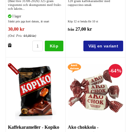
(Bäst före 31/08-2026) 325 gram
120 gram kaffekarameller med
vingummi och skumgummi med frukt-
cappuccino-smak
och lakrits...
I lager
Sänkt pris pga kort datum, ät snart
Köp 12 st betala för 10 st
30,00 kr
27,00 kr
från
(Ord. Pris:
64,00 kr
)
Köp
Kaffekarameller - Kopiko
Ako chokkola -