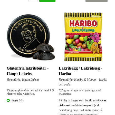
Glutenfria lakritsbåtar -
Lakritsägg / Lakridsæg -
Haupt Lakrits
Haribo
Varumärke: Haupt Lakrits
Varumärke: Haribo & Maoam - lakrits
och godis
45 gram glutenfria lakritsbåtar med 9 %
325 gram dragerade lakritsägg med
rålakrits från Kalabrien.
fruktsmak
I lager 10+
På väg in i lager som beräknas
skickas
cirka mitten/slutet augusti
(vid
beställning ihop med andra varor så
kommer allt levereras samtidigt).