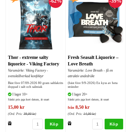
Thor - extreme salty
Fresh Seasalt Liquorice –
liquorice - Viking Factory
Love Breath
Varumärke: Viking Factory -
Varumärke: Love Breath – få en
svensktillverkad konfektyr
attraktiv andedräkt
Bäst före 07/09-2026 80 gram saltlakrits
(bäst före 9/9-2026) En kyss av heta
doppad i salt och salmiak
stränder
I lager 10+
I lager 20+
Sänkt pris pga kort datum, ät snart
Sänkt pris pga kort datum, ät snart
15,00 kr
8,50 kr
från
(Ord. Pris:
39,00 kr
)
(Ord. Pris:
14,00 kr
)
Köp
Köp