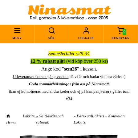
0
MENY
SÖK
LOGGA IN
KUNDVAGN
Semestertider v29-34
12 % rabatt allt
! (vid köp över 250 kr)
Ange kod "
sem26
" i kassan.
Utleveranser sker en gång veckan
då vi är och badar vid bra väder :)
Goda sommarhälsningar från oss på Ninasmat!
(kan ej kombineras med andra koder och ej på kampanjvaror), gäller tom
v34
Lakrits
»
Saltlakrits och
» Färsk saltlakrits – Kouvolan
Hem
»
salmiak
Lakritsi