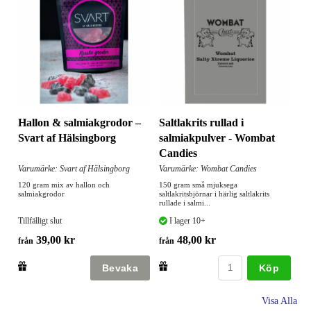
Hallon & salmiakgrodor –
Saltlakrits rullad i
Svart af Hälsingborg
salmiakpulver - Wombat
Candies
Varumärke: Svart af Hälsingborg
Varumärke: Wombat Candies
120 gram mix av hallon och
150 gram små mjuksega
salmiakgrodor
saltlakritsbjörnar i härlig saltlakrits
rullade i salmi...
Tillfälligt slut
I lager 10+
39,00 kr
48,00 kr
från
från
Köp
Visa Alla