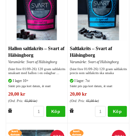
Hallon saltlakrits – Svart af
Saltlakrits – Svart af
Hälsingborg
Hälsingborg
Varumärke: Svart af Hälsingborg
Varumärke: Svart af Hälsingborg
(bäst före 01/09-26) 120 gram saltlakrits
(bäst före 01/09-26) 120 gram saltlakrits
smaksatt med hallon i en oslagbar ...
precis som saltlakrits ska smaka
I lager 10+
I lager: 7st
Sänkt pris pga kort datum, ät snart
Sänkt pris pga kort datum, ät snart
20,00 kr
20,00 kr
(Ord. Pris:
45,00 kr
)
(Ord. Pris:
45,00 kr
)
Köp
Köp