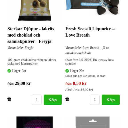
Fresh Seasalt Liquorice –
Sterkar Djúpur - lakrits
Love Breath
med choklad och
salmiakpulver - Freyja
Varumärke: Love Breath – få en
Varumärke: Freyja
attraktiv andedräkt
(bäst före 9/9-2026) En kyss av heta
100 gram chokladöverdragen lakrits
stränder
täckt med lakritspulver
I lager 20+
I lager: 3st
Sänkt pris pga kort datum, ät snart
8,50 kr
29,00 kr
från
från
(Ord. Pris:
14,00 kr
)
Köp
Köp