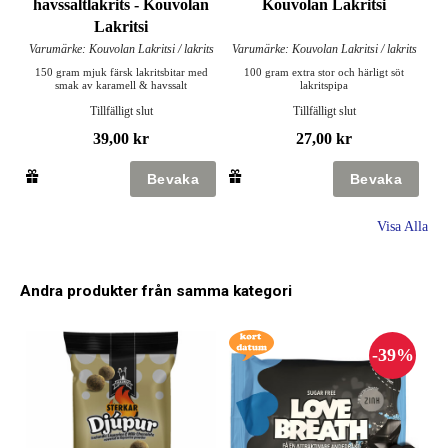
havssaltlakrits - Kouvolan
Kouvolan Lakritsi
Lakritsi
Varumärke: Kouvolan Lakritsi / lakrits
Varumärke: Kouvolan Lakritsi / lakrits
150 gram mjuk färsk lakritsbitar med
100 gram extra stor och härligt söt
smak av karamell & havssalt
lakritspipa
Tillfälligt slut
Tillfälligt slut
39,00 kr
27,00 kr
Visa Alla
Andra produkter från samma kategori