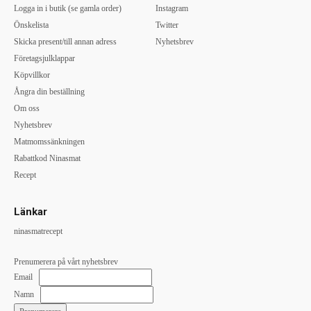
Logga in i butik (se gamla order)
Instagram
Önskelista
Twitter
Skicka present/till annan adress
Nyhetsbrev
Företagsjulklappar
Köpvillkor
Ångra din beställning
Om oss
Nyhetsbrev
Matmomssänkningen
Rabattkod Ninasmat
Recept
Länkar
ninasmatrecept
Prenumerera på vårt nyhetsbrev
Email
Namn