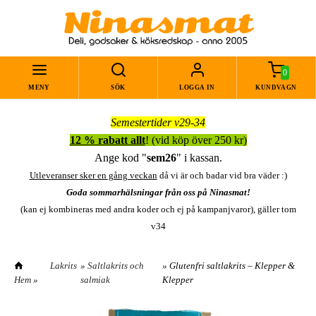
0
MENY
SÖK
LOGGA IN
KUNDVAGN
Semestertider v29-34
12 % rabatt allt
! (vid köp över 250 kr)
Ange kod "
sem26
" i kassan.
Utleveranser sker en gång veckan
då vi är och badar vid bra väder :)
Goda sommarhälsningar från oss på Ninasmat!
(kan ej kombineras med andra koder och ej på kampanjvaror), gäller tom
v34
Lakrits
»
Saltlakrits och
» Glutenfri saltlakrits – Klepper &
Hem
»
salmiak
Klepper