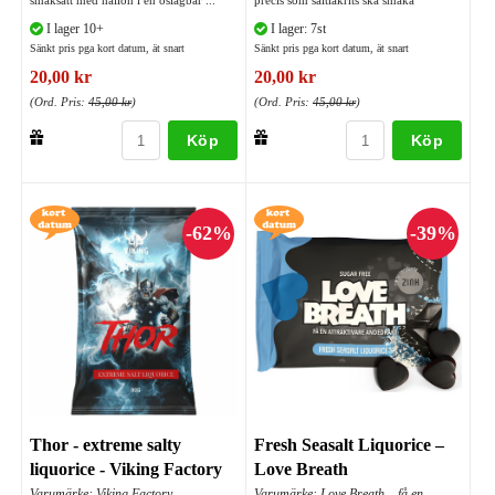
smaksatt med hallon i en oslagbar ...
precis som saltlakrits ska smaka
I lager 10+
I lager: 7st
Sänkt pris pga kort datum, ät snart
Sänkt pris pga kort datum, ät snart
20,00 kr
20,00 kr
(Ord. Pris:
45,00 kr
)
(Ord. Pris:
45,00 kr
)
Köp
Köp
Thor - extreme salty
Fresh Seasalt Liquorice –
liquorice - Viking Factory
Love Breath
Varumärke: Viking Factory -
Varumärke: Love Breath – få en