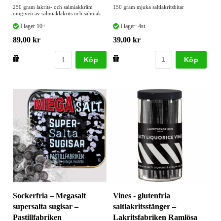
150 gram mjuka saltlakritsbitar
250 gram lakrits- och salmiakkräm
omgiven av salmiaklakrits och salmiak
I lager: 4st
I lager 10+
39,00 kr
89,00 kr
Köp
Köp
Sockerfria – Megasalt
Vines - glutenfria
supersalta sugisar –
saltlakritsstänger –
Pastillfabriken
Lakritsfabriken Ramlösa