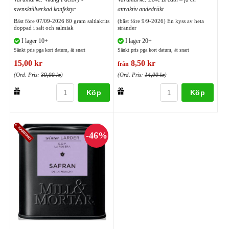
svensktillverkad konfektyr
attraktiv andedräkt
Bäst före 07/09-2026 80 gram saltlakrits
(bäst före 9/9-2026) En kyss av heta
doppad i salt och salmiak
stränder
I lager 10+
I lager 20+
Sänkt pris pga kort datum, ät snart
Sänkt pris pga kort datum, ät snart
15,00 kr
8,50 kr
från
(Ord. Pris:
39,00 kr
)
(Ord. Pris:
14,00 kr
)
Köp
Köp