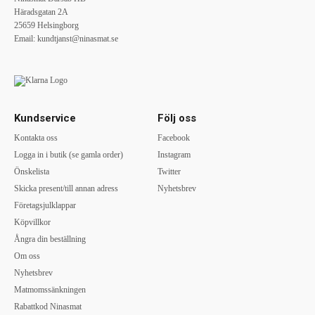
Häradsgatan 2A
25659 Helsingborg
Email:
kundtjanst@ninasmat.se
Kundservice
Följ oss
Kontakta oss
Facebook
Logga in i butik (se gamla order)
Instagram
Önskelista
Twitter
Skicka present/till annan adress
Nyhetsbrev
Företagsjulklappar
Köpvillkor
Ångra din beställning
Om oss
Nyhetsbrev
Matmomssänkningen
Rabattkod Ninasmat