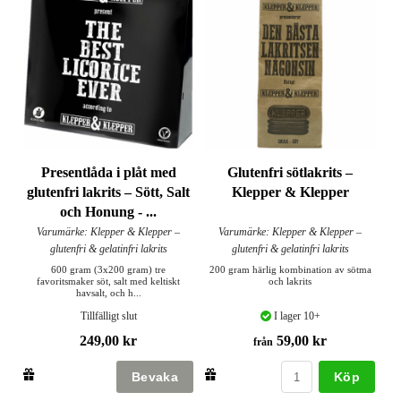
Presentlåda i plåt med
Glutenfri sötlakrits –
glutenfri lakrits – Sött, Salt
Klepper & Klepper
och Honung - ...
Varumärke: Klepper & Klepper –
Varumärke: Klepper & Klepper –
glutenfri & gelatinfri lakrits
glutenfri & gelatinfri lakrits
600 gram (3x200 gram) tre
200 gram härlig kombination av sötma
favoritsmaker söt, salt med keltiskt
och lakrits
havsalt, och h...
Tillfälligt slut
I lager 10+
249,00 kr
59,00 kr
från
Köp