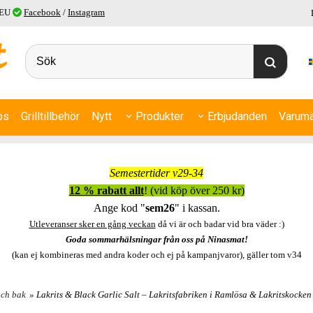
 EU
Facebook
/
Instagram
ps
Grilltillbehör
Nytt
Produkter
Erbjudanden
Varumä
Semestertider v29-34
12 % rabatt allt
! (vid köp över 250 kr)
Ange kod "
sem26
" i kassan.
Utleveranser sker en gång veckan
då vi är och badar vid bra väder :)
Goda sommarhälsningar från oss på Ninasmat!
(kan ej kombineras med andra koder och ej på kampanjvaror), gäller tom v34
och bak
» Lakrits & Black Garlic Salt – Lakritsfabriken i Ramlösa & Lakritskocken