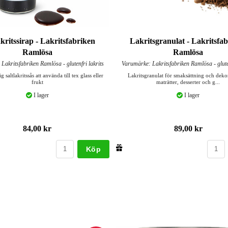
akritssirap - Lakritsfabriken
Lakritsgranulat - Lakritsfa
Ramlösa
Ramlösa
Lakritsfabriken Ramlösa - glutenfri lakrits
Varumärke: Lakritsfabriken Ramlösa - gluten
 saltlakritssås att använda till tex glass eller
Lakritsgranulat för smaksättning och deko
frukt
maträtter, desserter och g...
I lager
I lager
84,00 kr
89,00 kr
Köp