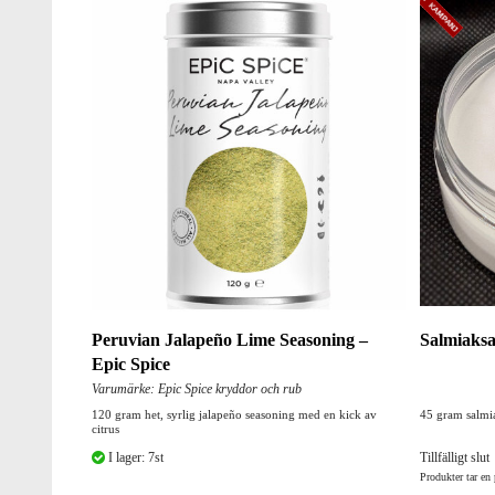
Peruvian Jalapeño Lime Seasoning –
Salmiaksa
Epic Spice
Varumärke: Epic Spice kryddor och rub
120 gram het, syrlig jalapeño seasoning med en kick av
45 gram salmia
citrus
I lager: 7st
Tillfälligt slut
Produkter tar en