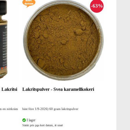
 Lakritsi
Lakritspulver - Svea karamellkokeri
om en nötkräm
bäst före 1/9-2026) 60 gram lakritspulver
I lager
Sänkt pris pga kort datum, ät snart