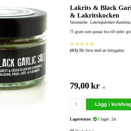
Lakrits & Black Garl
& Lakritskocken
Varumärke:
Lakritsfabriken Ramlösa -
75 gram som passar bra till stekt/ grill
(
0
/5)
Bli först med att betygsätta.
79,00 kr
/st
Lägg i kundva
Lagerstatus:
I lager: 2st