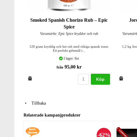
Smoked Spanish Chorizo Rub – Epic
Jor
Spice
Varumärke: Epic Spice kryddor och rub
Varumärke
120 gram kryddig och het rub med rökiga spansk toner.
1,2 kg Jo
Ett perfekt giftemål t...
I lager: 6st
95,00 kr
från
Köp
Tillbaka
Relaterade kampanjprodukter