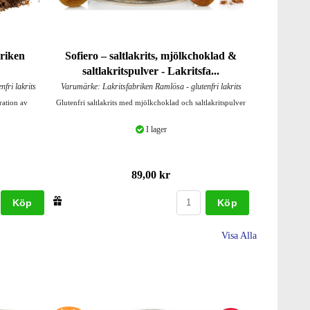
briken
Sofiero – saltlakrits, mjölkchoklad &
saltlakritspulver - Lakritsfa...
fri lakrits
Varumärke: Lakritsfabriken Ramlösa - glutenfri lakrits
ration av
Glutenfri saltlakrits med mjölkchoklad och saltlakritspulver
I lager
89,00 kr
Köp
Köp
Visa Alla