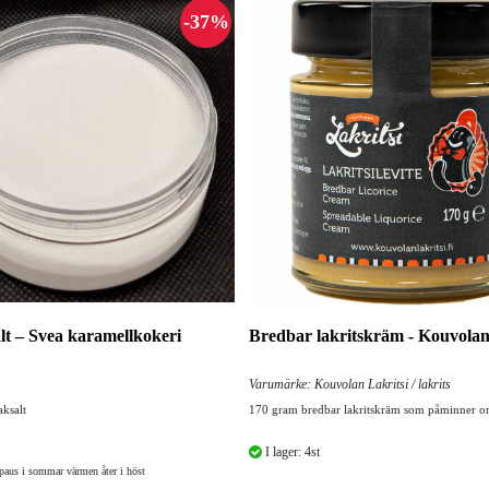
lt – Svea karamellkokeri
Bredbar lakritskräm - Kouvolan
Varumärke: Kouvolan Lakritsi / lakrits
ksalt
170 gram bredbar lakritskräm som påminner 
I lager: 4st
 paus i sommar värmen åter i höst