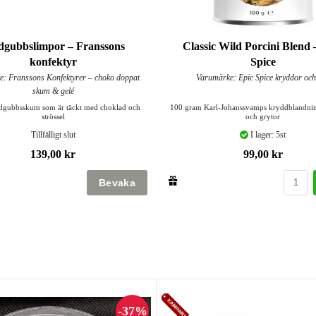
dgubbslimpor – Franssons
Classic Wild Porcini Blend 
konfektyr
Spice
: Franssons Konfektyrer – choko doppat
Varumärke: Epic Spice kryddor och
skum & gelé
rdgubbsskum som är täckt med choklad och
100 gram Karl-Johanssvamps kryddblandning
strössel
och grytor
Tillfälligt slut
I lager: 5st
139,00 kr
99,00 kr