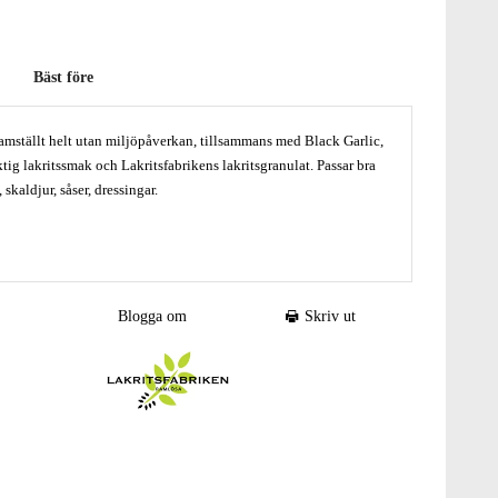
Bäst före
framställt helt utan miljöpåverkan, tillsammans med Black Garlic,
tig lakritssmak och Lakritsfabrikens lakritsgranulat. Passar bra
k, skaldjur, såser, dressingar.
lic fermenterad vitlök.
Blogga om
Skriv ut