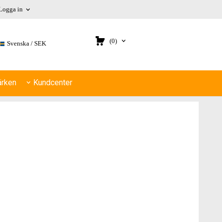
Logga in
(0)
Svenska
SEK
rken
Kundcenter