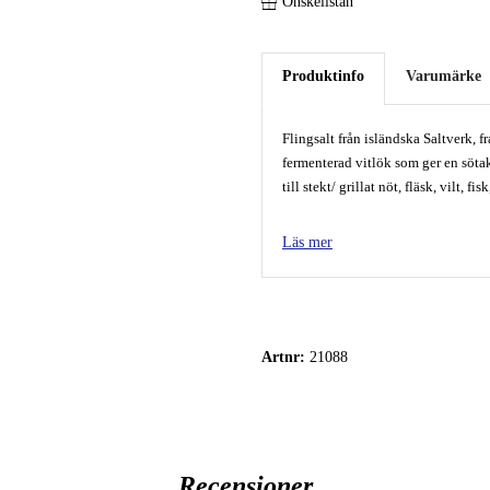
Önskelistan
Produktinfo
Varumärke
Flingsalt från isländska Saltverk, 
fermenterad vitlök som ger en sötak
till stekt/ grillat nöt, fläsk, vilt, fis
Läs mer
Ingredienser:
Havssalt, lakritsgranulat, black gar
Varje burk innehåller 75 gram.
Artnr:
21088
Recensioner