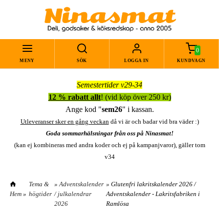
0
MENY
SÖK
LOGGA IN
KUNDVAGN
Semestertider v29-34
12 % rabatt allt
! (vid köp över 250 kr)
Ange kod "
sem26
" i kassan.
Utleveranser sker en gång veckan
då vi är och badar vid bra väder :)
Goda sommarhälsningar från oss på Ninasmat!
(kan ej kombineras med andra koder och ej på kampanjvaror), gäller tom
v34
Tema &
»
Adventskalender
» Glutenfri lakritskalender 2026 /
Hem
»
högtider
/ julkalendrar
Adventskalender - Lakritsfabriken i
2026
Ramlösa