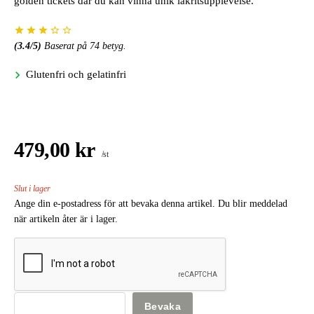
golden tickets där du kan vinna unik lakritsupplevelse.
(
3.4
/5)
Baserat på
74
betyg.
Glutenfri och gelatinfri
479,00 kr
/st
Slut i lager
Ange din e-postadress för att bevaka denna artikel. Du blir meddelad
när artikeln åter är i lager.
Bevaka