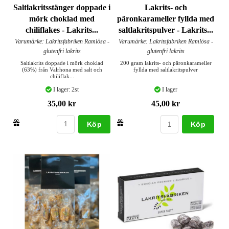
Saltlakritsstänger doppade i
Lakrits- och
mörk choklad med
päronkarameller fyllda med
chiliflakes - Lakrits...
saltlakritspulver - Lakrits...
Varumärke: Lakritsfabriken Ramlösa -
Varumärke: Lakritsfabriken Ramlösa -
glutenfri lakrits
glutenfri lakrits
Saltlakrits doppade i mörk choklad
200 gram lakrits- och päronkarameller
(63%) från Valrhona med salt och
fyllda med saltlakritspulver
chiliflak...
I lager: 2st
I lager
35,00 kr
45,00 kr
Köp
Köp