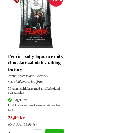
Fenrir - salty liquorice milk
chocolate salmiak - Viking
factory
Varumärke: Viking Factory -
svensktillverkad konfektyr
70 gram saltlakrits med mjölkchoklad
och salmiak
I lager: 7st
Produkter tar en paus i sommar värmen åter i
höst
25,00 kr
(Ord. Pris:
39,00 kr
)