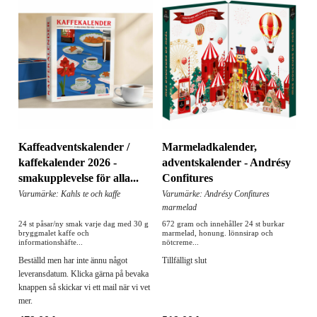
Kaffeadventskalender /
Marmeladkalender,
kaffekalender 2026 -
adventskalender - Andrésy
smakupplevelse för alla...
Confitures
Varumärke: Kahls te och kaffe
Varumärke: Andrésy Confitures
marmelad
24 st påsar/ny smak varje dag med 30 g
672 gram och innehåller 24 st burkar
bryggmalet kaffe och
marmelad, honung. lönnsirap och
informationshäfte...
nötcreme...
Beställd men har inte ännu något
Tillfälligt slut
leveransdatum. Klicka gärna på bevaka
knappen så skickar vi ett mail när vi vet
mer.