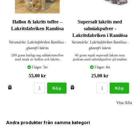
Hallon & lakrits toffee –
Supersalt lakrits med
Lakritsfabriken Ramlösa
salmiakpulver -
Lakritsfabriken i Ramlösa
Varumärke: Lakritsfabriken Ramlösa -
Varumärke: Lakritsfabriken Ramlösa -
glutenfri lakrits
glutenfri lakrits
200 gram härligt seg saltlakritstoffee
40 gram mjuk supersalt lakrits som
med smak av hallon och lakrits.
pudrats med salmiakpulver på utsidan
I lager: 3st
I lager: 4st
55,00 kr
25,00 kr
Köp
Köp
Visa Alla
Andra produkter från samma kategori