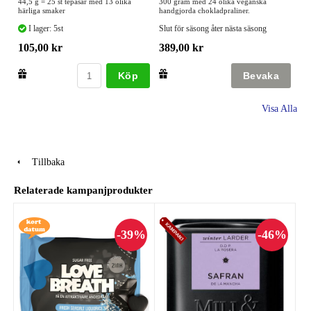
44,5 g = 25 st tepåsar med 13 olika
300 gram med 24 olika veganska
härliga smaker
handgjorda chokladpraliner.
I lager: 5st
Slut för säsong åter nästa säsong
105,00 kr
389,00 kr
Köp
Visa Alla
Tillbaka
Relaterade kampanjprodukter