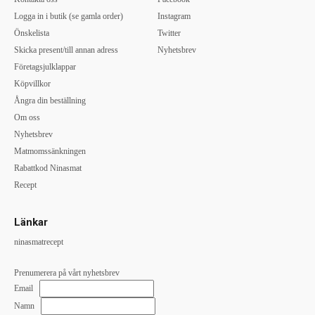
Logga in i butik (se gamla order)
Instagram
Önskelista
Twitter
Skicka present/till annan adress
Nyhetsbrev
Företagsjulklappar
Köpvillkor
Ångra din beställning
Om oss
Nyhetsbrev
Matmomssänkningen
Rabattkod Ninasmat
Recept
Länkar
ninasmatrecept
Prenumerera på vårt nyhetsbrev
Email
Namn