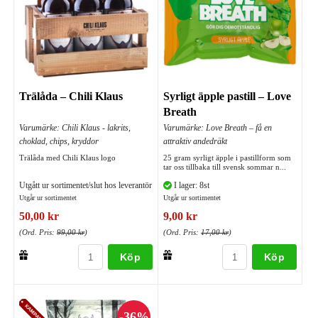
Trälåda – Chili Klaus
Syrligt äpple pastill – Love
Breath
Varumärke: Chili Klaus - lakrits,
Varumärke: Love Breath – få en
choklad, chips, kryddor
attraktiv andedräkt
Trälåda med Chili Klaus logo
25 gram syrligt äpple i pastillform som
tar oss tillbaka till svensk sommar n...
Utgått ur sortimentet/slut hos leverantör
I lager: 8st
Utgår ur sortimentet
Utgår ur sortimentet
50,00 kr
9,00 kr
(Ord. Pris:
99,00 kr
)
(Ord. Pris:
17,00 kr
)
Köp
Köp