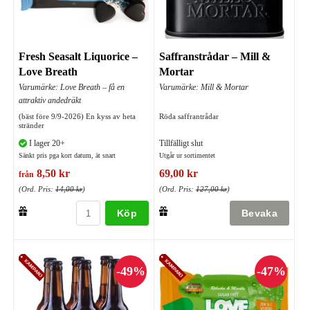
Fresh Seasalt Liquorice –
Saffranstrådar – Mill &
Love Breath
Mortar
Varumärke: Love Breath – få en
Varumärke: Mill & Mortar
attraktiv andedräkt
(bäst före 9/9-2026) En kyss av heta
Röda saffrantrådar
stränder
I lager 20+
Tillfälligt slut
Sänkt pris pga kort datum, ät snart
Utgår ur sortimentet
8,50 kr
69,00 kr
från
(Ord. Pris:
14,00 kr
)
(Ord. Pris:
127,00 kr
)
Köp