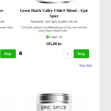
ce
Green Hatch Valley Chile® Blend – Epic
Spice
 rub
Varumärke: Epic Spice kryddor och rub
anska rätter
120 gram exklusiv kryddblandning och dry rub med den
unika Hatch Chile® från ...
I lager: 5st
105,00 kr
Köp
Köp
Visa Alla