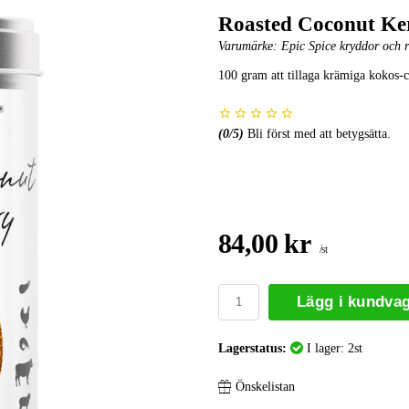
Roasted Coconut Ker
Varumärke:
Epic Spice kryddor och 
100 gram att tillaga krämiga kokos-c
(
0
/5)
Bli först med att betygsätta.
84,00 kr
/st
Lägg i kundva
Lagerstatus:
I lager: 2st
Önskelistan