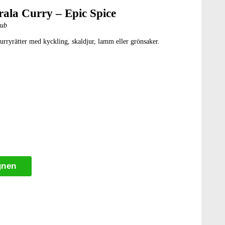
ala Curry – Epic Spice
rub
urryrätter med kyckling, skaldjur, lamm eller grönsaker.
gnen