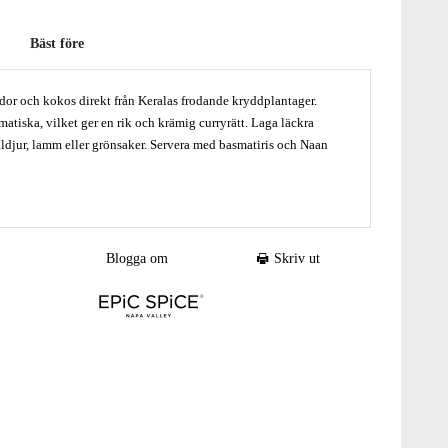
Bäst före
dor och kokos direkt från Keralas frodande kryddplantager.
matiska, vilket ger en rik och krämig curryrätt. Laga läckra
ldjur, lamm eller grönsaker. Servera med basmatiris och Naan
ex kyckling, skaldjur, lamm eller grönsaker. Servera med
Blogga om
Skriv ut
er:
 olja i en gjutjärnsgryta.
d.
och fräs tills det fått vacker färg. (alternativt gör en grönsakscurry
, pumpa)
d Coconut Kerala Curry kryddan, smaka av och tillsätt till önskad
år fräsa med i oljan så de aromatiska oljorna frisätts ur
mjölk alt veganskt alternativ.