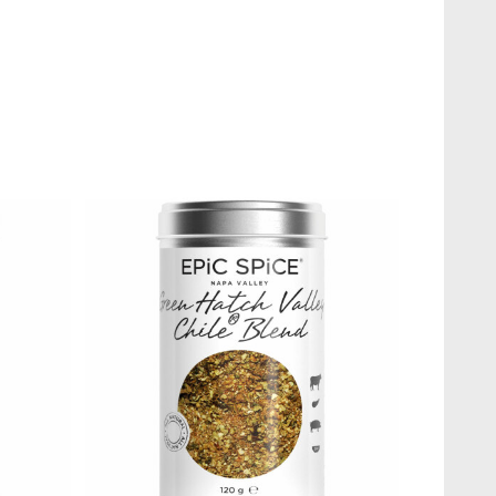
 krossade/malda cashewnötter för att göra grytan ännu krämigare.
minuter. Servera med Naan bröd, chutney och yoghurt blandat med
easonings av utvalda kryddor och örter från hela världen.
 kemikalier. Helt naturligt helt enkelt!
 bara de mest seriösa odlarna är våra leverantörer.
 Epic Spice.
ockhornsklöver, socker, havssalt, kajennpeppar, kanel,
, muskotnöt, kryddpeppar, kryddnejlika, kardemumma, paprika,