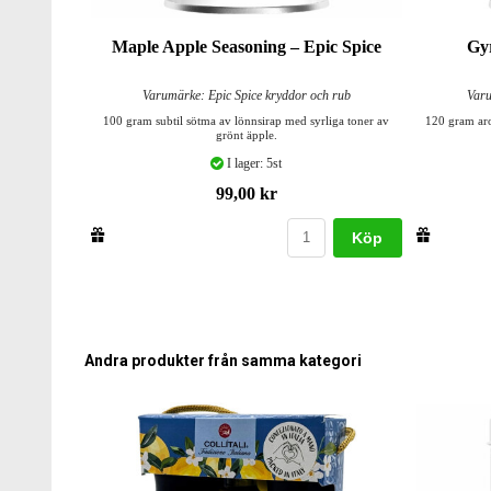
Maple Apple Seasoning – Epic Spice
Gyr
Varumärke: Epic Spice kryddor och rub
Varu
100 gram subtil sötma av lönnsirap med syrliga toner av
120 gram aro
grönt äpple.
I lager: 5st
99,00 kr
Köp
Andra produkter från samma kategori