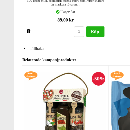
100 gram mild, aromatisk fransk curry som lyfter snarare
än maskera råvaran....
I lager: 3st
89,00 kr
Köp
Tillbaka
Relaterade kampanjprodukter