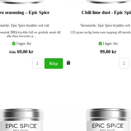
o seasoning – Epic Spice
Chili lime dust - Epic Spi
märke: Epic Spice kryddor och rub
Varumärke: Epic Spice kryddor och
matisk BBQ-krydda full av grekisk smak till
120 gram syrlig hetta som topping till mexik
alla dina favoriter p...
I lager: 8st
I lager: 6st
69,00 kr
99,00 kr
från
Köp