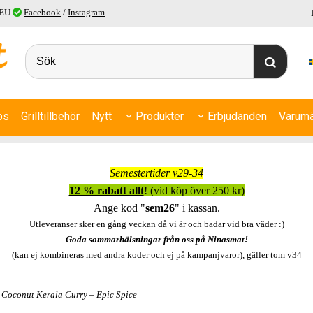
 EU
Facebook
/
Instagram
ps
Grilltillbehör
Nytt
Produkter
Erbjudanden
Varumä
Semestertider v29-34
12 % rabatt allt
! (vid köp över 250 kr)
Ange kod "
sem26
" i kassan.
Utleveranser sker en gång veckan
då vi är och badar vid bra väder :)
Goda sommarhälsningar från oss på Ninasmat!
(kan ej kombineras med andra koder och ej på kampanjvaror), gäller tom v34
 Coconut Kerala Curry – Epic Spice