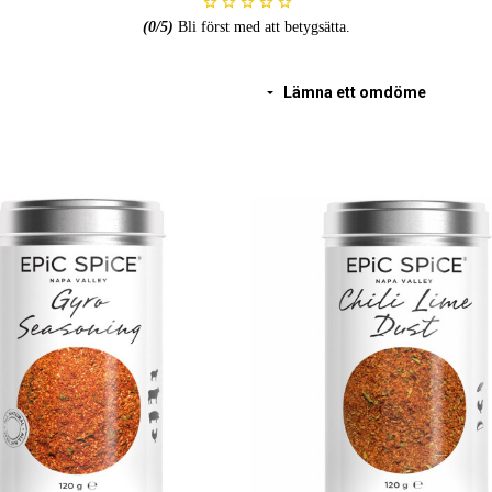
6. Tillsätt extra kokosflingor samt
(
0
/5)
Bli först med att betygsätta.
7. Låt puttra på svag värme ca 15 
färskhackad mynta.
Lämna ett omdöme
Innehåller 100 gram.
Kärleksfullt handblandade rubs & s
Handblandade i Aten, Grekland.
Inga tillsatser, onödigt socker eller
Varje ingrediens är noga utvald och
Roasted Coconut Kerala Curry från
Ingredienser:
Gurkmeja, koriander, kokos (9%), b
svartpeppar, fänkål, muskotblomma
ingefära.
Förvaras torrt och svalt.