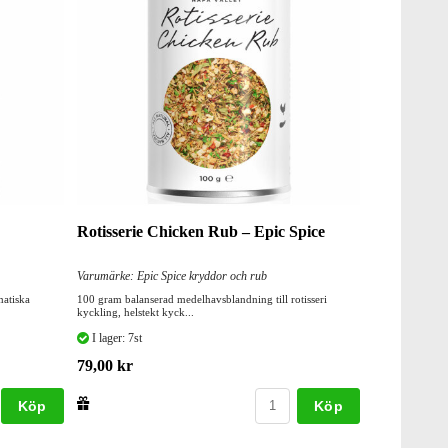
Rotisserie Chicken Rub – Epic Spice
Varumärke: Epic Spice kryddor och rub
atiska
100 gram balanserad medelhavsblandning till rotisseri
kyckling, helstekt kyck...
I lager: 7st
79,00 kr
Köp
Köp