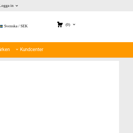
Logga in
(0)
Svenska
SEK
rken
Kundcenter