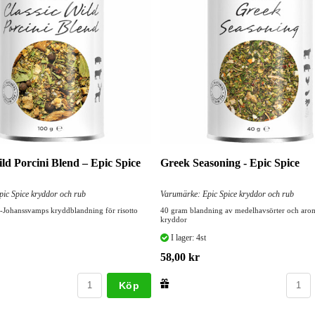
ild Porcini Blend – Epic Spice
Greek Seasoning - Epic Spice
ic Spice kryddor och rub
Varumärke: Epic Spice kryddor och rub
-Johanssvamps kryddblandning för risotto
40 gram blandning av medelhavsörter och arom
kryddor
I lager: 4st
58,00 kr
Köp