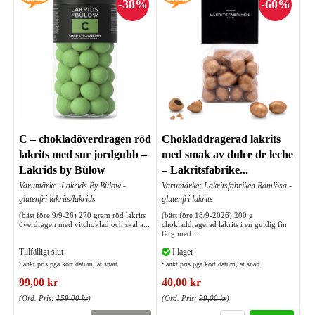
C – chokladöverdragen röd
Chokladdragerad lakrits
lakrits med sur jordgubb –
med smak av dulce de leche
Lakrids by Bülow
– Lakritsfabrike...
Varumärke: Lakrids By Bülow -
Varumärke: Lakritsfabriken Ramlösa -
glutenfri lakrits/lakrids
glutenfri lakrits
(bäst före 9/9-26) 270 gram röd lakrits
(bäst före 18/9-2026) 200 g
överdragen med vitchoklad och skal a...
chokladdragerad lakrits i en guldig fin
färg med ...
Tillfälligt slut
I lager
Sänkt pris pga kort datum, ät snart
Sänkt pris pga kort datum, ät snart
99,00 kr
40,00 kr
(Ord. Pris:
159,00 kr
)
(Ord. Pris:
99,00 kr
)