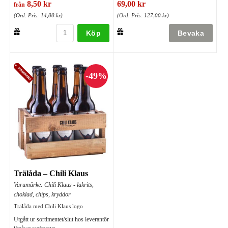
8,50 kr
69,00 kr
från
(Ord. Pris:
14,00 kr
)
(Ord. Pris:
127,00 kr
)
Köp
Trälåda – Chili Klaus
Varumärke: Chili Klaus - lakrits,
choklad, chips, kryddor
Trälåda med Chili Klaus logo
Utgått ur sortimentet/slut hos leverantör