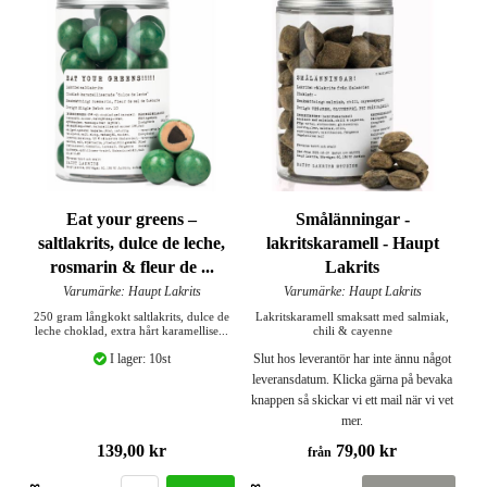
Eat your greens –
Smålänningar -
saltlakrits, dulce de leche,
lakritskaramell - Haupt
rosmarin & fleur de ...
Lakrits
Varumärke: Haupt Lakrits
Varumärke: Haupt Lakrits
250 gram långkokt saltlakrits, dulce de
Lakritskaramell smaksatt med salmiak,
leche choklad, extra hårt karamellise...
chili & cayenne
I lager: 10st
Slut hos leverantör har inte ännu något
leveransdatum. Klicka gärna på bevaka
knappen så skickar vi ett mail när vi vet
mer.
139,00 kr
79,00 kr
från