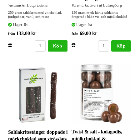
Varumärke: Haupt Lakrits
Varumärke: Svart af Hälsingborg
250 gram saltlakrits med vit choklad,
130 gram mjuk härlig saltlakrits
jordgubbar, vanilj och rosor
dragerad i både vit- och mjölkchoklad
I lager: 8st
I lager: 4st
133,00 kr
69,00 kr
från
från
Köp
Köp
Twist & salt - kolagodis,
Saltlakritsstänger doppade i
mjölkchoklad &
mörkchoklad som strösslats