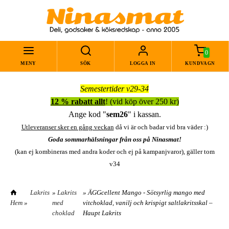
0
MENY
SÖK
LOGGA IN
KUNDVAGN
Semestertider v29-34
12 % rabatt allt
! (vid köp över 250 kr)
Ange kod "
sem26
" i kassan.
Utleveranser sker en gång veckan
då vi är och badar vid bra väder :)
Goda sommarhälsningar från oss på Ninasmat!
(kan ej kombineras med andra koder och ej på kampanjvaror), gäller tom
v34
Lakrits
»
Lakrits
» ÄGGcellent Mango - Sötsyrlig mango med
Hem
»
med
vitchoklad, vanilj och krispigt saltlakritsskal –
choklad
Haupt Lakrits