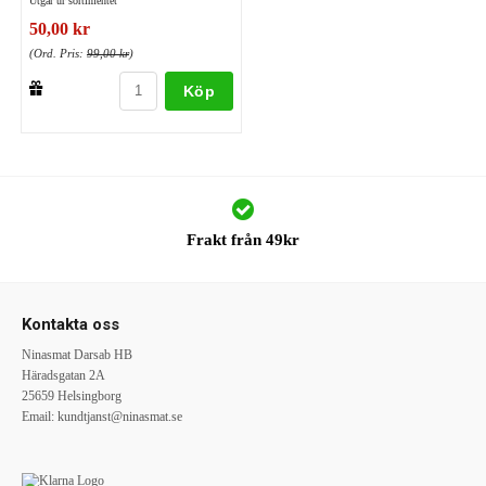
Utgår ur sortimentet
50,00 kr
(Ord. Pris:
99,00 kr
)
Köp
Frakt från 49kr
Kontakta oss
Ninasmat Darsab HB
Häradsgatan 2A
25659 Helsingborg
Email:
kundtjanst@ninasmat.se