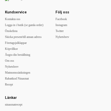
Kundservice
Följ oss
Kontakta oss
Facebook
Logga in i butik (se gamla order)
Instagram
Önskelista
Twitter
Skicka present/till annan adress
Nyhetsbrev
Företagsjulklappar
Köpvillkor
Ångra din beställning
Om oss
Nyhetsbrev
Matmomssänkningen
Rabattkod Ninasmat
Recept
Länkar
ninasmatrecept