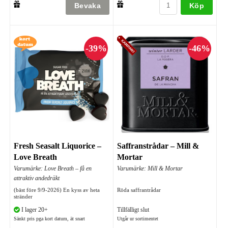
Köp
Fresh Seasalt Liquorice –
Saffranstrådar – Mill &
Love Breath
Mortar
Varumärke: Love Breath – få en
Varumärke: Mill & Mortar
attraktiv andedräkt
(bäst före 9/9-2026) En kyss av heta
Röda saffrantrådar
stränder
I lager 20+
Tillfälligt slut
Sänkt pris pga kort datum, ät snart
Utgår ur sortimentet