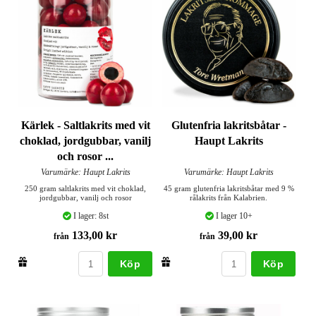
Kärlek - Saltlakrits med vit
Glutenfria lakritsbåtar -
choklad, jordgubbar, vanilj
Haupt Lakrits
och rosor ...
Varumärke: Haupt Lakrits
Varumärke: Haupt Lakrits
250 gram saltlakrits med vit choklad,
45 gram glutenfria lakritsbåtar med 9 %
jordgubbar, vanilj och rosor
rålakrits från Kalabrien.
I lager: 8st
I lager 10+
133,00 kr
39,00 kr
från
från
Köp
Köp