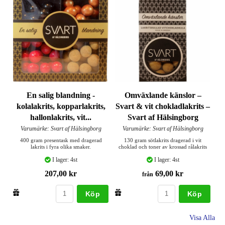
En salig blandning -
Omväxlande känslor –
kolalakrits, kopparlakrits,
Svart & vit chokladlakrits –
hallonlakrits, vit...
Svart af Hälsingborg
Varumärke: Svart af Hälsingborg
Varumärke: Svart af Hälsingborg
400 gram presentask med dragerad
130 gram sötlakrits dragerad i vit
lakrits i fyra olika smaker.
choklad och toner av krossad rålakrits
I lager: 4st
I lager: 4st
207,00 kr
69,00 kr
från
Köp
Köp
Visa Alla