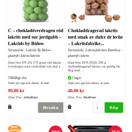
C – chokladöverdragen röd
Chokladdragerad lakrits
lakrits med sur jordgubb –
med smak av dulce de leche
Lakrids by Bülow
– Lakritsfabrike...
Varumärke: Lakrids By Bülow -
Varumärke: Lakritsfabriken Ramlösa -
glutenfri lakrits/lakrids
glutenfri lakrits
(bäst före 9/9-26) 270 gram röd lakrits
(bäst före 18/9-2026) 200 g
överdragen med vitchoklad och skal a...
chokladdragerad lakrits i en guldig fin
färg med ...
Tillfälligt slut
I lager
Sänkt pris pga kort datum, ät snart
Sänkt pris pga kort datum, ät snart
99,00 kr
40,00 kr
(Ord. Pris:
159,00 kr
)
(Ord. Pris:
99,00 kr
)
Köp