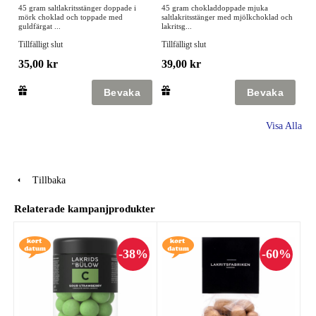
45 gram saltlakritsstänger doppade i
45 gram chokladdoppade mjuka
mörk choklad och toppade med
saltlakritsstänger med mjölkchoklad och
guldfärgat ...
lakritsg...
Tillfälligt slut
Tillfälligt slut
35,00 kr
39,00 kr
Visa Alla
Tillbaka
Relaterade kampanjprodukter