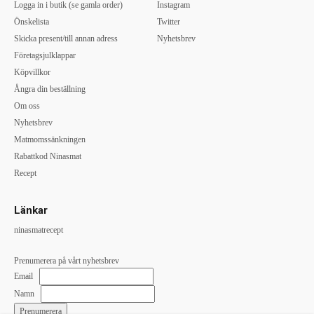
Logga in i butik (se gamla order)
Instagram
Önskelista
Twitter
Skicka present/till annan adress
Nyhetsbrev
Företagsjulklappar
Köpvillkor
Ångra din beställning
Om oss
Nyhetsbrev
Matmomssänkningen
Rabattkod Ninasmat
Recept
Länkar
ninasmatrecept
Prenumerera på vårt nyhetsbrev
Email
Namn