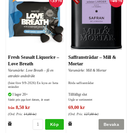
Fresh Seasalt Liquorice –
Saffranstrådar – Mill &
Love Breath
Mortar
Varumärke: Love Breath – få en
Varumärke: Mill & Mortar
attraktiv andedräkt
(bäst före 9/9-2026) En kyss av heta
Röda saffrantrådar
stränder
I lager 20+
Tillfälligt slut
Sänkt pris pga kort datum, ät snart
Utgår ur sortimentet
8,50 kr
69,00 kr
från
(Ord. Pris:
14,00 kr
)
(Ord. Pris:
127,00 kr
)
Köp