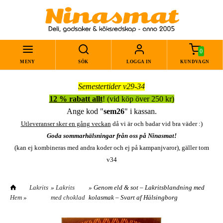
0
MENY
SÖK
LOGGA IN
KUNDVAGN
Semestertider v29-34
12 % rabatt allt
! (vid köp över 250 kr)
Ange kod "
sem26
" i kassan.
Utleveranser sker en gång veckan
då vi är och badar vid bra väder :)
Goda sommarhälsningar från oss på Ninasmat!
(kan ej kombineras med andra koder och ej på kampanjvaror), gäller tom
v34
Lakrits
»
Lakrits
» Genom eld & sot – Lakritsblandning med
Hem
»
med choklad
kolasmak – Svart af Hälsingborg