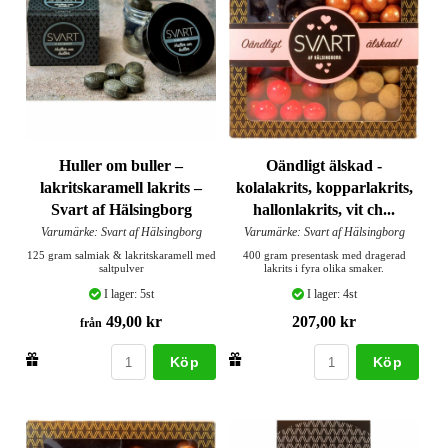
Huller om buller –
Oändligt älskad -
lakritskaramell lakrits –
kolalakrits, kopparlakrits,
Svart af Hälsingborg
hallonlakrits, vit ch...
Varumärke: Svart af Hälsingborg
Varumärke: Svart af Hälsingborg
125 gram salmiak & lakritskaramell med
400 gram presentask med dragerad
saltpulver
lakrits i fyra olika smaker.
I lager: 5st
I lager: 4st
49,00 kr
207,00 kr
från
Köp
Köp