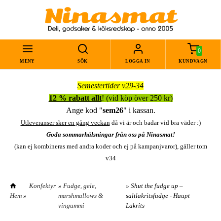
0
MENY
SÖK
LOGGA IN
KUNDVAGN
Semestertider v29-34
12 % rabatt allt
! (vid köp över 250 kr)
Ange kod "
sem26
" i kassan.
Utleveranser sker en gång veckan
då vi är och badar vid bra väder :)
Goda sommarhälsningar från oss på Ninasmat!
(kan ej kombineras med andra koder och ej på kampanjvaror), gäller tom
v34
Konfektyr
»
Fudge, gele,
» Shut the fudge up –
Hem
»
marshmallows &
saltlakritsfudge - Haupt
vingummi
Lakrits