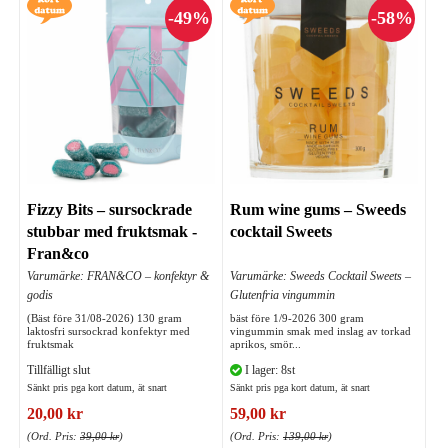
Fizzy Bits – sursockrade
Rum wine gums – Sweeds
stubbar med fruktsmak -
cocktail Sweets
Fran&co
Varumärke: FRAN&CO – konfektyr &
Varumärke: Sweeds Cocktail Sweets –
godis
Glutenfria vingummin
(Bäst före 31/08-2026) 130 gram
bäst före 1/9-2026 300 gram
laktosfri sursockrad konfektyr med
vingummin smak med inslag av torkad
fruktsmak
aprikos, smör...
Tillfälligt slut
I lager: 8st
Sänkt pris pga kort datum, ät snart
Sänkt pris pga kort datum, ät snart
20,00 kr
59,00 kr
(Ord. Pris:
39,00 kr
)
(Ord. Pris:
139,00 kr
)