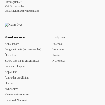
Häradsgatan 2A
25659 Helsingborg
Email:
kundtjanst@ninasmat.se
Kundservice
Följ oss
Kontakta oss
Facebook
Logga in i butik (se gamla order)
Instagram
Önskelista
Twitter
Skicka present/till annan adress
Nyhetsbrev
Företagsjulklappar
Köpvillkor
Ångra din beställning
Om oss
Nyhetsbrev
Matmomssänkningen
Rabattkod Ninasmat