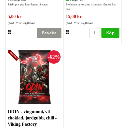
Sänkt pris pga kort datum, ät snart
Produkter tar en paus i sommar värmen åter i
höst
5,00 kr
15,00 kr
(Ord. Pris:
24,00 kr
)
(Ord. Pris:
39,00 kr
)
Köp
ODIN - vingummi, vit
choklad, jordgubb, chili -
Viking Factory