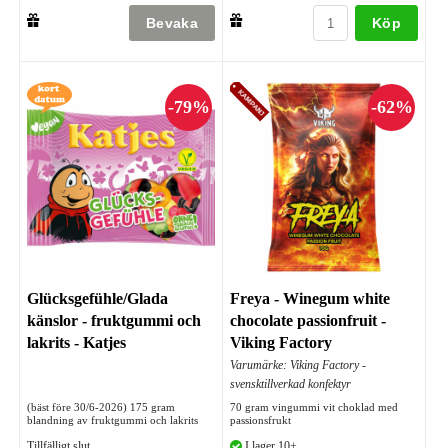
Köp
Glücksgefühle/Glada
Freya - Winegum white
känslor - fruktgummi och
chocolate passionfruit -
lakrits - Katjes
Viking Factory
Varumärke: Viking Factory -
svensktillverkad konfektyr
(bäst före 30/6-2026) 175 gram
70 gram vingummi vit choklad med
blandning av fruktgummi och lakrits
passionsfrukt
Tillfälligt slut
I lager 10+