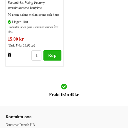
Varumärke: Viking Factory -
svensktillverkad konfektyr
70 gram balans mellan sötma och hetta
I lager: 10st
Produkter tar en paus i sommar värmen åter i
höst
15,00 kr
(Ord. Pris:
39,00 kr
)
Köp
Frakt från 49kr
Kontakta oss
Ninasmat Darsab HB