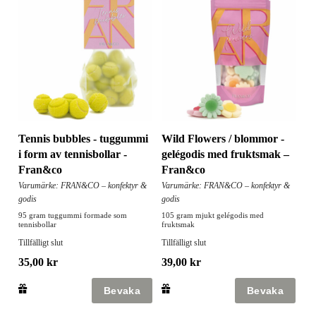
Tennis bubbles - tuggummi
Wild Flowers / blommor -
i form av tennisbollar -
gelégodis med fruktsmak –
Fran&co
Fran&co
Varumärke: FRAN&CO – konfektyr &
Varumärke: FRAN&CO – konfektyr &
godis
godis
95 gram tuggummi formade som
105 gram mjukt gelégodis med
tennisbollar
fruktsmak
Tillfälligt slut
Tillfälligt slut
35,00 kr
39,00 kr