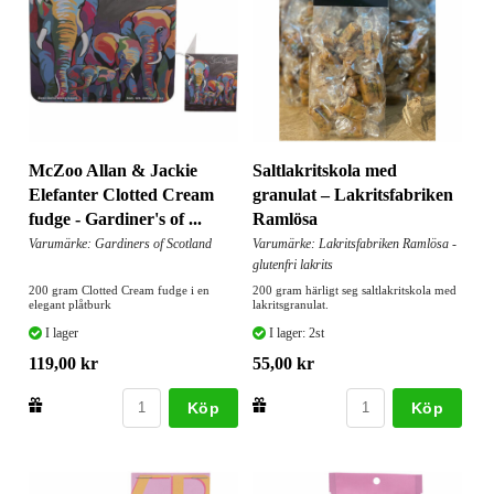
McZoo Allan & Jackie
Saltlakritskola med
Elefanter Clotted Cream
granulat – Lakritsfabriken
fudge - Gardiner's of ...
Ramlösa
Varumärke: Gardiners of Scotland
Varumärke: Lakritsfabriken Ramlösa -
glutenfri lakrits
200 gram Clotted Cream fudge i en
200 gram härligt seg saltlakritskola med
elegant plåtburk
lakritsgranulat.
I lager
I lager: 2st
119,00 kr
55,00 kr
Köp
Köp